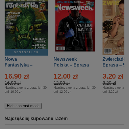
BESTSELLER
Nowa
Newsweek
Zwierciadło
Fantastyka –
Polska – Eprasa
Eprasa – 5/
Eprasa – 5/2026
– 13/2026
16.90 zł
12.00 zł
3.20 zł
16.90 zł
12.00 zł
3.20 zł
Najniższa cena z ostatnich 30
Najniższa cena z ostatnich 30
Najniższa cena z o
dni:
16.90 zł
dni:
12.00 zł
dni:
3.20 zł
High-contrast mode
Najczęściej kupowane razem