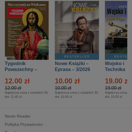
BESTSELLER
BESTSE
Tygodnik
Nowe Książki –
Wojsko i
Powszechny –
Eprasa – 3/2026
Technika
Eprasa – 14/2026
Historia – E
12.00 zł
10.00 zł
19.00 zł
– 2/2026
12.00 zł
10.00 zł
19.00 zł
Najniższa cena z ostatnich 30
Najniższa cena z ostatnich 30
Najniższa cena z o
dni:
11.40 zł
dni:
10.00 zł
dni:
19.00 zł
Nexto Reader
Polityka Prywatności