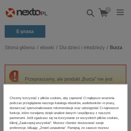
0
Pokaż/schowaj
wyszukiwarkę
E-prasa
Kategorie
Strona główna
ebooki
Dla dzieci i młodzieży
Burza
Zobacz wszystkie E-prasa
budownictwo, aranżacja wnętrz
biznesowe, branżowe, gospodarka
Przepraszamy, ale produkt „Burza” nie jest
dostępny.
darmowe wydania
dzienniki
Chcemy korzystać z plików cookies, aby zapewnić Ci najlepsze wrażenia
High-contrast mode
podczas przeglądania naszego katalogu ebooków, audiobooków i e-prasy,
edukacja
dostarczać spersonalizowane rekomendacje oraz udostępniać Ci najnowsze
hobby, sport, rozrywka
funkcje, które rozwijamy dzięki analizie danych i współpracy z naszymi
Polecane
partnerami. Jeśli zgadzasz się na korzystanie ze wszystkich plików cookies,
komputery, internet, technologie, informatyka
kliknij „Zaakceptuj wszystkie”. Możesz również dostosować swoje
preferencje, klikając „Zmień ustawienia”. Pamiętaj, że zawsze możesz