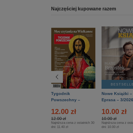
Najczęściej kupowane razem
BESTSELLER
BESTSELL
Technika
Tygodnik
Nowe Książki –
Wojskowa Historia
Powszechny –
Eprasa – 3/202
- Numer specjalny
Eprasa – 14/2026
12.00 zł
10.00 zł
– Eprasa – 2/2026
12.00 zł
10.00 zł
Najniższa cena z ostatnich 30
Najniższa cena z osta
dni:
11.40 zł
dni:
10.00 zł