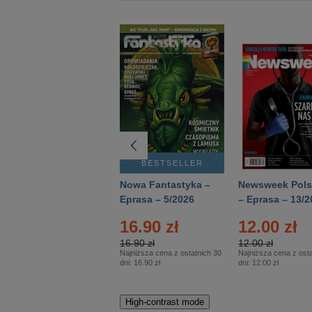
BESTSELLER
BESTSELLER
Deutsch Aktuell –
Nowa Fantastyka –
Newsweek Pols
Eprasa – 2/2026
Eprasa – 5/2026
– Eprasa – 13/2
16.90 zł
12.00 zł
16.90 zł
12.00 zł
Najniższa cena z ostatnich 30
Najniższa cena z osta
dni:
16.90 zł
dni:
12.00 zł
High-contrast mode