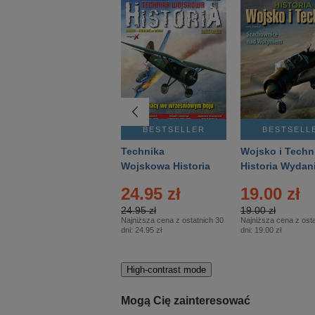
BESTSELLER
BESTSELLER
BESTSELL
Gość Niedzielny -
Technika
Wojsko i Techn
Warszawski –
Wojskowa Historia
Historia Wydan
Eprasa – 14/2026
– Eprasa – 2/2026
Specjalne – Ep
4.00 zł
24.95 zł
19.00 zł
– 2/2026
4.00 zł
24.95 zł
19.00 zł
Najniższa cena z ostatnich 30
Najniższa cena z ostatnich 30
Najniższa cena z osta
dni:
3.80 zł
dni:
24.95 zł
dni:
19.00 zł
High-contrast mode
Mogą Cię zainteresować