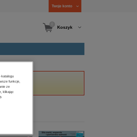
Twoje konto
0
Koszyk
 katalogu
wsze funkcje,
anie ze
, klikając
b