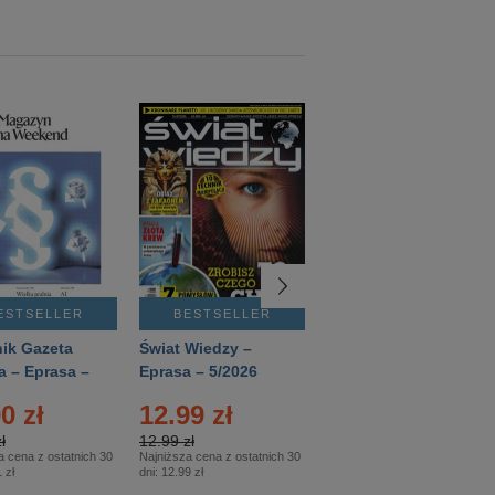
ESTSELLER
BESTSELLER
BESTSELLER
ik Gazeta
Świat Wiedzy –
T3 – Eprasa –
a – Eprasa –
Eprasa – 5/2026
4/2026
26
0 zł
12.99 zł
9.50 zł
ł
12.99 zł
9.50 zł
a cena z ostatnich 30
Najniższa cena z ostatnich 30
Najniższa cena z ostatnich 30
 zł
dni:
12.99 zł
dni:
11.90 zł