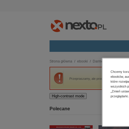
Kategorie
Strona główna
ebooki
Darmowe ebooki
Ce
budownictwo, aranżacja wnętrz
Chcemy korzy
ebooków, aud
biznesowe, branżowe, gospodarka
Przepraszamy, ale produkt „Cedr” nie jest
które rozwij
darmowe wydania
wszystkich p
dzienniki
„Zmień ustaw
High-contrast mode
przeglądarki.
edukacja
hobby, sport, rozrywka
Polecane
komputery, internet, technologie,
informatyka
kobiece, lifestyle, kultura