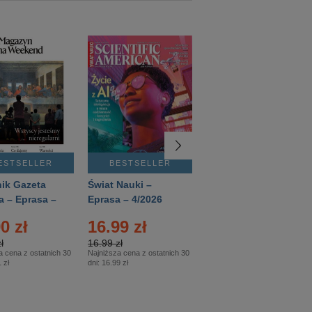
ESTSELLER
BESTSELLER
BESTSELLER
ik Gazeta
Świat Nauki –
Mówią Wieki –
a – Eprasa –
Eprasa – 4/2026
Eprasa – 3/2026
26
0 zł
16.99 zł
12.50 zł
ł
16.99 zł
12.50 zł
a cena z ostatnich 30
Najniższa cena z ostatnich 30
Najniższa cena z ostatnich 30
 zł
dni:
16.99 zł
dni:
12.50 zł