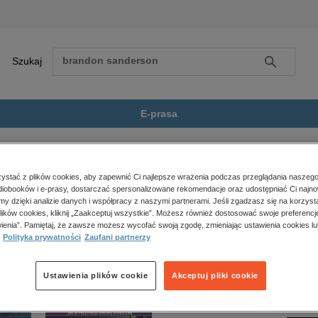
Szukaj
Szukaj
E-prasa
dr
Zobacz wszystkie E-prasa
polityka, społeczno-informacyjne
stać z plików cookies, aby zapewnić Ci najlepsze wrażenia podczas przeglądania naszego
iobooków i e-prasy, dostarczać spersonalizowane rekomendacje oraz udostępniać Ci najno
psychologiczne
 dostępny.
amy dzięki analizie danych i współpracy z naszymi partnerami. Jeśli zgadzasz się na korzyst
inne
lików cookies, kliknij „Zaakceptuj wszystkie”. Możesz również dostosować swoje preferencje
popularno-naukowe
ienia”. Pamiętaj, że zawsze możesz wycofać swoją zgodę, zmieniając ustawienia cookies lu
Polityka prywatności
Zaufani partnerzy
historia
zdrowie
religie
Ustawienia plików cookie
Akceptuj pliki cookie