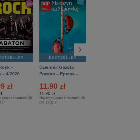
ESTSELLER
BESTSELLER
BESTSELLER
Rock –
Dziennik Gazeta
Świat Wiedzy
 – 4/2026
Prawna – Eprasa –
Historia – Eprasa –
83/2026
2/2026
9 zł
11.90 zł
13.99 zł
ł
11.90 zł
13.99 zł
a cena z ostatnich 30
Najniższa cena z ostatnich 30
Najniższa cena z ostatnich 30
 zł
dni:
11.31 zł
dni:
13.99 zł