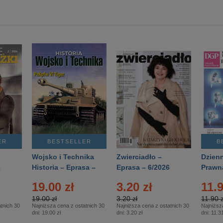
ER
BESTSELLER
B
Wojsko i Technika
Zwierciadło –
Dzienn
6
Historia – Eprasa –
Eprasa – 6/2026
Prawn
2/2026
74/20
19.00 zł
3.20 zł
11.9
19.00 zł
3.20 zł
11.90 z
tnich 30
Najniższa cena z ostatnich 30
Najniższa cena z ostatnich 30
Najniższ
dni:
19.00 zł
dni:
3.20 zł
dni:
11.31