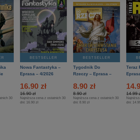
ER
BESTSELLER
BESTSELLER
B
ika
Nowa Fantastyka –
Tygodnik Do
Teraz 
ie
Eprasa – 4/2026
Rzeczy – Eprasa –
Eprasa
rasa
14/2026
16.90 zł
8.90 zł
14.9
16.90 zł
8.90 zł
14.99 z
tnich 30
Najniższa cena z ostatnich 30
Najniższa cena z ostatnich 30
Najniższ
dni:
16.90 zł
dni:
8.90 zł
dni:
14.99