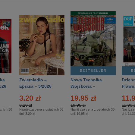
BESTSELLER
B
ka
Zwierciadło –
Nowa Technika
Dzienn
026
Eprasa – 5/2026
Wojskowa –
Prawn
Eprasa – 2/2026
65/20
3.20 zł
19.95 zł
11.9
3.20 zł
19.95 zł
11.90 z
tnich 30
Najniższa cena z ostatnich 30
Najniższa cena z ostatnich 30
Najniższ
dni:
3.20 zł
dni:
19.95 zł
dni:
11.31