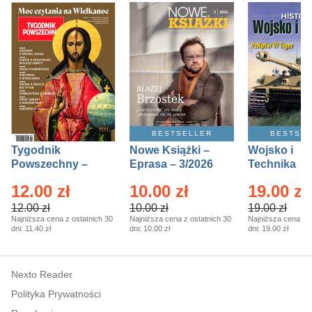
BESTSELLER
BESTSE
Tygodnik
Nowe Książki –
Wojsko i
Powszechny –
Eprasa – 3/2026
Technika
Eprasa – 14/2026
Historia – E
12.00 zł
10.00 zł
19.00 zł
– 2/2026
12.00 zł
10.00 zł
19.00 zł
Najniższa cena z ostatnich 30
Najniższa cena z ostatnich 30
Najniższa cena z o
dni:
11.40 zł
dni:
10.00 zł
dni:
19.00 zł
Nexto Reader
Polityka Prywatności