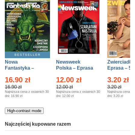
BESTSELLER
Nowa
Newsweek
Zwierciadło
Fantastyka –
Polska – Eprasa
Eprasa – 5/
Eprasa – 5/2026
– 13/2026
16.90 zł
12.00 zł
3.20 zł
16.90 zł
12.00 zł
3.20 zł
Najniższa cena z ostatnich 30
Najniższa cena z ostatnich 30
Najniższa cena z o
dni:
16.90 zł
dni:
12.00 zł
dni:
3.20 zł
High-contrast mode
Najczęściej kupowane razem