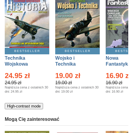
kobiece, lifestyle, kultura
polityka, społeczno-informacyjne
psychologiczne
inne
popularno-naukowe
historia
BESTSELLER
BESTSELLER
BESTSE
Technika
zdrowie
Wojsko i
Nowa
Wojskowa
Technika
Fantastyka 
religie
Historia – Eprasa
Historia Wydanie
Eprasa – 4/
24.95 zł
19.00 zł
16.90 zł
– 2/2026
Specjalne –
Eprasa – 2/2026
24.95 zł
19.00 zł
16.90 zł
Najniższa cena z ostatnich 30
Najniższa cena z ostatnich 30
Najniższa cena z o
dni:
24.95 zł
dni:
19.00 zł
dni:
16.90 zł
High-contrast mode
Mogą Cię zainteresować