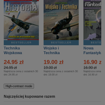
BESTSELLER
BESTSELLER
BESTSE
Technika
Wojsko i
Nowa
Wojskowa
Technika
Fantastyka 
Historia – Eprasa
Historia Wydanie
Eprasa – 4/
24.95 zł
19.00 zł
16.90 zł
– 2/2026
Specjalne –
Eprasa – 2/2026
24.95 zł
19.00 zł
16.90 zł
Najniższa cena z ostatnich 30
Najniższa cena z ostatnich 30
Najniższa cena z o
dni:
24.95 zł
dni:
19.00 zł
dni:
16.90 zł
High-contrast mode
Najczęściej kupowane razem