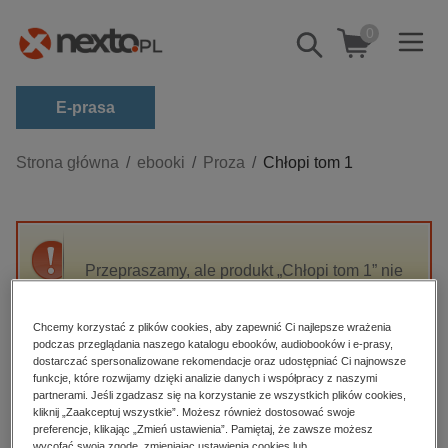
0
Pokaż/schowaj
wyszukiwarkę
E-prasa
Kategorie
Strona główna
ebooki
Proza
Chłopi tom 1
Zobacz wszystkie E-prasa
budownictwo, aranżacja wnętrz
biznesowe, branżowe, gospodarka
Przepraszamy, ale produkt „Chłopi tom 1” nie
jest dostępny.
darmowe wydania
dzienniki
Chcemy korzystać z plików cookies, aby zapewnić Ci najlepsze wrażenia
podczas przeglądania naszego katalogu ebooków, audiobooków i e-prasy,
High-contrast mode
edukacja
dostarczać spersonalizowane rekomendacje oraz udostępniać Ci najnowsze
funkcje, które rozwijamy dzięki analizie danych i współpracy z naszymi
hobby, sport, rozrywka
Polecane
partnerami. Jeśli zgadzasz się na korzystanie ze wszystkich plików cookies,
kliknij „Zaakceptuj wszystkie”. Możesz również dostosować swoje
komputery, internet, technologie, informatyka
preferencje, klikając „Zmień ustawienia”. Pamiętaj, że zawsze możesz
wycofać swoją zgodę, zmieniając ustawienia cookies lub