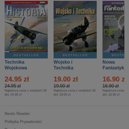
BESTSELLER
BESTSELLER
BESTSE
Technika
Wojsko i
Nowa
Wojskowa
Technika
Fantastyka 
Historia – Eprasa
Historia Wydanie
Eprasa – 4/
24.95 zł
19.00 zł
16.90 zł
– 2/2026
Specjalne –
Eprasa – 2/2026
24.95 zł
19.00 zł
16.90 zł
Najniższa cena z ostatnich 30
Najniższa cena z ostatnich 30
Najniższa cena z o
dni:
24.95 zł
dni:
19.00 zł
dni:
16.90 zł
Nexto Reader
Polityka Prywatności