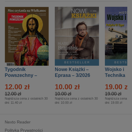
BESTSELLER
BESTSE
Tygodnik
Nowe Książki –
Wojsko i
Powszechny –
Eprasa – 3/2026
Technika
Eprasa – 14/2026
Historia – E
12.00 zł
10.00 zł
19.00 zł
– 2/2026
12.00 zł
10.00 zł
19.00 zł
Najniższa cena z ostatnich 30
Najniższa cena z ostatnich 30
Najniższa cena z o
dni:
11.40 zł
dni:
10.00 zł
dni:
19.00 zł
Nexto Reader
Polityka Prywatności