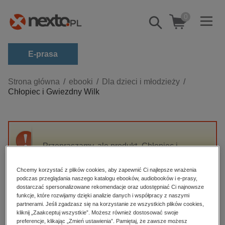
0
Pokaż/schowaj
wyszukiwarkę
E-prasa
Kategorie
Strona główna
ebooki
Dla dzieci i młodzieży
Chłopiec i Gwiezdny Wilk
Zobacz wszystkie E-prasa
budownictwo, aranżacja wnętrz
biznesowe, branżowe, gospodarka
Przepraszamy, ale produkt „Chłopiec i
darmowe wydania
Gwiezdny Wilk” nie jest dostępny.
dzienniki
Chcemy korzystać z plików cookies, aby zapewnić Ci najlepsze wrażenia
podczas przeglądania naszego katalogu ebooków, audiobooków i e-prasy,
edukacja
High-contrast mode
dostarczać spersonalizowane rekomendacje oraz udostępniać Ci najnowsze
hobby, sport, rozrywka
funkcje, które rozwijamy dzięki analizie danych i współpracy z naszymi
partnerami. Jeśli zgadzasz się na korzystanie ze wszystkich plików cookies,
Polecane
komputery, internet, technologie, informatyka
kliknij „Zaakceptuj wszystkie”. Możesz również dostosować swoje
preferencje, klikając „Zmień ustawienia”. Pamiętaj, że zawsze możesz