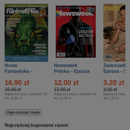
BESTSELLER
Nowa
Newsweek
Zwierciadło
Fantastyka –
Polska – Eprasa
Eprasa – 5/
Eprasa – 5/2026
– 13/2026
16.90 zł
12.00 zł
3.20 zł
16.90 zł
12.00 zł
3.20 zł
Najniższa cena z ostatnich 30
Najniższa cena z ostatnich 30
Najniższa cena z o
dni:
16.90 zł
dni:
12.00 zł
dni:
3.20 zł
High-contrast mode
Najczęściej kupowane razem