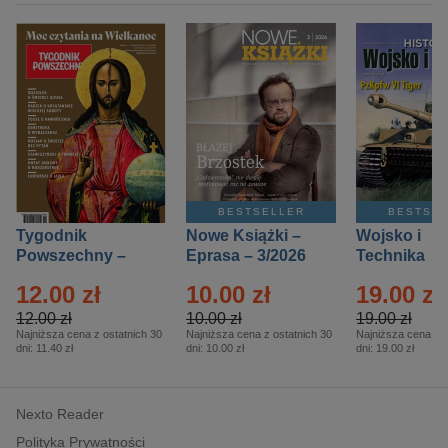
BESTSELLER
BESTSE
Tygodnik
Nowe Książki –
Wojsko i
Powszechny –
Eprasa – 3/2026
Technika
Eprasa – 14/2026
Historia – E
12.00 zł
10.00 zł
19.00 zł
– 2/2026
12.00 zł
10.00 zł
19.00 zł
Najniższa cena z ostatnich 30
Najniższa cena z ostatnich 30
Najniższa cena z o
dni:
11.40 zł
dni:
10.00 zł
dni:
19.00 zł
Nexto Reader
Polityka Prywatności