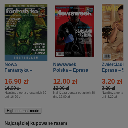
BESTSELLER
Nowa
Newsweek
Zwierciadło
Fantastyka –
Polska – Eprasa
Eprasa – 5/
Eprasa – 5/2026
– 13/2026
16.90 zł
12.00 zł
3.20 zł
16.90 zł
12.00 zł
3.20 zł
Najniższa cena z ostatnich 30
Najniższa cena z ostatnich 30
Najniższa cena z o
dni:
16.90 zł
dni:
12.00 zł
dni:
3.20 zł
High-contrast mode
Najczęściej kupowane razem