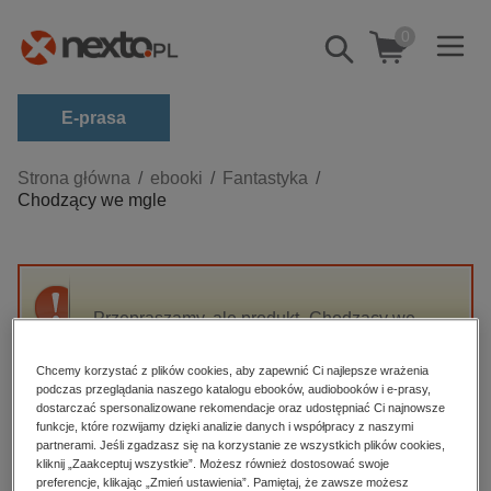
0
Pokaż/schowaj
wyszukiwarkę
E-prasa
Kategorie
Strona główna
ebooki
Fantastyka
Chodzący we mgle
Zobacz wszystkie E-prasa
budownictwo, aranżacja wnętrz
biznesowe, branżowe, gospodarka
Przepraszamy, ale produkt „Chodzący we
darmowe wydania
mgle” nie jest dostępny.
dzienniki
Chcemy korzystać z plików cookies, aby zapewnić Ci najlepsze wrażenia
podczas przeglądania naszego katalogu ebooków, audiobooków i e-prasy,
edukacja
High-contrast mode
dostarczać spersonalizowane rekomendacje oraz udostępniać Ci najnowsze
hobby, sport, rozrywka
funkcje, które rozwijamy dzięki analizie danych i współpracy z naszymi
partnerami. Jeśli zgadzasz się na korzystanie ze wszystkich plików cookies,
Polecane
komputery, internet, technologie, informatyka
kliknij „Zaakceptuj wszystkie”. Możesz również dostosować swoje
preferencje, klikając „Zmień ustawienia”. Pamiętaj, że zawsze możesz