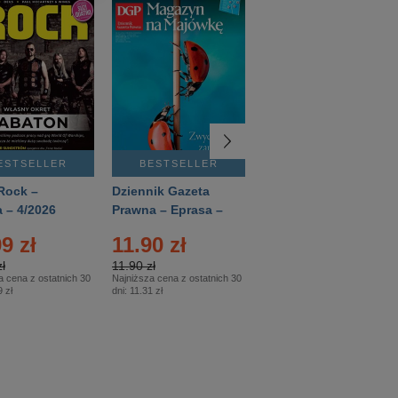
ESTSELLER
BESTSELLER
BESTSELLER
Rock –
Dziennik Gazeta
Świat Wiedzy
 – 4/2026
Prawna – Eprasa –
Historia – Eprasa –
83/2026
2/2026
9 zł
11.90 zł
13.99 zł
ł
11.90 zł
13.99 zł
a cena z ostatnich 30
Najniższa cena z ostatnich 30
Najniższa cena z ostatnich 30
 zł
dni:
11.31 zł
dni:
13.99 zł