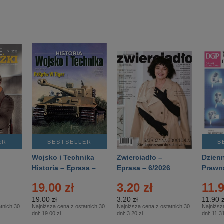
ER
BESTSELLER
B
Wojsko i Technika
Zwierciadło –
Dzienn
6
Historia – Eprasa –
Eprasa – 6/2026
Prawn
2/2026
74/20
19.00 zł
3.20 zł
11.9
19.00 zł
3.20 zł
11.90 z
tnich 30
Najniższa cena z ostatnich 30
Najniższa cena z ostatnich 30
Najniższ
dni:
19.00 zł
dni:
3.20 zł
dni:
11.31