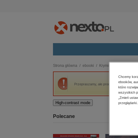
Kategorie
Strona główna
ebooki
Kryminał, sensacja, thri
budownictwo, aranżacja wnętrz
Chcemy korzy
ebooków, aud
biznesowe, branżowe, gospodarka
Przepraszamy, ale produkt „Ciało” nie jest
które rozwij
darmowe wydania
wszystkich p
dzienniki
„Zmień ustaw
High-contrast mode
przeglądarki.
edukacja
hobby, sport, rozrywka
Polecane
komputery, internet, technologie,
informatyka
kobiece, lifestyle, kultura