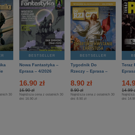
ER
BESTSELLER
BESTSELLER
B
ika
Nowa Fantastyka –
Tygodnik Do
Teraz 
ie
Eprasa – 4/2026
Rzeczy – Eprasa –
Eprasa
rasa
14/2026
16.90 zł
8.90 zł
14.9
16.90 zł
8.90 zł
14.99 z
tnich 30
Najniższa cena z ostatnich 30
Najniższa cena z ostatnich 30
Najniższ
dni:
16.90 zł
dni:
8.90 zł
dni:
14.99