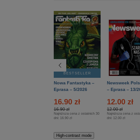
BESTSELLER
BESTSELLER
Deutsch Aktuell –
Nowa Fantastyka –
Newsweek Pols
Eprasa – 2/2026
Eprasa – 5/2026
– Eprasa – 13/2
16.90 zł
12.00 zł
16.90 zł
12.00 zł
Najniższa cena z ostatnich 30
Najniższa cena z osta
dni:
16.90 zł
dni:
12.00 zł
High-contrast mode