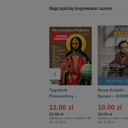
Najczęściej kupowane razem
BESTSELLER
BESTSELL
Technika
Tygodnik
Nowe Książki –
Wojskowa Historia
Powszechny –
Eprasa – 3/202
- Numer specjalny
Eprasa – 14/2026
12.00 zł
10.00 zł
– Eprasa – 2/2026
12.00 zł
10.00 zł
Najniższa cena z ostatnich 30
Najniższa cena z osta
dni:
11.40 zł
dni:
10.00 zł