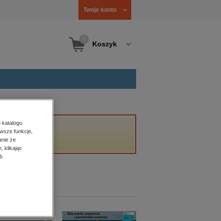
Twoje konto
0
Koszyk
 katalogu
wsze funkcje,
anie ze
, klikając
b