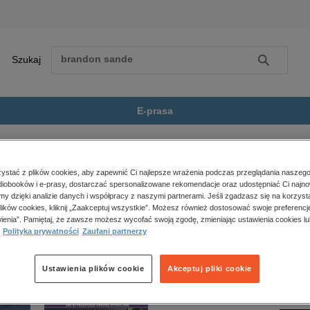
Szukaj
Szukaj
E-prasa
ller
Ciało
Zobacz wszystkie E-prasa
polityka, społeczno-informacyjne
stać z plików cookies, aby zapewnić Ci najlepsze wrażenia podczas przeglądania naszego
iobooków i e-prasy, dostarczać spersonalizowane rekomendacje oraz udostępniać Ci najno
psychologiczne
 dostępny.
amy dzięki analizie danych i współpracy z naszymi partnerami. Jeśli zgadzasz się na korzyst
inne
lików cookies, kliknij „Zaakceptuj wszystkie”. Możesz również dostosować swoje preferencje
popularno-naukowe
ienia”. Pamiętaj, że zawsze możesz wycofać swoją zgodę, zmieniając ustawienia cookies lu
Polityka prywatności
Zaufani partnerzy
historia
zdrowie
religie
Ustawienia plików cookie
Akceptuj pliki cookie