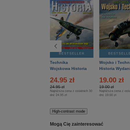
BESTSELLER
BESTSELLER
BESTSELL
Gość Niedzielny -
Technika
Wojsko i Techn
Warszawski –
Wojskowa Historia
Historia Wydan
Eprasa – 14/2026
– Eprasa – 2/2026
Specjalne – Ep
24.95 zł
19.00 zł
– 2/2026
24.95 zł
19.00 zł
Najniższa cena z ostatnich 30
Najniższa cena z osta
dni:
24.95 zł
dni:
19.00 zł
High-contrast mode
Mogą Cię zainteresować