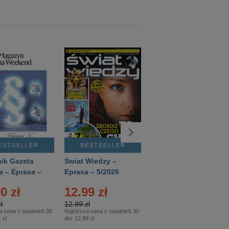
ESTSELLER
BESTSELLER
BESTSELLER
ik Gazeta
Świat Wiedzy –
T3 – Eprasa –
a – Eprasa –
Eprasa – 5/2026
4/2026
26
0 zł
12.99 zł
9.50 zł
ł
12.99 zł
9.50 zł
a cena z ostatnich 30
Najniższa cena z ostatnich 30
Najniższa cena z ostatnich 30
 zł
dni:
12.99 zł
dni:
11.90 zł