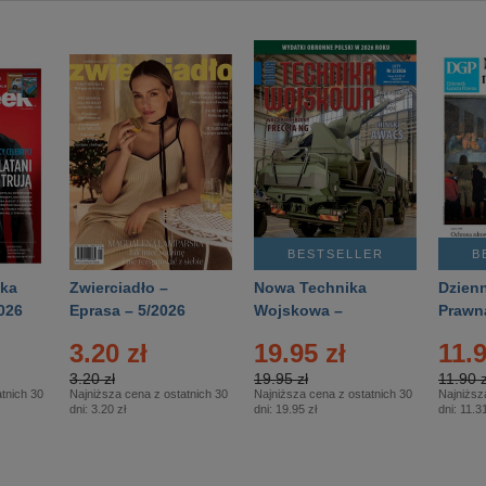
BESTSELLER
B
ka
Zwierciadło –
Nowa Technika
Dzienn
026
Eprasa – 5/2026
Wojskowa –
Prawn
Eprasa – 2/2026
65/20
3.20 zł
19.95 zł
11.9
3.20 zł
19.95 zł
11.90 z
tnich 30
Najniższa cena z ostatnich 30
Najniższa cena z ostatnich 30
Najniższ
dni:
3.20 zł
dni:
19.95 zł
dni:
11.31