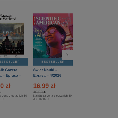
ESTSELLER
BESTSELLER
BESTSELLER
ik Gazeta
Świat Nauki –
Mówią Wieki –
a – Eprasa –
Eprasa – 4/2026
Eprasa – 3/2026
26
0 zł
16.99 zł
12.50 zł
ł
16.99 zł
12.50 zł
a cena z ostatnich 30
Najniższa cena z ostatnich 30
Najniższa cena z ostatnich 30
 zł
dni:
16.99 zł
dni:
12.50 zł