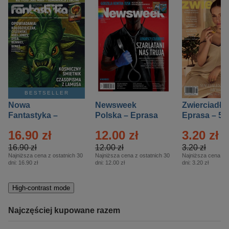
BESTSELLER
Nowa
Newsweek
Zwierciadło
Fantastyka –
Polska – Eprasa
Eprasa – 5/
Eprasa – 5/2026
– 13/2026
16.90 zł
12.00 zł
3.20 zł
16.90 zł
12.00 zł
3.20 zł
Najniższa cena z ostatnich 30
Najniższa cena z ostatnich 30
Najniższa cena z o
dni:
16.90 zł
dni:
12.00 zł
dni:
3.20 zł
High-contrast mode
Najczęściej kupowane razem