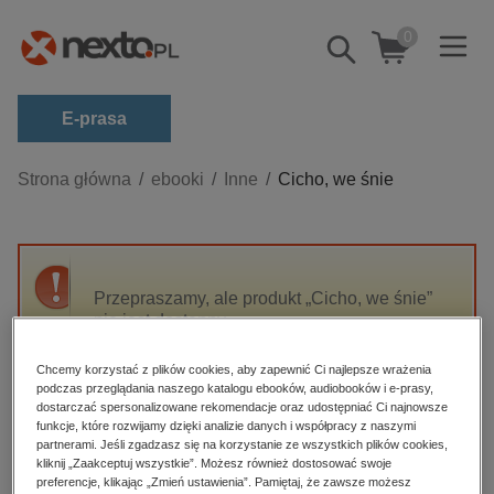
0
Pokaż/schowaj
wyszukiwarkę
E-prasa
Kategorie
Strona główna
ebooki
Inne
Cicho, we śnie
Zobacz wszystkie E-prasa
budownictwo, aranżacja wnętrz
biznesowe, branżowe, gospodarka
Przepraszamy, ale produkt „Cicho, we śnie”
nie jest dostępny.
darmowe wydania
dzienniki
Chcemy korzystać z plików cookies, aby zapewnić Ci najlepsze wrażenia
High-contrast mode
podczas przeglądania naszego katalogu ebooków, audiobooków i e-prasy,
edukacja
dostarczać spersonalizowane rekomendacje oraz udostępniać Ci najnowsze
hobby, sport, rozrywka
funkcje, które rozwijamy dzięki analizie danych i współpracy z naszymi
Polecane
partnerami. Jeśli zgadzasz się na korzystanie ze wszystkich plików cookies,
komputery, internet, technologie, informatyka
kliknij „Zaakceptuj wszystkie”. Możesz również dostosować swoje
preferencje, klikając „Zmień ustawienia”. Pamiętaj, że zawsze możesz