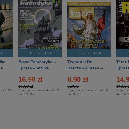
ER
BESTSELLER
BESTSELLER
B
ika
Nowa Fantastyka –
Tygodnik Do
Teraz 
ie
Eprasa – 4/2026
Rzeczy – Eprasa –
Eprasa
rasa
14/2026
16.90 zł
8.90 zł
14.9
16.90 zł
8.90 zł
14.99 z
tnich 30
Najniższa cena z ostatnich 30
Najniższa cena z ostatnich 30
Najniższ
dni:
16.90 zł
dni:
8.90 zł
dni:
14.99