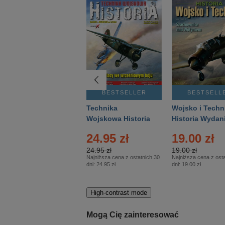
BESTSELLER
BESTSELLER
BESTSELL
Gość Niedzielny -
Technika
Wojsko i Techn
Warszawski –
Wojskowa Historia
Historia Wydan
Eprasa – 14/2026
– Eprasa – 2/2026
Specjalne – Ep
4.00 zł
24.95 zł
19.00 zł
– 2/2026
4.00 zł
24.95 zł
19.00 zł
Najniższa cena z ostatnich 30
Najniższa cena z ostatnich 30
Najniższa cena z osta
dni:
3.80 zł
dni:
24.95 zł
dni:
19.00 zł
High-contrast mode
Mogą Cię zainteresować