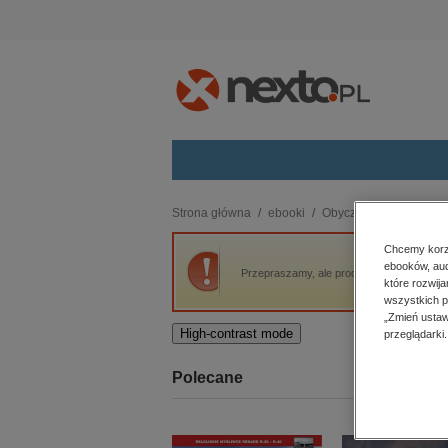
Kategorie
Strona główna
ebooki
Obyczajowe
Ciosy s
budownictwo, aranżacja wnętrz
Chcemy korzy
ebooków, aud
biznesowe, branżowe, gospodarka
Przepraszamy, ale produkt „Ciosy słonia” n
które rozwij
darmowe wydania
wszystkich p
dzienniki
„Zmień ustaw
High-contrast mode
przeglądarki.
edukacja
hobby, sport, rozrywka
Polecane
komputery, internet, technologie,
informatyka
kobiece, lifestyle, kultura