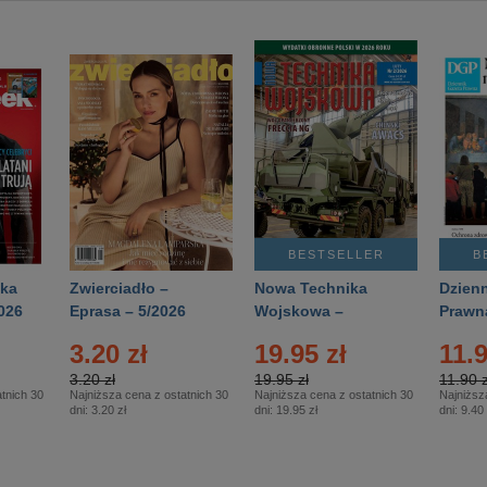
BESTSELLER
B
ka
Zwierciadło –
Nowa Technika
Dzienn
026
Eprasa – 5/2026
Wojskowa –
Prawn
Eprasa – 2/2026
65/20
3.20 zł
19.95 zł
11.9
3.20 zł
19.95 zł
11.90 z
tnich 30
Najniższa cena z ostatnich 30
Najniższa cena z ostatnich 30
Najniższ
dni:
3.20 zł
dni:
19.95 zł
dni:
9.40 