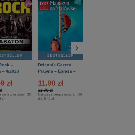
ESTSELLER
BESTSELLER
BESTSELLER
Rock –
Dziennik Gazeta
Świat Wiedzy
 – 4/2026
Prawna – Eprasa –
Historia – Eprasa –
83/2026
2/2026
9 zł
11.90 zł
13.99 zł
ł
11.90 zł
13.99 zł
a cena z ostatnich 30
Najniższa cena z ostatnich 30
Najniższa cena z ostatnich 30
 zł
dni:
9.40 zł
dni:
13.99 zł