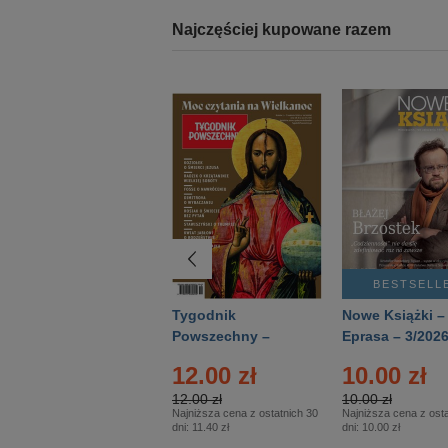
Najczęściej kupowane razem
BESTSELLER
BESTSELL
Technika
Tygodnik
Nowe Książki –
Wojskowa Historia
Powszechny –
Eprasa – 3/202
- Numer specjalny
Eprasa – 14/2026
12.00 zł
10.00 zł
– Eprasa – 2/2026
12.00 zł
10.00 zł
Najniższa cena z ostatnich 30
Najniższa cena z osta
dni:
11.40 zł
dni:
10.00 zł