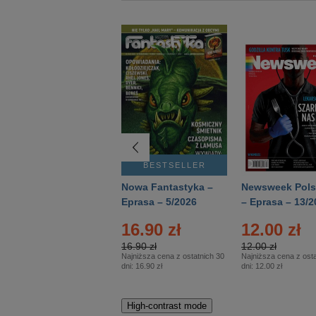
BESTSELLER
BESTSELLER
Deutsch Aktuell –
Nowa Fantastyka –
Newsweek Pols
Eprasa – 2/2026
Eprasa – 5/2026
– Eprasa – 13/2
16.90 zł
12.00 zł
16.90 zł
12.00 zł
Najniższa cena z ostatnich 30
Najniższa cena z osta
dni:
16.90 zł
dni:
12.00 zł
High-contrast mode