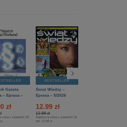
ESTSELLER
BESTSELLER
BESTSELLER
ik Gazeta
Świat Wiedzy –
T3 – Eprasa –
a – Eprasa –
Eprasa – 5/2026
4/2026
26
0 zł
12.99 zł
9.50 zł
ł
12.99 zł
9.50 zł
a cena z ostatnich 30
Najniższa cena z ostatnich 30
Najniższa cena z ostatnich 30
zł
dni:
12.99 zł
dni:
11.90 zł