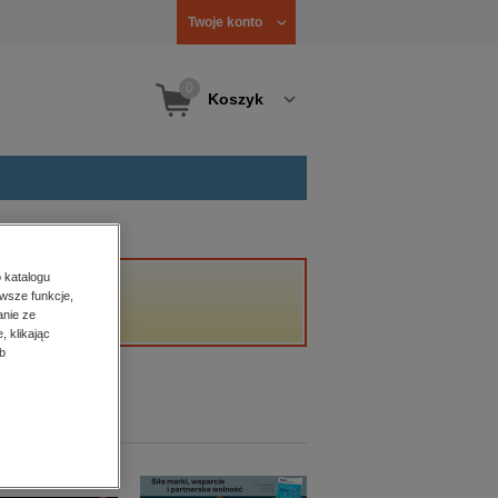
Twoje konto
0
Koszyk
 katalogu
wsze funkcje,
anie ze
, klikając
b