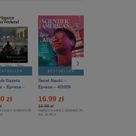
ESTSELLER
BESTSELLER
BESTSELLER
ik Gazeta
Świat Nauki –
Mówią Wieki –
a – Eprasa –
Eprasa – 4/2026
Eprasa – 3/2026
26
0 zł
16.99 zł
12.50 zł
ł
16.99 zł
12.50 zł
a cena z ostatnich 30
Najniższa cena z ostatnich 30
Najniższa cena z ostatnich 30
zł
dni:
16.99 zł
dni:
12.50 zł