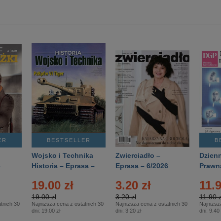
ER
BESTSELLER
B
Wojsko i Technika
Zwierciadło –
Dzienn
6
Historia – Eprasa –
Eprasa – 6/2026
Prawn
2/2026
74/20
19.00 zł
3.20 zł
11.9
19.00 zł
3.20 zł
11.90 z
tnich 30
Najniższa cena z ostatnich 30
Najniższa cena z ostatnich 30
Najniższ
dni:
19.00 zł
dni:
3.20 zł
dni:
9.40 