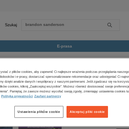
Szukaj
Szukaj
E-prasa
łonia
Zobacz wszystkie E-prasa
polityka, społeczno-informacyjne
stać z plików cookies, aby zapewnić Ci najlepsze wrażenia podczas przeglądania naszego
iobooków i e-prasy, dostarczać spersonalizowane rekomendacje oraz udostępniać Ci najno
psychologiczne
ie jest dostępny.
amy dzięki analizie danych i współpracy z naszymi partnerami. Jeśli zgadzasz się na korzyst
inne
lików cookies, kliknij „Zaakceptuj wszystkie”. Możesz również dostosować swoje preferencje
popularno-naukowe
ienia”. Pamiętaj, że zawsze możesz wycofać swoją zgodę, zmieniając ustawienia cookies lu
Polityka prywatności
Zaufani partnerzy
historia
zdrowie
religie
Ustawienia plików cookie
Akceptuj pliki cookie