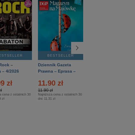
ESTSELLER
BESTSELLER
BESTSELLER
Rock –
Dziennik Gazeta
Świat Wiedzy
 – 4/2026
Prawna – Eprasa –
Historia – Eprasa –
83/2026
2/2026
9 zł
11.90 zł
13.99 zł
ł
11.90 zł
13.99 zł
a cena z ostatnich 30
Najniższa cena z ostatnich 30
Najniższa cena z ostatnich 30
 zł
dni:
11.31 zł
dni:
13.99 zł