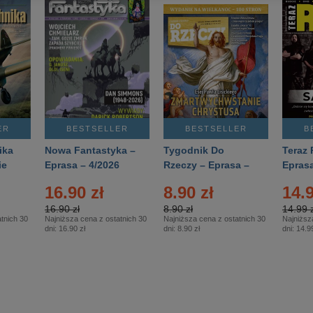
ER
BESTSELLER
BESTSELLER
B
ika
Nowa Fantastyka –
Tygodnik Do
Teraz 
ie
Eprasa – 4/2026
Rzeczy – Eprasa –
Eprasa
rasa
14/2026
16.90 zł
8.90 zł
14.9
16.90 zł
8.90 zł
14.99 z
tnich 30
Najniższa cena z ostatnich 30
Najniższa cena z ostatnich 30
Najniższ
dni:
16.90 zł
dni:
8.90 zł
dni:
14.99