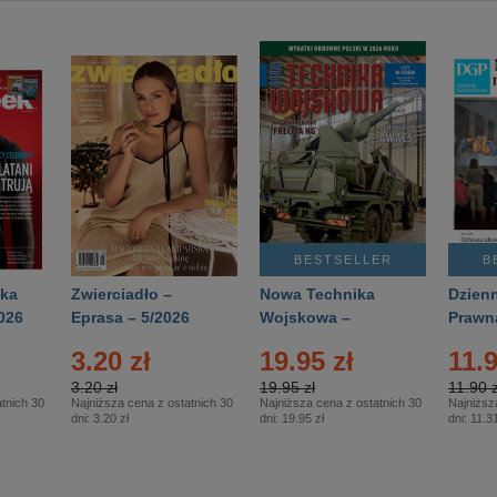
BESTSELLER
B
ka
Zwierciadło –
Nowa Technika
Dzienn
026
Eprasa – 5/2026
Wojskowa –
Prawn
Eprasa – 2/2026
65/20
3.20 zł
19.95 zł
11.9
3.20 zł
19.95 zł
11.90 z
tnich 30
Najniższa cena z ostatnich 30
Najniższa cena z ostatnich 30
Najniższ
dni:
3.20 zł
dni:
19.95 zł
dni:
11.31