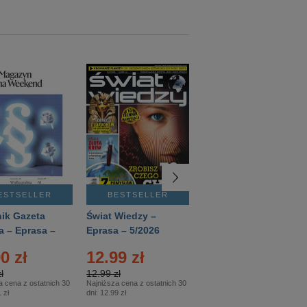
ESTSELLER
BESTSELLER
BESTSELLER
ik Gazeta
Świat Wiedzy –
T3 – Eprasa –
a – Eprasa –
Eprasa – 5/2026
4/2026
26
0 zł
12.99 zł
9.50 zł
ł
12.99 zł
9.50 zł
a cena z ostatnich 30
Najniższa cena z ostatnich 30
Najniższa cena z ostatnich 30
 zł
dni:
12.99 zł
dni:
11.90 zł