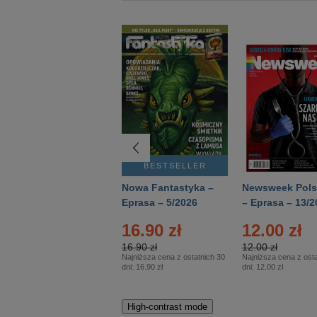
BESTSELLER
BESTSELLER
Deutsch Aktuell –
Nowa Fantastyka –
Newsweek Pols
Eprasa – 2/2026
Eprasa – 5/2026
– Eprasa – 13/2
16.90 zł
12.00 zł
16.90 zł
12.00 zł
Najniższa cena z ostatnich 30
Najniższa cena z osta
dni:
16.90 zł
dni:
12.00 zł
High-contrast mode