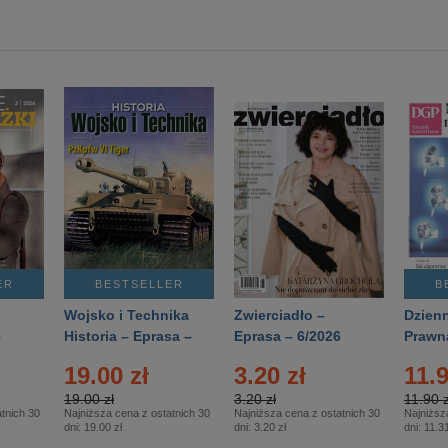
ER
BESTSELLER
B
Wojsko i Technika
Zwierciadło –
Dzienn
6
Historia – Eprasa –
Eprasa – 6/2026
Prawn
2/2026
74/20
19.00 zł
3.20 zł
11.9
19.00 zł
3.20 zł
11.90 z
tnich 30
Najniższa cena z ostatnich 30
Najniższa cena z ostatnich 30
Najniższ
dni:
19.00 zł
dni:
3.20 zł
dni:
11.31