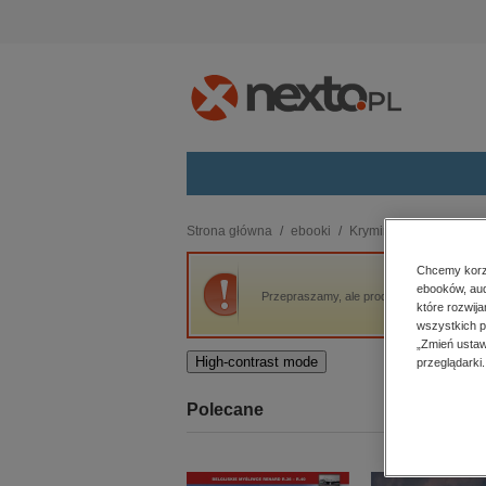
Kategorie
Strona główna
ebooki
Kryminał, sensacja, thri
budownictwo, aranżacja wnętrz
Chcemy korzy
ebooków, aud
biznesowe, branżowe, gospodarka
Przepraszamy, ale produkt „City 1. Antolog
które rozwij
darmowe wydania
wszystkich p
dzienniki
„Zmień ustaw
High-contrast mode
przeglądarki.
edukacja
hobby, sport, rozrywka
Polecane
komputery, internet, technologie,
informatyka
kobiece, lifestyle, kultura