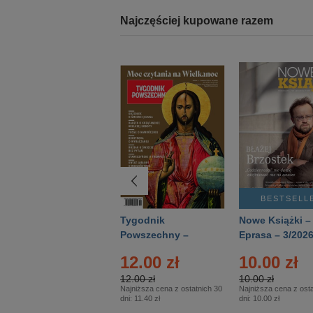
Najczęściej kupowane razem
BESTSELLER
BESTSELL
Technika
Tygodnik
Nowe Książki –
Wojskowa Historia
Powszechny –
Eprasa – 3/202
- Numer specjalny
Eprasa – 14/2026
12.00 zł
10.00 zł
– Eprasa – 2/2026
12.00 zł
10.00 zł
Najniższa cena z ostatnich 30
Najniższa cena z osta
dni:
11.40 zł
dni:
10.00 zł