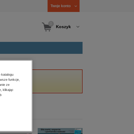
Twoje konto
0
Koszyk
 katalogu
wsze funkcje,
anie ze
, klikając
b