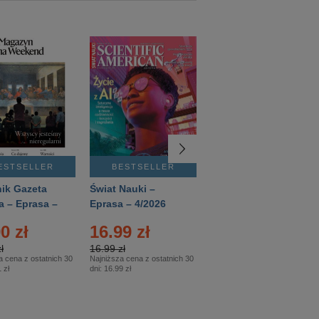
ESTSELLER
BESTSELLER
BESTSELLER
ik Gazeta
Świat Nauki –
Mówią Wieki –
a – Eprasa –
Eprasa – 4/2026
Eprasa – 3/2026
26
0 zł
16.99 zł
12.50 zł
ł
16.99 zł
12.50 zł
a cena z ostatnich 30
Najniższa cena z ostatnich 30
Najniższa cena z ostatnich 30
 zł
dni:
16.99 zł
dni:
12.50 zł