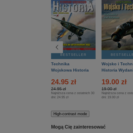
BESTSELLER
BESTSELLER
BESTSELL
Gość Niedzielny -
Technika
Wojsko i Techn
Warszawski –
Wojskowa Historia
Historia Wydan
Eprasa – 14/2026
– Eprasa – 2/2026
Specjalne – Ep
4.00 zł
24.95 zł
19.00 zł
– 2/2026
4.00 zł
24.95 zł
19.00 zł
Najniższa cena z ostatnich 30
Najniższa cena z ostatnich 30
Najniższa cena z osta
dni:
3.80 zł
dni:
24.95 zł
dni:
19.00 zł
High-contrast mode
Mogą Cię zainteresować