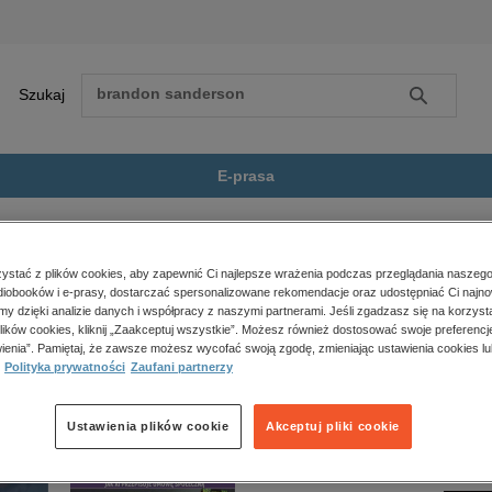
Szukaj
Szukaj
E-prasa
ller
Horror i Thriller
City 1. Antologia polskich...
Zobacz wszystkie E-prasa
polityka, społeczno-informacyjne
stać z plików cookies, aby zapewnić Ci najlepsze wrażenia podczas przeglądania naszego
iobooków i e-prasy, dostarczać spersonalizowane rekomendacje oraz udostępniać Ci najno
psychologiczne
ia polskich opowiadań grozy” nie jest dostępny.
amy dzięki analizie danych i współpracy z naszymi partnerami. Jeśli zgadzasz się na korzyst
inne
lików cookies, kliknij „Zaakceptuj wszystkie”. Możesz również dostosować swoje preferencje
popularno-naukowe
ienia”. Pamiętaj, że zawsze możesz wycofać swoją zgodę, zmieniając ustawienia cookies lu
Polityka prywatności
Zaufani partnerzy
historia
zdrowie
religie
Ustawienia plików cookie
Akceptuj pliki cookie