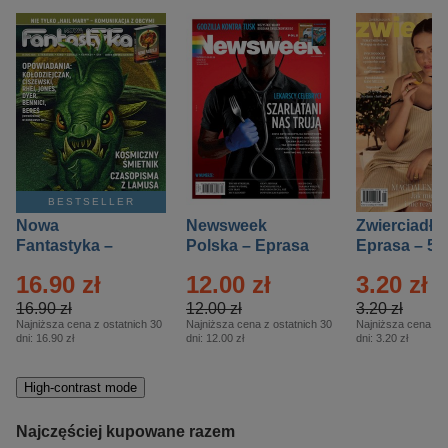
BESTSELLER
Nowa
Newsweek
Zwierciadło
Fantastyka –
Polska – Eprasa
Eprasa – 5/
Eprasa – 5/2026
– 13/2026
16.90 zł
12.00 zł
3.20 zł
16.90 zł
12.00 zł
3.20 zł
Najniższa cena z ostatnich 30
Najniższa cena z ostatnich 30
Najniższa cena z o
dni:
16.90 zł
dni:
12.00 zł
dni:
3.20 zł
High-contrast mode
Najczęściej kupowane razem