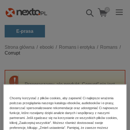
0
Pokaż/schowaj
wyszukiwarkę
E-prasa
Kategorie
Strona główna
ebooki
Romans i erotyka
Romans
Corrupt
Zobacz wszystkie E-prasa
budownictwo, aranżacja wnętrz
biznesowe, branżowe, gospodarka
Przepraszamy, ale produkt „Corrupt” nie jest
darmowe wydania
dostępny.
dzienniki
Chcemy korzystać z plików cookies, aby zapewnić Ci najlepsze wrażenia
podczas przeglądania naszego katalogu ebooków, audiobooków i e-prasy,
edukacja
High-contrast mode
dostarczać spersonalizowane rekomendacje oraz udostępniać Ci najnowsze
hobby, sport, rozrywka
funkcje, które rozwijamy dzięki analizie danych i współpracy z naszymi
partnerami. Jeśli zgadzasz się na korzystanie ze wszystkich plików cookies,
Polecane
komputery, internet, technologie, informatyka
kliknij „Zaakceptuj wszystkie”. Możesz również dostosować swoje
preferencje, klikając „Zmień ustawienia”. Pamiętaj, że zawsze możesz