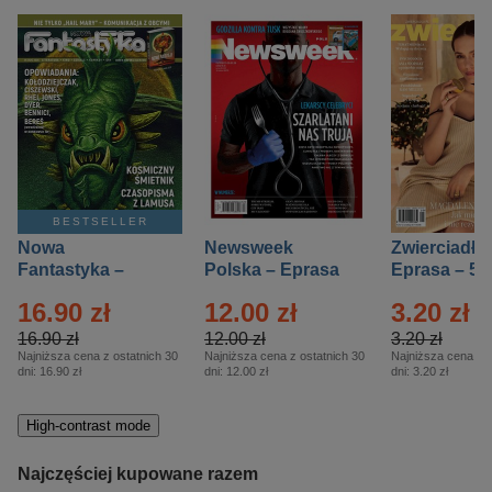
BESTSELLER
Nowa
Newsweek
Zwierciadło
Fantastyka –
Polska – Eprasa
Eprasa – 5/
Eprasa – 5/2026
– 13/2026
16.90 zł
12.00 zł
3.20 zł
16.90 zł
12.00 zł
3.20 zł
Najniższa cena z ostatnich 30
Najniższa cena z ostatnich 30
Najniższa cena z o
dni:
16.90 zł
dni:
12.00 zł
dni:
3.20 zł
High-contrast mode
Najczęściej kupowane razem