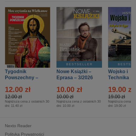
BESTSELLER
BESTSE
Tygodnik
Nowe Książki –
Wojsko i
Powszechny –
Eprasa – 3/2026
Technika
Eprasa – 14/2026
Historia – E
12.00 zł
10.00 zł
19.00 zł
– 2/2026
12.00 zł
10.00 zł
19.00 zł
Najniższa cena z ostatnich 30
Najniższa cena z ostatnich 30
Najniższa cena z o
dni:
11.40 zł
dni:
10.00 zł
dni:
19.00 zł
Nexto Reader
Polityka Prywatności