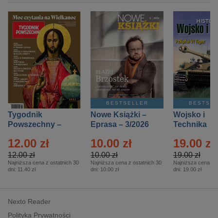
BESTSELLER
BESTSE
Tygodnik
Nowe Książki –
Wojsko i
Powszechny –
Eprasa – 3/2026
Technika
Eprasa – 14/2026
Historia – E
12.00 zł
10.00 zł
19.00 zł
– 2/2026
12.00 zł
10.00 zł
19.00 zł
Najniższa cena z ostatnich 30
Najniższa cena z ostatnich 30
Najniższa cena z o
dni:
11.40 zł
dni:
10.00 zł
dni:
19.00 zł
Nexto Reader
Polityka Prywatności