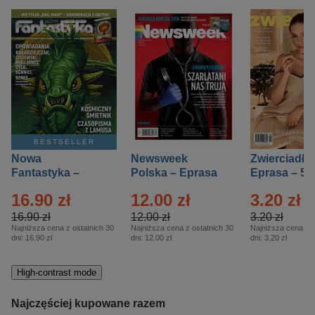
BESTSELLER
Nowa
Newsweek
Zwierciadło
Fantastyka –
Polska – Eprasa
Eprasa – 5/
Eprasa – 5/2026
– 13/2026
16.90 zł
12.00 zł
3.20 zł
16.90 zł
12.00 zł
3.20 zł
Najniższa cena z ostatnich 30
Najniższa cena z ostatnich 30
Najniższa cena z o
dni:
16.90 zł
dni:
12.00 zł
dni:
3.20 zł
High-contrast mode
Najczęściej kupowane razem