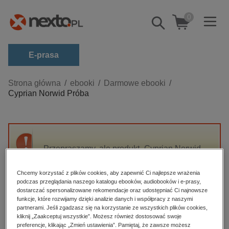
0
Pokaż/schowaj
wyszukiwarkę
E-prasa
Kategorie
Strona główna
ebooki
Darmowe ebooki
Cyprian Norwid Próba
Zobacz wszystkie E-prasa
budownictwo, aranżacja wnętrz
biznesowe, branżowe, gospodarka
Przepraszamy, ale produkt „Cyprian Norwid
darmowe wydania
Próba” nie jest dostępny.
dzienniki
Chcemy korzystać z plików cookies, aby zapewnić Ci najlepsze wrażenia
podczas przeglądania naszego katalogu ebooków, audiobooków i e-prasy,
edukacja
High-contrast mode
dostarczać spersonalizowane rekomendacje oraz udostępniać Ci najnowsze
hobby, sport, rozrywka
funkcje, które rozwijamy dzięki analizie danych i współpracy z naszymi
partnerami. Jeśli zgadzasz się na korzystanie ze wszystkich plików cookies,
Polecane
komputery, internet, technologie, informatyka
kliknij „Zaakceptuj wszystkie”. Możesz również dostosować swoje
preferencje, klikając „Zmień ustawienia”. Pamiętaj, że zawsze możesz