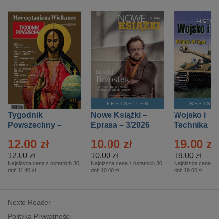
BESTSELLER
BESTSE
Tygodnik
Nowe Książki –
Wojsko i
Powszechny –
Eprasa – 3/2026
Technika
Eprasa – 14/2026
Historia – E
12.00 zł
10.00 zł
19.00 zł
– 2/2026
12.00 zł
10.00 zł
19.00 zł
Najniższa cena z ostatnich 30
Najniższa cena z ostatnich 30
Najniższa cena z o
dni:
11.40 zł
dni:
10.00 zł
dni:
19.00 zł
Nexto Reader
Polityka Prywatności