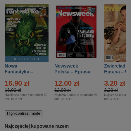
BESTSELLER
Nowa
Newsweek
Zwierciadło
Fantastyka –
Polska – Eprasa
Eprasa – 5/
Eprasa – 5/2026
– 13/2026
16.90 zł
12.00 zł
3.20 zł
16.90 zł
12.00 zł
3.20 zł
Najniższa cena z ostatnich 30
Najniższa cena z ostatnich 30
Najniższa cena z o
dni:
16.90 zł
dni:
12.00 zł
dni:
3.20 zł
High-contrast mode
Najczęściej kupowane razem