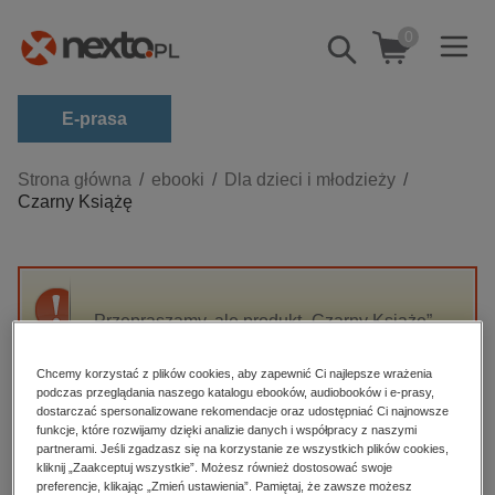
0
Pokaż/schowaj
wyszukiwarkę
E-prasa
Kategorie
Strona główna
ebooki
Dla dzieci i młodzieży
Czarny Książę
Zobacz wszystkie E-prasa
budownictwo, aranżacja wnętrz
biznesowe, branżowe, gospodarka
Przepraszamy, ale produkt „Czarny Książę”
darmowe wydania
nie jest dostępny.
dzienniki
Chcemy korzystać z plików cookies, aby zapewnić Ci najlepsze wrażenia
podczas przeglądania naszego katalogu ebooków, audiobooków i e-prasy,
edukacja
High-contrast mode
dostarczać spersonalizowane rekomendacje oraz udostępniać Ci najnowsze
hobby, sport, rozrywka
funkcje, które rozwijamy dzięki analizie danych i współpracy z naszymi
partnerami. Jeśli zgadzasz się na korzystanie ze wszystkich plików cookies,
Polecane
komputery, internet, technologie, informatyka
kliknij „Zaakceptuj wszystkie”. Możesz również dostosować swoje
preferencje, klikając „Zmień ustawienia”. Pamiętaj, że zawsze możesz