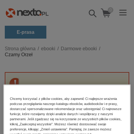
0
Pokaż/schowaj
wyszukiwarkę
E-prasa
Kategorie
Strona główna
ebooki
Darmowe ebooki
Czarny Orzeł
Zobacz wszystkie E-prasa
budownictwo, aranżacja wnętrz
biznesowe, branżowe, gospodarka
Przepraszamy, ale produkt „Czarny Orzeł” nie
darmowe wydania
jest dostępny.
dzienniki
Chcemy korzystać z plików cookies, aby zapewnić Ci najlepsze wrażenia
podczas przeglądania naszego katalogu ebooków, audiobooków i e-prasy,
edukacja
dostarczać spersonalizowane rekomendacje oraz udostępniać Ci najnowsze
High-contrast mode
funkcje, które rozwijamy dzięki analizie danych i współpracy z naszymi
hobby, sport, rozrywka
partnerami. Jeśli zgadzasz się na korzystanie ze wszystkich plików cookies,
Polecane
kliknij „Zaakceptuj wszystkie”. Możesz również dostosować swoje
komputery, internet, technologie, informatyka
preferencje, klikając „Zmień ustawienia”. Pamiętaj, że zawsze możesz