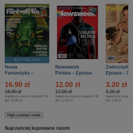
BESTSELLER
Nowa
Newsweek
Zwierciadło
Fantastyka –
Polska – Eprasa
Eprasa – 5/
Eprasa – 5/2026
– 13/2026
16.90 zł
12.00 zł
3.20 zł
16.90 zł
12.00 zł
3.20 zł
Najniższa cena z ostatnich 30
Najniższa cena z ostatnich 30
Najniższa cena z o
dni:
16.90 zł
dni:
12.00 zł
dni:
3.20 zł
High-contrast mode
Najczęściej kupowane razem