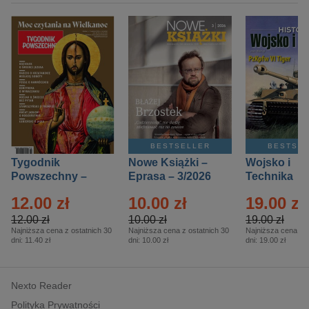
BESTSELLER
BESTSE
Tygodnik
Nowe Książki –
Wojsko i
Powszechny –
Eprasa – 3/2026
Technika
Eprasa – 14/2026
Historia – E
12.00 zł
10.00 zł
19.00 zł
– 2/2026
12.00 zł
10.00 zł
19.00 zł
Najniższa cena z ostatnich 30
Najniższa cena z ostatnich 30
Najniższa cena z o
dni:
11.40 zł
dni:
10.00 zł
dni:
19.00 zł
Nexto Reader
Polityka Prywatności