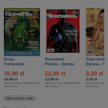
BESTSELLER
Nowa
Newsweek
Zwierciadło
Fantastyka –
Polska – Eprasa
Eprasa – 5/
Eprasa – 5/2026
– 13/2026
16.90 zł
12.00 zł
3.20 zł
16.90 zł
12.00 zł
3.20 zł
Najniższa cena z ostatnich 30
Najniższa cena z ostatnich 30
Najniższa cena z o
dni:
16.90 zł
dni:
12.00 zł
dni:
3.20 zł
High-contrast mode