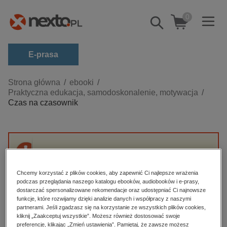
0
Pokaż/schowaj
wyszukiwarkę
E-prasa
Kategorie
Strona główna
ebooki
Praktyczna edukacja, samodoskonalenie, motywacja
Zobacz wszystkie E-prasa
Czas na czasownik
budownictwo, aranżacja wnętrz
biznesowe, branżowe, gospodarka
darmowe wydania
Przepraszamy, ale produkt „Czas na
dzienniki
czasownik” nie jest dostępny.
Chcemy korzystać z plików cookies, aby zapewnić Ci najlepsze wrażenia
edukacja
podczas przeglądania naszego katalogu ebooków, audiobooków i e-prasy,
dostarczać spersonalizowane rekomendacje oraz udostępniać Ci najnowsze
High-contrast mode
hobby, sport, rozrywka
funkcje, które rozwijamy dzięki analizie danych i współpracy z naszymi
partnerami. Jeśli zgadzasz się na korzystanie ze wszystkich plików cookies,
komputery, internet, technologie, informatyka
kliknij „Zaakceptuj wszystkie”. Możesz również dostosować swoje
Polecane
preferencje, klikając „Zmień ustawienia”. Pamiętaj, że zawsze możesz