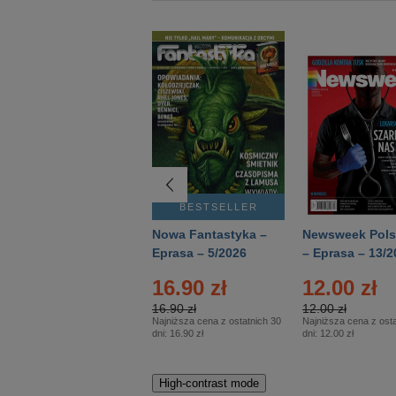
BESTSELLER
BESTSELLER
Deutsch Aktuell –
Nowa Fantastyka –
Newsweek Pols
Eprasa – 2/2026
Eprasa – 5/2026
– Eprasa – 13/2
16.90 zł
12.00 zł
16.90 zł
12.00 zł
Najniższa cena z ostatnich 30
Najniższa cena z osta
dni:
16.90 zł
dni:
12.00 zł
High-contrast mode