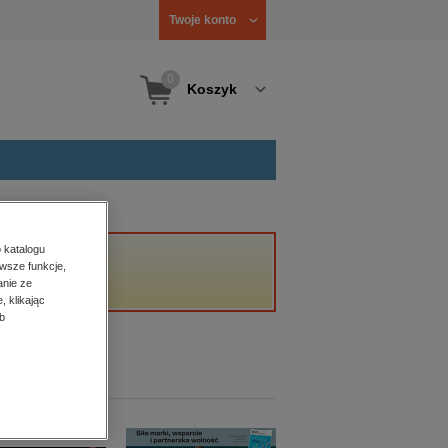
Twoje konto
0
Koszyk
 katalogu
wsze funkcje,
anie ze
, klikając
b