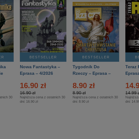
ER
BESTSELLER
BESTSELLER
B
ika
Nowa Fantastyka –
Tygodnik Do
Teraz 
ie
Eprasa – 4/2026
Rzeczy – Eprasa –
Eprasa
rasa
14/2026
16.90 zł
8.90 zł
14.9
16.90 zł
8.90 zł
14.99 z
tnich 30
Najniższa cena z ostatnich 30
Najniższa cena z ostatnich 30
Najniższ
dni:
16.90 zł
dni:
8.90 zł
dni:
14.99