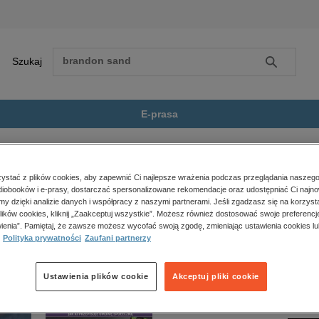
Szukaj
Szukaj
E-prasa
zeczpospolitej dla profesjonalistów
Czas pracy 2025
Zobacz wszystkie E-prasa
polityka, społeczno-informacyjne
stać z plików cookies, aby zapewnić Ci najlepsze wrażenia podczas przeglądania naszego
iobooków i e-prasy, dostarczać spersonalizowane rekomendacje oraz udostępniać Ci najno
psychologiczne
5” nie jest dostępny.
amy dzięki analizie danych i współpracy z naszymi partnerami. Jeśli zgadzasz się na korzyst
inne
lików cookies, kliknij „Zaakceptuj wszystkie”. Możesz również dostosować swoje preferencje
popularno-naukowe
ienia”. Pamiętaj, że zawsze możesz wycofać swoją zgodę, zmieniając ustawienia cookies lu
Polityka prywatności
Zaufani partnerzy
historia
zdrowie
religie
Ustawienia plików cookie
Akceptuj pliki cookie