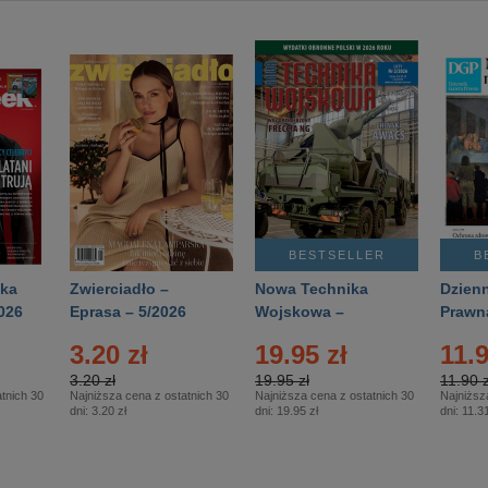
BESTSELLER
B
ka
Zwierciadło –
Nowa Technika
Dzienn
026
Eprasa – 5/2026
Wojskowa –
Prawn
Eprasa – 2/2026
65/20
3.20 zł
19.95 zł
11.9
3.20 zł
19.95 zł
11.90 z
tnich 30
Najniższa cena z ostatnich 30
Najniższa cena z ostatnich 30
Najniższ
dni:
3.20 zł
dni:
19.95 zł
dni:
11.31