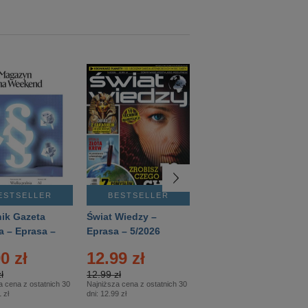
ESTSELLER
BESTSELLER
BESTSELLER
ik Gazeta
Świat Wiedzy –
T3 – Eprasa –
a – Eprasa –
Eprasa – 5/2026
4/2026
26
0 zł
12.99 zł
9.50 zł
ł
12.99 zł
9.50 zł
a cena z ostatnich 30
Najniższa cena z ostatnich 30
Najniższa cena z ostatnich 30
 zł
dni:
12.99 zł
dni:
11.90 zł