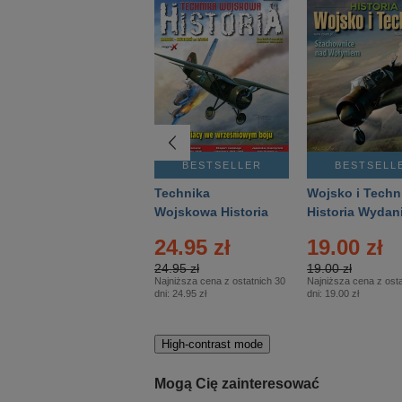
BESTSELLER
BESTSELLER
BESTSELL
Gość Niedzielny -
Technika
Wojsko i Techn
Warszawski –
Wojskowa Historia
Historia Wydan
Eprasa – 14/2026
– Eprasa – 2/2026
Specjalne – Ep
24.95 zł
19.00 zł
– 2/2026
24.95 zł
19.00 zł
Najniższa cena z ostatnich 30
Najniższa cena z osta
dni:
24.95 zł
dni:
19.00 zł
High-contrast mode
Mogą Cię zainteresować