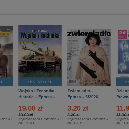
ER
BESTSELLER
B
Wojsko i Technika
Zwierciadło –
Dzienn
6
Historia – Eprasa –
Eprasa – 6/2026
Prawn
2/2026
74/20
19.00 zł
3.20 zł
11.9
19.00 zł
3.20 zł
11.90 z
tnich 30
Najniższa cena z ostatnich 30
Najniższa cena z ostatnich 30
Najniższ
dni:
19.00 zł
dni:
3.20 zł
dni:
11.31