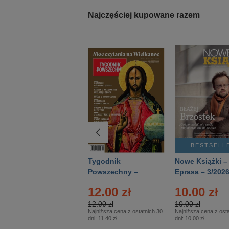
Najczęściej kupowane razem
BESTSELLER
BESTSELL
Technika
Tygodnik
Nowe Książki –
Wojskowa Historia
Powszechny –
Eprasa – 3/202
- Numer specjalny
Eprasa – 14/2026
12.00 zł
10.00 zł
– Eprasa – 2/2026
12.00 zł
10.00 zł
Najniższa cena z ostatnich 30
Najniższa cena z osta
dni:
11.40 zł
dni:
10.00 zł