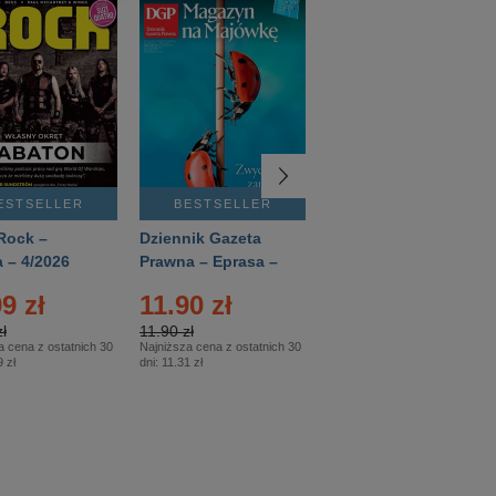
ESTSELLER
BESTSELLER
BESTSELLER
Rock –
Dziennik Gazeta
Świat Wiedzy
 – 4/2026
Prawna – Eprasa –
Historia – Eprasa –
83/2026
2/2026
9 zł
11.90 zł
13.99 zł
ł
11.90 zł
13.99 zł
a cena z ostatnich 30
Najniższa cena z ostatnich 30
Najniższa cena z ostatnich 30
 zł
dni:
11.31 zł
dni:
13.99 zł