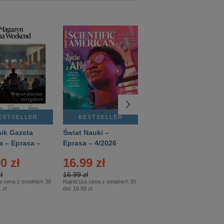
ESTSELLER
BESTSELLER
BESTSELLER
ik Gazeta
Świat Nauki –
Mówią Wieki –
a – Eprasa –
Eprasa – 4/2026
Eprasa – 3/2026
26
0 zł
16.99 zł
12.50 zł
ł
16.99 zł
12.50 zł
a cena z ostatnich 30
Najniższa cena z ostatnich 30
Najniższa cena z ostatnich 30
 zł
dni:
16.99 zł
dni:
12.50 zł