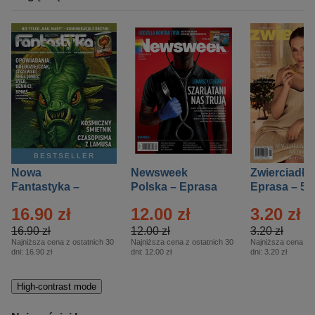
BESTSELLER
Nowa
Newsweek
Zwierciadło
Fantastyka –
Polska – Eprasa
Eprasa – 5/
Eprasa – 5/2026
– 13/2026
16.90 zł
12.00 zł
3.20 zł
16.90 zł
12.00 zł
3.20 zł
Najniższa cena z ostatnich 30
Najniższa cena z ostatnich 30
Najniższa cena z o
dni:
16.90 zł
dni:
12.00 zł
dni:
3.20 zł
High-contrast mode