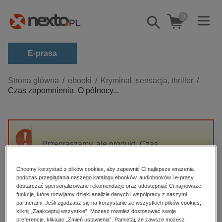
0
Pokaż/schowaj
wyszukiwarkę
E-prasa
Kategorie
Strona główna
ebooki
Kryminał, sensacja, thriller
Czas zapomnienia. O północy...
Zobacz wszystkie E-prasa
budownictwo, aranżacja wnętrz
biznesowe, branżowe, gospodarka
Przepraszamy, ale produkt „Czas
darmowe wydania
zapomnienia. O północy w Berlinie” nie jest
dzienniki
dostępny.
Chcemy korzystać z plików cookies, aby zapewnić Ci najlepsze wrażenia
edukacja
podczas przeglądania naszego katalogu ebooków, audiobooków i e-prasy,
dostarczać spersonalizowane rekomendacje oraz udostępniać Ci najnowsze
High-contrast mode
hobby, sport, rozrywka
funkcje, które rozwijamy dzięki analizie danych i współpracy z naszymi
partnerami. Jeśli zgadzasz się na korzystanie ze wszystkich plików cookies,
komputery, internet, technologie, informatyka
kliknij „Zaakceptuj wszystkie”. Możesz również dostosować swoje
Polecane
preferencje, klikając „Zmień ustawienia”. Pamiętaj, że zawsze możesz