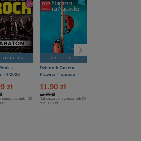
ESTSELLER
BESTSELLER
BESTSELLER
Rock –
Dziennik Gazeta
Świat Wiedzy
 – 4/2026
Prawna – Eprasa –
Historia – Eprasa –
83/2026
2/2026
9 zł
11.90 zł
13.99 zł
ł
11.90 zł
13.99 zł
a cena z ostatnich 30
Najniższa cena z ostatnich 30
Najniższa cena z ostatnich 30
 zł
dni:
11.31 zł
dni:
13.99 zł