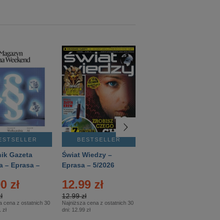
ESTSELLER
BESTSELLER
BESTSELLER
ik Gazeta
Świat Wiedzy –
T3 – Eprasa –
a – Eprasa –
Eprasa – 5/2026
4/2026
26
0 zł
12.99 zł
9.50 zł
ł
12.99 zł
9.50 zł
a cena z ostatnich 30
Najniższa cena z ostatnich 30
Najniższa cena z ostatnich 30
 zł
dni:
12.99 zł
dni:
11.90 zł