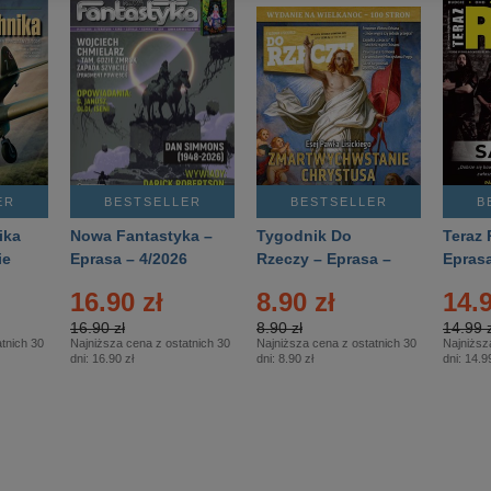
ER
BESTSELLER
BESTSELLER
B
ika
Nowa Fantastyka –
Tygodnik Do
Teraz 
ie
Eprasa – 4/2026
Rzeczy – Eprasa –
Eprasa
rasa
14/2026
16.90 zł
8.90 zł
14.9
16.90 zł
8.90 zł
14.99 z
tnich 30
Najniższa cena z ostatnich 30
Najniższa cena z ostatnich 30
Najniższ
dni:
16.90 zł
dni:
8.90 zł
dni:
14.99