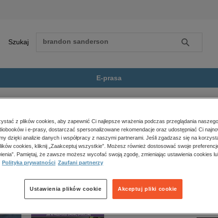
Szukaj
Szukaj
E-prasa
asami roję...
Zobacz wszystkie E-prasa
polityka, społeczno-informacyjne
stać z plików cookies, aby zapewnić Ci najlepsze wrażenia podczas przeglądania naszego
iobooków i e-prasy, dostarczać spersonalizowane rekomendacje oraz udostępniać Ci najno
psychologiczne
” nie jest dostępny.
amy dzięki analizie danych i współpracy z naszymi partnerami. Jeśli zgadzasz się na korzyst
inne
lików cookies, kliknij „Zaakceptuj wszystkie”. Możesz również dostosować swoje preferencje
popularno-naukowe
ienia”. Pamiętaj, że zawsze możesz wycofać swoją zgodę, zmieniając ustawienia cookies lu
Polityka prywatności
Zaufani partnerzy
historia
zdrowie
religie
Ustawienia plików cookie
Akceptuj pliki cookie