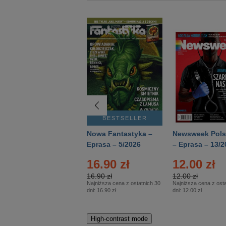
BESTSELLER
BESTSELLER
Deutsch Aktuell –
Nowa Fantastyka –
Newsweek Pols
Eprasa – 2/2026
Eprasa – 5/2026
– Eprasa – 13/2
16.90 zł
12.00 zł
16.90 zł
12.00 zł
Najniższa cena z ostatnich 30
Najniższa cena z osta
dni:
16.90 zł
dni:
12.00 zł
High-contrast mode