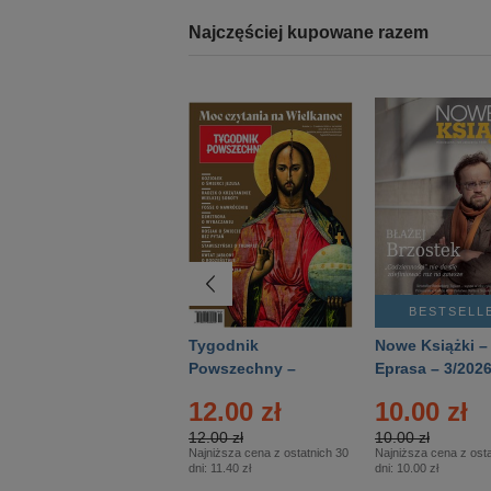
Najczęściej kupowane razem
BESTSELLER
BESTSELL
Technika
Tygodnik
Nowe Książki –
Wojskowa Historia
Powszechny –
Eprasa – 3/202
- Numer specjalny
Eprasa – 14/2026
12.00 zł
10.00 zł
– Eprasa – 2/2026
12.00 zł
10.00 zł
Najniższa cena z ostatnich 30
Najniższa cena z osta
dni:
11.40 zł
dni:
10.00 zł