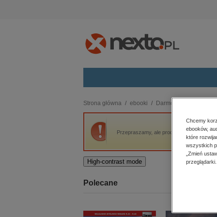
Kategorie
Strona główna
ebooki
Darmowe ebooki
Cz
budownictwo, aranżacja wnętrz
Chcemy korzy
ebooków, aud
biznesowe, branżowe, gospodarka
Przepraszamy, ale produkt „Czasami roję...
które rozwij
darmowe wydania
wszystkich p
dzienniki
„Zmień ustaw
High-contrast mode
przeglądarki.
edukacja
hobby, sport, rozrywka
Polecane
komputery, internet, technologie,
informatyka
kobiece, lifestyle, kultura