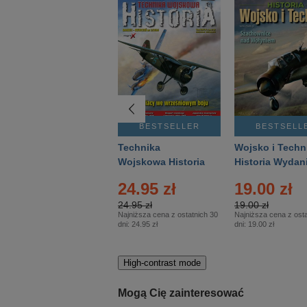
BESTSELLER
BESTSELLER
BESTSELL
Gość Niedzielny -
Technika
Wojsko i Techn
Warszawski –
Wojskowa Historia
Historia Wydan
Eprasa – 14/2026
– Eprasa – 2/2026
Specjalne – Ep
24.95 zł
19.00 zł
– 2/2026
24.95 zł
19.00 zł
Najniższa cena z ostatnich 30
Najniższa cena z osta
dni:
24.95 zł
dni:
19.00 zł
High-contrast mode
Mogą Cię zainteresować