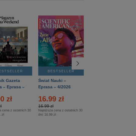
ESTSELLER
BESTSELLER
BESTSELLER
ik Gazeta
Świat Nauki –
Mówią Wieki –
a – Eprasa –
Eprasa – 4/2026
Eprasa – 3/2026
26
0 zł
16.99 zł
12.50 zł
ł
16.99 zł
12.50 zł
a cena z ostatnich 30
Najniższa cena z ostatnich 30
Najniższa cena z ostatnich 30
 zł
dni:
16.99 zł
dni:
12.50 zł