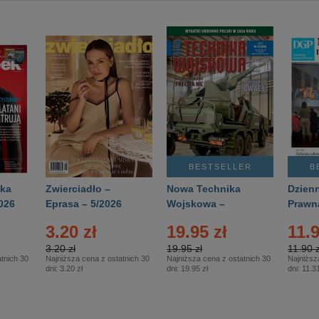
BESTSELLER
B
ka
Zwierciadło –
Nowa Technika
Dzienn
026
Eprasa – 5/2026
Wojskowa –
Prawn
Eprasa – 2/2026
65/20
3.20 zł
19.95 zł
11.9
3.20 zł
19.95 zł
11.90 z
tnich 30
Najniższa cena z ostatnich 30
Najniższa cena z ostatnich 30
Najniższ
dni:
3.20 zł
dni:
19.95 zł
dni:
11.31