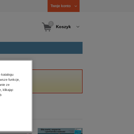
Twoje konto
0
Koszyk
 katalogu
wsze funkcje,
anie ze
, klikając
b