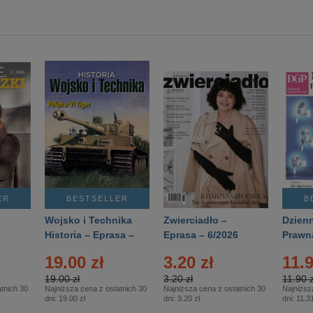
ER
BESTSELLER
B
Wojsko i Technika
Zwierciadło –
Dzienn
6
Historia – Eprasa –
Eprasa – 6/2026
Prawn
2/2026
74/20
19.00 zł
3.20 zł
11.9
19.00 zł
3.20 zł
11.90 z
tnich 30
Najniższa cena z ostatnich 30
Najniższa cena z ostatnich 30
Najniższ
dni:
19.00 zł
dni:
3.20 zł
dni:
11.31