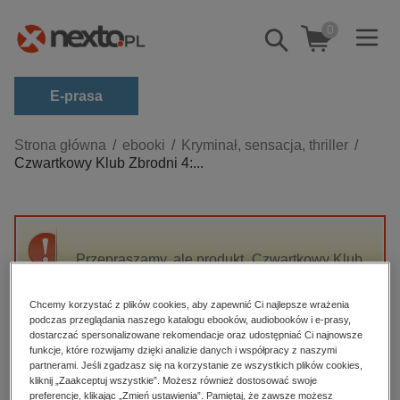
0
Pokaż/schowaj
wyszukiwarkę
E-prasa
Kategorie
Strona główna
ebooki
Kryminał, sensacja, thriller
Czwartkowy Klub Zbrodni 4:...
Zobacz wszystkie E-prasa
budownictwo, aranżacja wnętrz
biznesowe, branżowe, gospodarka
Przepraszamy, ale produkt „Czwartkowy Klub
darmowe wydania
Zbrodni 4: Ostatni gasi światło” nie jest
dzienniki
dostępny.
Chcemy korzystać z plików cookies, aby zapewnić Ci najlepsze wrażenia
edukacja
podczas przeglądania naszego katalogu ebooków, audiobooków i e-prasy,
dostarczać spersonalizowane rekomendacje oraz udostępniać Ci najnowsze
High-contrast mode
hobby, sport, rozrywka
funkcje, które rozwijamy dzięki analizie danych i współpracy z naszymi
partnerami. Jeśli zgadzasz się na korzystanie ze wszystkich plików cookies,
komputery, internet, technologie, informatyka
kliknij „Zaakceptuj wszystkie”. Możesz również dostosować swoje
Polecane
preferencje, klikając „Zmień ustawienia”. Pamiętaj, że zawsze możesz