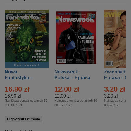
BESTSELLER
Nowa
Newsweek
Zwierciadło
Fantastyka –
Polska – Eprasa
Eprasa – 5/
Eprasa – 5/2026
– 13/2026
16.90 zł
12.00 zł
3.20 zł
16.90 zł
12.00 zł
3.20 zł
Najniższa cena z ostatnich 30
Najniższa cena z ostatnich 30
Najniższa cena z o
dni:
16.90 zł
dni:
12.00 zł
dni:
3.20 zł
High-contrast mode