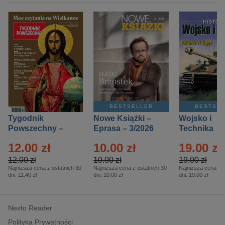
BESTSELLER
BESTSE
Tygodnik
Nowe Książki –
Wojsko i
Powszechny –
Eprasa – 3/2026
Technika
Eprasa – 14/2026
Historia – E
12.00 zł
10.00 zł
19.00 zł
– 2/2026
12.00 zł
10.00 zł
19.00 zł
Najniższa cena z ostatnich 30
Najniższa cena z ostatnich 30
Najniższa cena z o
dni:
11.40 zł
dni:
10.00 zł
dni:
19.00 zł
Nexto Reader
Polityka Prywatności