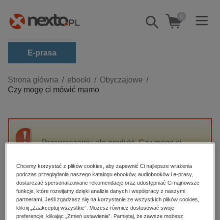
0
Pokaż/schowaj
wyszukiwarkę
E-prasa
Kategorie
Strona główna
ebooki
Obyczajowe
Czy mogę ci mówić mamo
Zobacz wszystkie E-prasa
budownictwo, aranżacja wnętrz
biznesowe, branżowe, gospodarka
Przepraszamy, ale produkt „Czy mogę ci
darmowe wydania
mówić mamo” nie jest dostępny.
dzienniki
Chcemy korzystać z plików cookies, aby zapewnić Ci najlepsze wrażenia
podczas przeglądania naszego katalogu ebooków, audiobooków i e-prasy,
edukacja
High-contrast mode
dostarczać spersonalizowane rekomendacje oraz udostępniać Ci najnowsze
hobby, sport, rozrywka
funkcje, które rozwijamy dzięki analizie danych i współpracy z naszymi
partnerami. Jeśli zgadzasz się na korzystanie ze wszystkich plików cookies,
Polecane
komputery, internet, technologie, informatyka
kliknij „Zaakceptuj wszystkie”. Możesz również dostosować swoje
preferencje, klikając „Zmień ustawienia”. Pamiętaj, że zawsze możesz