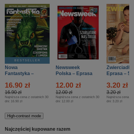
BESTSELLER
Nowa
Newsweek
Zwierciadło
Fantastyka –
Polska – Eprasa
Eprasa – 5/
Eprasa – 5/2026
– 13/2026
16.90 zł
12.00 zł
3.20 zł
16.90 zł
12.00 zł
3.20 zł
Najniższa cena z ostatnich 30
Najniższa cena z ostatnich 30
Najniższa cena z o
dni:
16.90 zł
dni:
12.00 zł
dni:
3.20 zł
High-contrast mode
Najczęściej kupowane razem