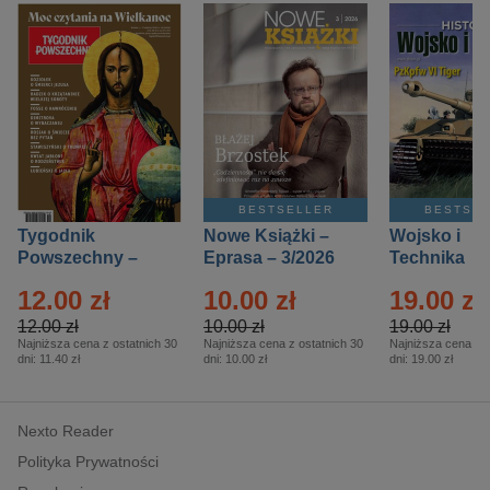
BESTSELLER
BESTSE
Tygodnik
Nowe Książki –
Wojsko i
Powszechny –
Eprasa – 3/2026
Technika
Eprasa – 14/2026
Historia – E
12.00 zł
10.00 zł
19.00 zł
– 2/2026
12.00 zł
10.00 zł
19.00 zł
Najniższa cena z ostatnich 30
Najniższa cena z ostatnich 30
Najniższa cena z o
dni:
11.40 zł
dni:
10.00 zł
dni:
19.00 zł
Nexto Reader
Polityka Prywatności