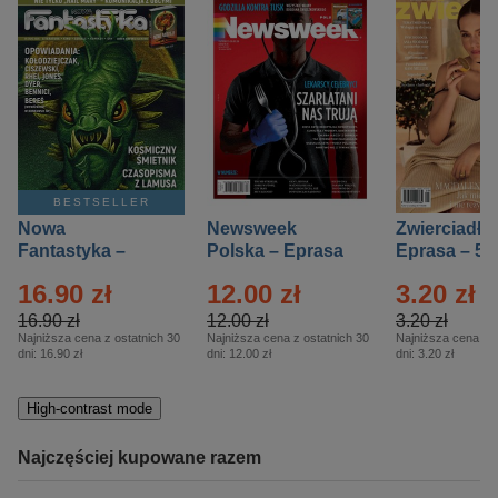
BESTSELLER
Nowa
Newsweek
Zwierciadło
Fantastyka –
Polska – Eprasa
Eprasa – 5/
Eprasa – 5/2026
– 13/2026
16.90 zł
12.00 zł
3.20 zł
16.90 zł
12.00 zł
3.20 zł
Najniższa cena z ostatnich 30
Najniższa cena z ostatnich 30
Najniższa cena z o
dni:
16.90 zł
dni:
12.00 zł
dni:
3.20 zł
High-contrast mode
Najczęściej kupowane razem