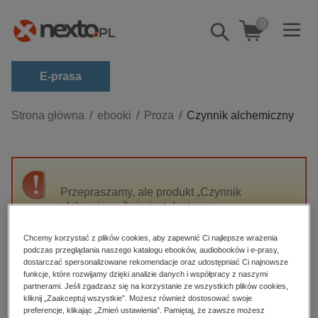
0
Pokaż/schowaj
wyszukiwarkę
E-prasa
Kategorie
Strona główna
ebooki
Proza
Czynnik alchemiczny
Zobacz wszystkie E-prasa
budownictwo, aranżacja wnętrz
biznesowe, branżowe, gospodarka
Przepraszamy, ale produkt „Czynnik
alchemiczny” nie jest dostępny.
darmowe wydania
dzienniki
Chcemy korzystać z plików cookies, aby zapewnić Ci najlepsze wrażenia
High-contrast mode
podczas przeglądania naszego katalogu ebooków, audiobooków i e-prasy,
edukacja
dostarczać spersonalizowane rekomendacje oraz udostępniać Ci najnowsze
hobby, sport, rozrywka
funkcje, które rozwijamy dzięki analizie danych i współpracy z naszymi
Polecane
partnerami. Jeśli zgadzasz się na korzystanie ze wszystkich plików cookies,
komputery, internet, technologie, informatyka
kliknij „Zaakceptuj wszystkie”. Możesz również dostosować swoje
preferencje, klikając „Zmień ustawienia”. Pamiętaj, że zawsze możesz