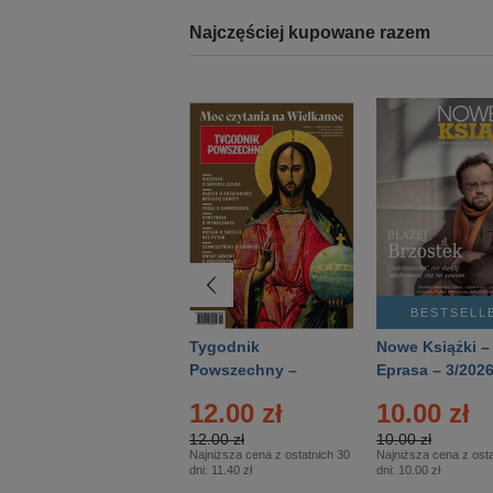
Najczęściej kupowane razem
BESTSELLER
BESTSELL
Technika
Tygodnik
Nowe Książki –
Wojskowa Historia
Powszechny –
Eprasa – 3/202
- Numer specjalny
Eprasa – 14/2026
12.00 zł
10.00 zł
– Eprasa – 2/2026
12.00 zł
10.00 zł
Najniższa cena z ostatnich 30
Najniższa cena z osta
dni:
11.40 zł
dni:
10.00 zł