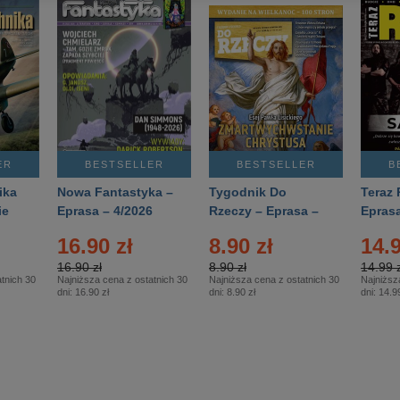
ER
BESTSELLER
BESTSELLER
B
ika
Nowa Fantastyka –
Tygodnik Do
Teraz 
ie
Eprasa – 4/2026
Rzeczy – Eprasa –
Eprasa
rasa
14/2026
16.90 zł
8.90 zł
14.9
16.90 zł
8.90 zł
14.99 z
tnich 30
Najniższa cena z ostatnich 30
Najniższa cena z ostatnich 30
Najniższ
dni:
16.90 zł
dni:
8.90 zł
dni:
14.99