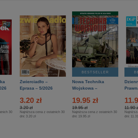
BESTSELLER
B
ka
Zwierciadło –
Nowa Technika
Dzienn
026
Eprasa – 5/2026
Wojskowa –
Prawn
Eprasa – 2/2026
65/20
3.20 zł
19.95 zł
11.9
3.20 zł
19.95 zł
11.90 z
tnich 30
Najniższa cena z ostatnich 30
Najniższa cena z ostatnich 30
Najniższ
dni:
3.20 zł
dni:
19.95 zł
dni:
11.31