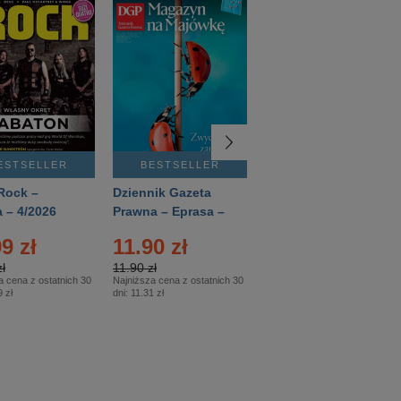
ESTSELLER
BESTSELLER
BESTSELLER
Rock –
Dziennik Gazeta
Świat Wiedzy
 – 4/2026
Prawna – Eprasa –
Historia – Eprasa –
83/2026
2/2026
9 zł
11.90 zł
13.99 zł
ł
11.90 zł
13.99 zł
a cena z ostatnich 30
Najniższa cena z ostatnich 30
Najniższa cena z ostatnich 30
 zł
dni:
11.31 zł
dni:
13.99 zł