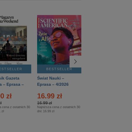
ESTSELLER
BESTSELLER
BESTSELLER
ik Gazeta
Świat Nauki –
Mówią Wieki –
a – Eprasa –
Eprasa – 4/2026
Eprasa – 3/2026
26
0 zł
16.99 zł
12.50 zł
ł
16.99 zł
12.50 zł
a cena z ostatnich 30
Najniższa cena z ostatnich 30
Najniższa cena z ostatnich 30
 zł
dni:
16.99 zł
dni:
12.50 zł