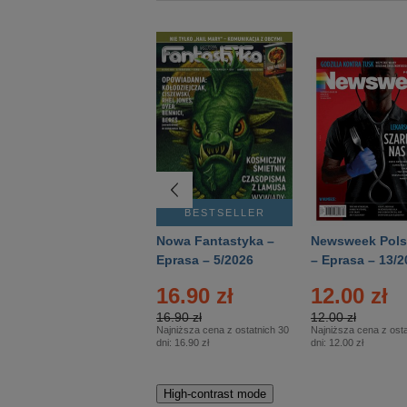
BESTSELLER
BESTSELLER
Deutsch Aktuell –
Nowa Fantastyka –
Newsweek Pols
Eprasa – 2/2026
Eprasa – 5/2026
– Eprasa – 13/2
16.90 zł
12.00 zł
16.90 zł
12.00 zł
Najniższa cena z ostatnich 30
Najniższa cena z osta
dni:
16.90 zł
dni:
12.00 zł
High-contrast mode