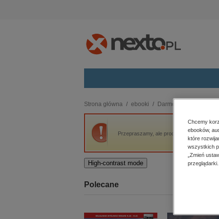
Kategorie
Strona główna
ebooki
Darmowe ebooki
Da
budownictwo, aranżacja wnętrz
Chcemy korzy
ebooków, aud
biznesowe, branżowe, gospodarka
Przepraszamy, ale produkt „Dawna Biała Na
które rozwij
darmowe wydania
wszystkich p
dzienniki
„Zmień ustaw
High-contrast mode
przeglądarki.
edukacja
hobby, sport, rozrywka
Polecane
komputery, internet, technologie,
informatyka
kobiece, lifestyle, kultura