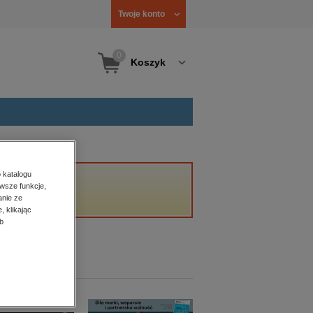
Twoje konto
0
Koszyk
 katalogu
wsze funkcje,
anie ze
, klikając
b