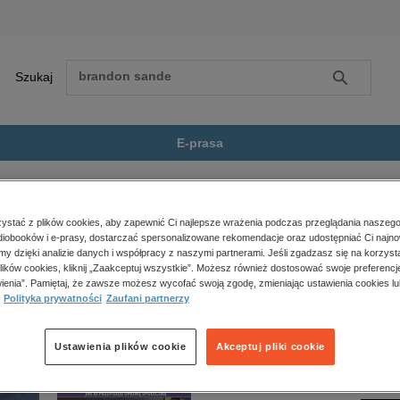
Szukaj
Szukaj
E-prasa
wna Biała Na Podlasiu
Zobacz wszystkie E-prasa
polityka, społeczno-informacyjne
stać z plików cookies, aby zapewnić Ci najlepsze wrażenia podczas przeglądania naszego
iobooków i e-prasy, dostarczać spersonalizowane rekomendacje oraz udostępniać Ci najno
psychologiczne
 Podlasiu” nie jest dostępny.
amy dzięki analizie danych i współpracy z naszymi partnerami. Jeśli zgadzasz się na korzyst
inne
lików cookies, kliknij „Zaakceptuj wszystkie”. Możesz również dostosować swoje preferencje
popularno-naukowe
ienia”. Pamiętaj, że zawsze możesz wycofać swoją zgodę, zmieniając ustawienia cookies lu
Polityka prywatności
Zaufani partnerzy
historia
zdrowie
religie
Ustawienia plików cookie
Akceptuj pliki cookie