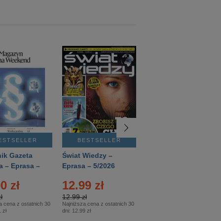
ESTSELLER
BESTSELLER
BESTSELLER
ik Gazeta
Świat Wiedzy –
T3 – Eprasa –
a – Eprasa –
Eprasa – 5/2026
4/2026
26
0 zł
12.99 zł
9.50 zł
ł
12.99 zł
9.50 zł
a cena z ostatnich 30
Najniższa cena z ostatnich 30
Najniższa cena z ostatnich 30
 zł
dni:
12.99 zł
dni:
11.90 zł