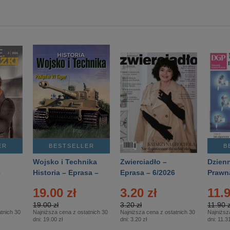
ER
BESTSELLER
B
Wojsko i Technika
Zwierciadło –
Dzienn
6
Historia – Eprasa –
Eprasa – 6/2026
Prawn
2/2026
74/20
19.00 zł
3.20 zł
11.9
19.00 zł
3.20 zł
11.90 z
tnich 30
Najniższa cena z ostatnich 30
Najniższa cena z ostatnich 30
Najniższ
dni:
19.00 zł
dni:
3.20 zł
dni:
11.31