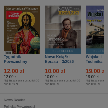
BESTSELLER
BESTSE
Tygodnik
Nowe Książki –
Wojsko i
Powszechny –
Eprasa – 3/2026
Technika
Eprasa – 14/2026
Historia – E
12.00 zł
10.00 zł
19.00 zł
– 2/2026
12.00 zł
10.00 zł
19.00 zł
Najniższa cena z ostatnich 30
Najniższa cena z ostatnich 30
Najniższa cena z o
dni:
11.40 zł
dni:
10.00 zł
dni:
19.00 zł
Nexto Reader
Polityka Prywatności