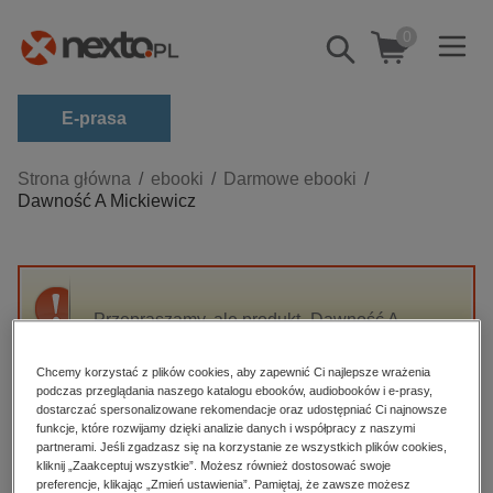
0
Pokaż/schowaj
wyszukiwarkę
E-prasa
Kategorie
Strona główna
ebooki
Darmowe ebooki
Dawność A Mickiewicz
Zobacz wszystkie E-prasa
budownictwo, aranżacja wnętrz
biznesowe, branżowe, gospodarka
Przepraszamy, ale produkt „Dawność A
darmowe wydania
Mickiewicz” nie jest dostępny.
dzienniki
Chcemy korzystać z plików cookies, aby zapewnić Ci najlepsze wrażenia
podczas przeglądania naszego katalogu ebooków, audiobooków i e-prasy,
edukacja
High-contrast mode
dostarczać spersonalizowane rekomendacje oraz udostępniać Ci najnowsze
hobby, sport, rozrywka
funkcje, które rozwijamy dzięki analizie danych i współpracy z naszymi
partnerami. Jeśli zgadzasz się na korzystanie ze wszystkich plików cookies,
Polecane
komputery, internet, technologie, informatyka
kliknij „Zaakceptuj wszystkie”. Możesz również dostosować swoje
preferencje, klikając „Zmień ustawienia”. Pamiętaj, że zawsze możesz