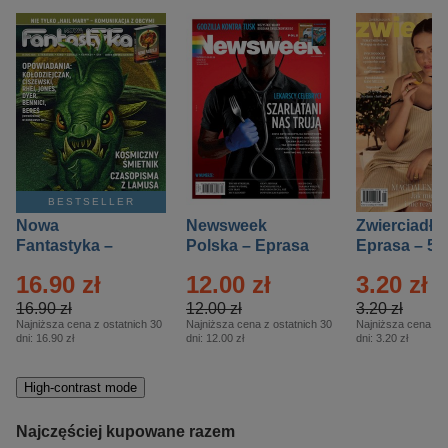
BESTSELLER
Nowa
Newsweek
Zwierciadło
Fantastyka –
Polska – Eprasa
Eprasa – 5/
Eprasa – 5/2026
– 13/2026
16.90 zł
12.00 zł
3.20 zł
16.90 zł
12.00 zł
3.20 zł
Najniższa cena z ostatnich 30
Najniższa cena z ostatnich 30
Najniższa cena z o
dni:
16.90 zł
dni:
12.00 zł
dni:
3.20 zł
High-contrast mode
Najczęściej kupowane razem