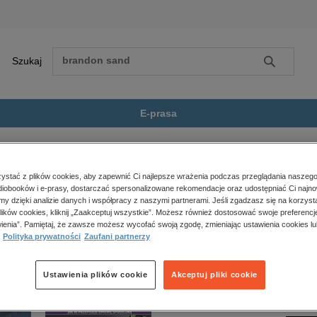
Szukaj
Szukaj
E-prasa
nd Implementation...
Zobacz wszystkie E-prasa
polityka, społeczno-informacyjne
stać z plików cookies, aby zapewnić Ci najlepsze wrażenia podczas przeglądania naszego
iobooków i e-prasy, dostarczać spersonalizowane rekomendacje oraz udostępniać Ci najno
psychologiczne
mentation of Artificial Intelligence System” nie jest dostępny.
amy dzięki analizie danych i współpracy z naszymi partnerami. Jeśli zgadzasz się na korzyst
inne
lików cookies, kliknij „Zaakceptuj wszystkie”. Możesz również dostosować swoje preferencje
popularno-naukowe
ienia”. Pamiętaj, że zawsze możesz wycofać swoją zgodę, zmieniając ustawienia cookies lu
Polityka prywatności
Zaufani partnerzy
historia
zdrowie
religie
Ustawienia plików cookie
Akceptuj pliki cookie