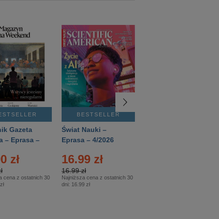
ESTSELLER
BESTSELLER
BESTSELLER
ik Gazeta
Świat Nauki –
Mówią Wieki –
a – Eprasa –
Eprasa – 4/2026
Eprasa – 3/2026
26
0 zł
16.99 zł
12.50 zł
ł
16.99 zł
12.50 zł
a cena z ostatnich 30
Najniższa cena z ostatnich 30
Najniższa cena z ostatnich 30
zł
dni:
16.99 zł
dni:
12.50 zł