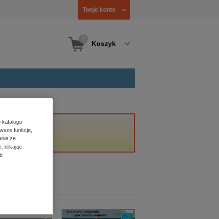
Twoje konto
0
Koszyk
 katalogu
wsze funkcje,
anie ze
, klikając
b