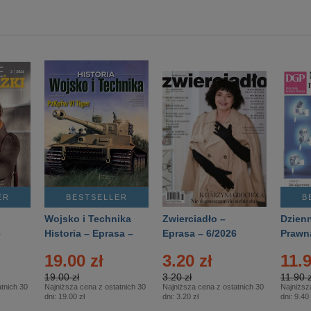
ER
BESTSELLER
B
Wojsko i Technika
Zwierciadło –
Dzienn
6
Historia – Eprasa –
Eprasa – 6/2026
Prawn
2/2026
74/20
19.00 zł
3.20 zł
11.9
19.00 zł
3.20 zł
11.90 z
tnich 30
Najniższa cena z ostatnich 30
Najniższa cena z ostatnich 30
Najniższ
dni:
19.00 zł
dni:
3.20 zł
dni:
9.40 