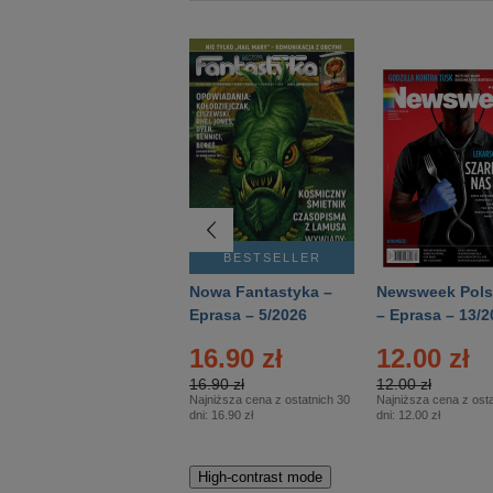
BESTSELLER
BESTSELLER
Deutsch Aktuell –
Nowa Fantastyka –
Newsweek Pols
Eprasa – 2/2026
Eprasa – 5/2026
– Eprasa – 13/2
16.90 zł
12.00 zł
16.90 zł
12.00 zł
Najniższa cena z ostatnich 30
Najniższa cena z osta
dni:
16.90 zł
dni:
12.00 zł
High-contrast mode