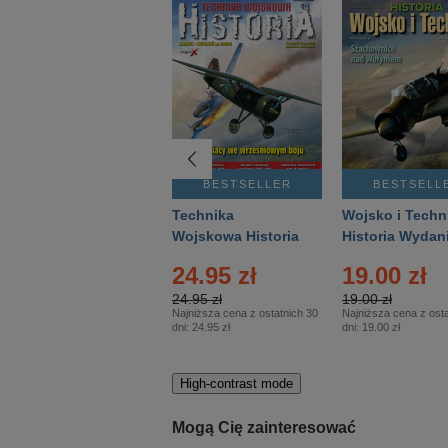
BESTSELLER
BESTSELLER
BESTSELL
Gość Niedzielny -
Technika
Wojsko i Techn
Warszawski –
Wojskowa Historia
Historia Wydan
Eprasa – 14/2026
– Eprasa – 2/2026
Specjalne – Ep
24.95 zł
19.00 zł
– 2/2026
24.95 zł
19.00 zł
Najniższa cena z ostatnich 30
Najniższa cena z osta
dni:
24.95 zł
dni:
19.00 zł
High-contrast mode
Mogą Cię zainteresować