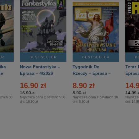
ER
BESTSELLER
BESTSELLER
B
ika
Nowa Fantastyka –
Tygodnik Do
Teraz 
ie
Eprasa – 4/2026
Rzeczy – Eprasa –
Eprasa
rasa
14/2026
16.90 zł
8.90 zł
14.9
16.90 zł
8.90 zł
14.99 z
tnich 30
Najniższa cena z ostatnich 30
Najniższa cena z ostatnich 30
Najniższ
dni:
16.90 zł
dni:
8.90 zł
dni:
14.99