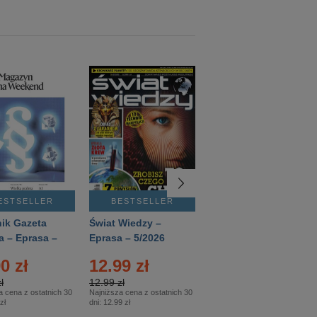
ESTSELLER
BESTSELLER
BESTSELLER
ik Gazeta
Świat Wiedzy –
T3 – Eprasa –
a – Eprasa –
Eprasa – 5/2026
4/2026
26
0 zł
12.99 zł
9.50 zł
ł
12.99 zł
9.50 zł
a cena z ostatnich 30
Najniższa cena z ostatnich 30
Najniższa cena z ostatnich 30
zł
dni:
12.99 zł
dni:
11.90 zł