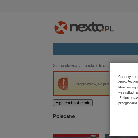
Kategorie
Strona główna
ebooki
Informatyka
Design a
budownictwo, aranżacja wnętrz
Chcemy korzy
ebooków, aud
biznesowe, branżowe, gospodarka
Przepraszamy, ale produkt „Design and Imple
które rozwij
darmowe wydania
wszystkich p
dzienniki
„Zmień ustaw
High-contrast mode
przeglądarki.
edukacja
hobby, sport, rozrywka
Polecane
komputery, internet, technologie,
informatyka
kobiece, lifestyle, kultura