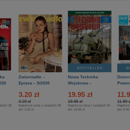
BESTSELLER
B
ka
Zwierciadło –
Nowa Technika
Dzienn
026
Eprasa – 5/2026
Wojskowa –
Prawn
Eprasa – 2/2026
65/20
3.20 zł
19.95 zł
11.9
3.20 zł
19.95 zł
11.90 z
tnich 30
Najniższa cena z ostatnich 30
Najniższa cena z ostatnich 30
Najniższ
dni:
3.20 zł
dni:
19.95 zł
dni:
9.40 