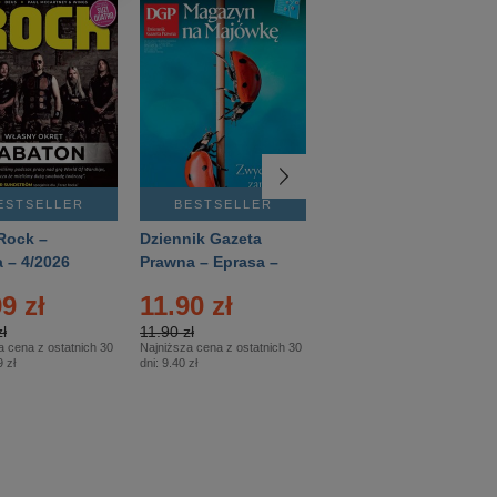
ESTSELLER
BESTSELLER
BESTSELLER
Rock –
Dziennik Gazeta
Świat Wiedzy
 – 4/2026
Prawna – Eprasa –
Historia – Eprasa –
83/2026
2/2026
9 zł
11.90 zł
13.99 zł
ł
11.90 zł
13.99 zł
a cena z ostatnich 30
Najniższa cena z ostatnich 30
Najniższa cena z ostatnich 30
 zł
dni:
9.40 zł
dni:
13.99 zł