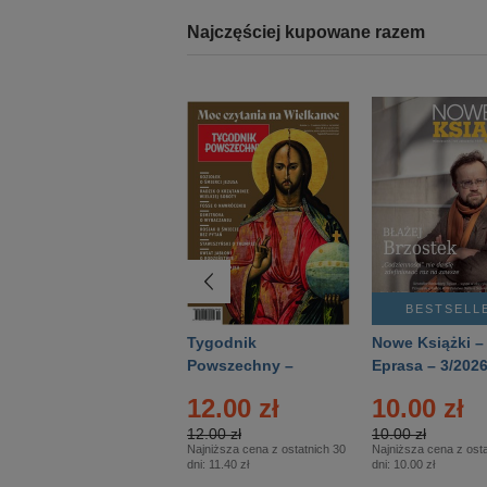
Najczęściej kupowane razem
BESTSELLER
BESTSELL
Technika
Tygodnik
Nowe Książki –
Wojskowa Historia
Powszechny –
Eprasa – 3/202
- Numer specjalny
Eprasa – 14/2026
12.00 zł
10.00 zł
– Eprasa – 2/2026
12.00 zł
10.00 zł
Najniższa cena z ostatnich 30
Najniższa cena z osta
dni:
11.40 zł
dni:
10.00 zł