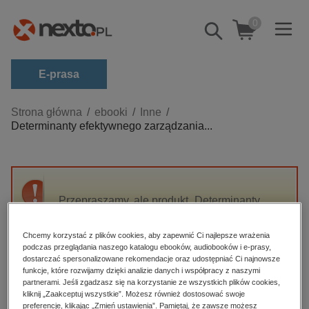
0
Pokaż/schowaj
wyszukiwarkę
E-prasa
Kategorie
Strona główna
ebooki
Inne
Determinanty efektywnego zarządzania...
Zobacz wszystkie E-prasa
budownictwo, aranżacja wnętrz
biznesowe, branżowe, gospodarka
Przepraszamy, ale produkt „Determinanty
darmowe wydania
efektywnego zarządzania bezpieczeństwem
dzienniki
narodowym” nie jest dostępny.
Chcemy korzystać z plików cookies, aby zapewnić Ci najlepsze wrażenia
edukacja
podczas przeglądania naszego katalogu ebooków, audiobooków i e-prasy,
dostarczać spersonalizowane rekomendacje oraz udostępniać Ci najnowsze
High-contrast mode
hobby, sport, rozrywka
funkcje, które rozwijamy dzięki analizie danych i współpracy z naszymi
partnerami. Jeśli zgadzasz się na korzystanie ze wszystkich plików cookies,
komputery, internet, technologie, informatyka
kliknij „Zaakceptuj wszystkie”. Możesz również dostosować swoje
Polecane
preferencje, klikając „Zmień ustawienia”. Pamiętaj, że zawsze możesz