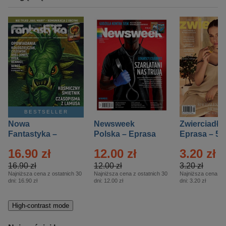
BESTSELLER
Nowa
Newsweek
Zwierciadło
Fantastyka –
Polska – Eprasa
Eprasa – 5/
Eprasa – 5/2026
– 13/2026
16.90 zł
12.00 zł
3.20 zł
16.90 zł
12.00 zł
3.20 zł
Najniższa cena z ostatnich 30
Najniższa cena z ostatnich 30
Najniższa cena z o
dni:
16.90 zł
dni:
12.00 zł
dni:
3.20 zł
High-contrast mode