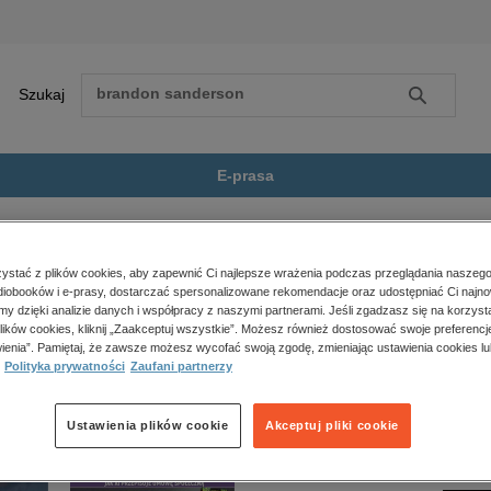
Szukaj
Szukaj
E-prasa
ugo i szczęśliwie Tom 1:...
Zobacz wszystkie E-prasa
polityka, społeczno-informacyjne
stać z plików cookies, aby zapewnić Ci najlepsze wrażenia podczas przeglądania naszego
iobooków i e-prasy, dostarczać spersonalizowane rekomendacje oraz udostępniać Ci najno
psychologiczne
iwie Tom 1: Mine to have. Długo i szczęśliwie. Tom 1” nie jest dostępny.
amy dzięki analizie danych i współpracy z naszymi partnerami. Jeśli zgadzasz się na korzyst
inne
lików cookies, kliknij „Zaakceptuj wszystkie”. Możesz również dostosować swoje preferencje
popularno-naukowe
ienia”. Pamiętaj, że zawsze możesz wycofać swoją zgodę, zmieniając ustawienia cookies lu
Polityka prywatności
Zaufani partnerzy
historia
zdrowie
religie
Ustawienia plików cookie
Akceptuj pliki cookie