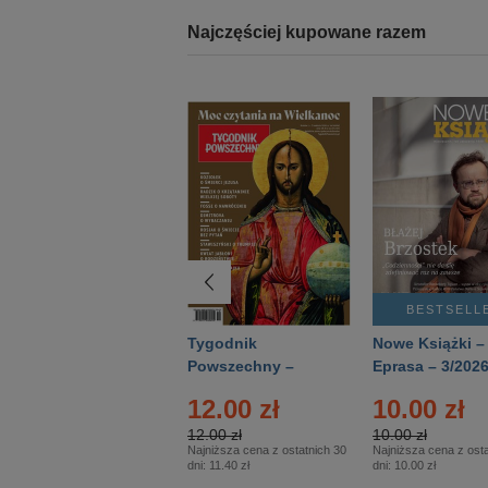
Najczęściej kupowane razem
BESTSELLER
BESTSELL
Technika
Tygodnik
Nowe Książki –
Wojskowa Historia
Powszechny –
Eprasa – 3/202
- Numer specjalny
Eprasa – 14/2026
12.00 zł
10.00 zł
– Eprasa – 2/2026
12.00 zł
10.00 zł
Najniższa cena z ostatnich 30
Najniższa cena z osta
dni:
11.40 zł
dni:
10.00 zł