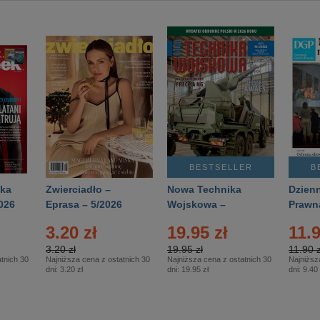
BESTSELLER
B
ka
Zwierciadło –
Nowa Technika
Dzienn
026
Eprasa – 5/2026
Wojskowa –
Prawn
Eprasa – 2/2026
65/20
3.20 zł
19.95 zł
11.9
3.20 zł
19.95 zł
11.90 z
tnich 30
Najniższa cena z ostatnich 30
Najniższa cena z ostatnich 30
Najniższ
dni:
3.20 zł
dni:
19.95 zł
dni:
9.40 