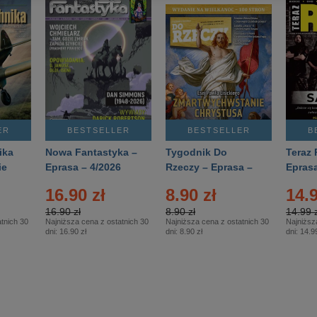
ER
BESTSELLER
BESTSELLER
B
ika
Nowa Fantastyka –
Tygodnik Do
Teraz 
ie
Eprasa – 4/2026
Rzeczy – Eprasa –
Eprasa
rasa
14/2026
16.90 zł
8.90 zł
14.9
16.90 zł
8.90 zł
14.99 z
tnich 30
Najniższa cena z ostatnich 30
Najniższa cena z ostatnich 30
Najniższ
dni:
16.90 zł
dni:
8.90 zł
dni:
14.99