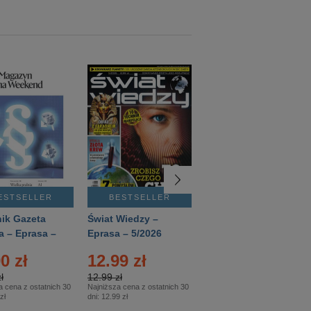
ESTSELLER
BESTSELLER
BESTSELLER
ik Gazeta
Świat Wiedzy –
T3 – Eprasa –
a – Eprasa –
Eprasa – 5/2026
4/2026
26
0 zł
12.99 zł
9.50 zł
ł
12.99 zł
9.50 zł
a cena z ostatnich 30
Najniższa cena z ostatnich 30
Najniższa cena z ostatnich 30
zł
dni:
12.99 zł
dni:
11.90 zł