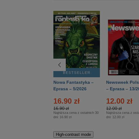
BESTSELLER
BESTSELLER
Deutsch Aktuell –
Nowa Fantastyka –
Newsweek Pols
Eprasa – 2/2026
Eprasa – 5/2026
– Eprasa – 13/2
16.90 zł
12.00 zł
16.90 zł
12.00 zł
Najniższa cena z ostatnich 30
Najniższa cena z osta
dni:
16.90 zł
dni:
12.00 zł
High-contrast mode