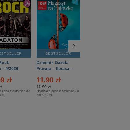
ESTSELLER
BESTSELLER
BESTSELLER
Rock –
Dziennik Gazeta
Świat Wiedzy
 – 4/2026
Prawna – Eprasa –
Historia – Eprasa –
83/2026
2/2026
9 zł
11.90 zł
13.99 zł
ł
11.90 zł
13.99 zł
a cena z ostatnich 30
Najniższa cena z ostatnich 30
Najniższa cena z ostatnich 30
 zł
dni:
9.40 zł
dni:
13.99 zł