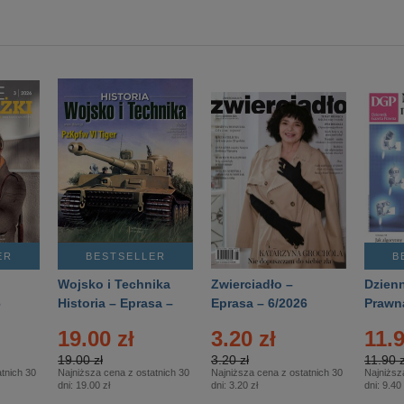
ER
BESTSELLER
B
Wojsko i Technika
Zwierciadło –
Dzienn
6
Historia – Eprasa –
Eprasa – 6/2026
Prawn
2/2026
74/20
19.00 zł
3.20 zł
11.9
19.00 zł
3.20 zł
11.90 z
tnich 30
Najniższa cena z ostatnich 30
Najniższa cena z ostatnich 30
Najniższ
dni:
19.00 zł
dni:
3.20 zł
dni:
9.40 