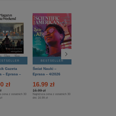
ESTSELLER
BESTSELLER
BESTSELLER
ik Gazeta
Świat Nauki –
Mówią Wieki –
a – Eprasa –
Eprasa – 4/2026
Eprasa – 3/2026
26
0 zł
16.99 zł
12.50 zł
ł
16.99 zł
12.50 zł
a cena z ostatnich 30
Najniższa cena z ostatnich 30
Najniższa cena z ostatnich 30
zł
dni:
16.99 zł
dni:
12.50 zł