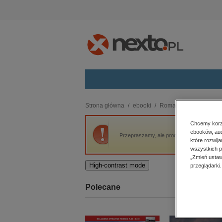
Kategorie
Strona główna
ebooki
Romans i erotyka
Dł
budownictwo, aranżacja wnętrz
Chcemy korzy
ebooków, aud
biznesowe, branżowe, gospodarka
Przepraszamy, ale produkt „Długo i szczęśl
które rozwij
darmowe wydania
wszystkich p
dzienniki
„Zmień ustaw
High-contrast mode
przeglądarki.
edukacja
hobby, sport, rozrywka
Polecane
komputery, internet, technologie,
informatyka
kobiece, lifestyle, kultura