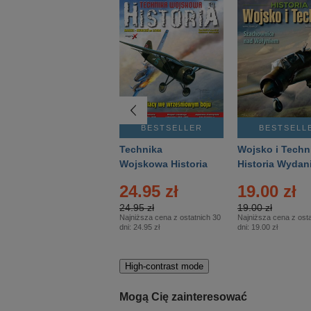
BESTSELLER
BESTSELLER
BESTSELL
Gość Niedzielny -
Technika
Wojsko i Techn
Warszawski –
Wojskowa Historia
Historia Wydan
Eprasa – 14/2026
– Eprasa – 2/2026
Specjalne – Ep
24.95 zł
19.00 zł
– 2/2026
24.95 zł
19.00 zł
Najniższa cena z ostatnich 30
Najniższa cena z osta
dni:
24.95 zł
dni:
19.00 zł
High-contrast mode
Mogą Cię zainteresować