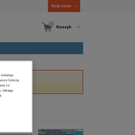
Twoje konto
0
Koszyk
 katalogu
wsze funkcje,
anie ze
, klikając
b