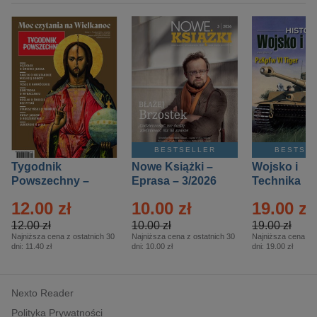
BESTSELLER
BESTSE
Tygodnik
Nowe Książki –
Wojsko i
Powszechny –
Eprasa – 3/2026
Technika
Eprasa – 14/2026
Historia – E
12.00 zł
10.00 zł
19.00 zł
– 2/2026
12.00 zł
10.00 zł
19.00 zł
Najniższa cena z ostatnich 30
Najniższa cena z ostatnich 30
Najniższa cena z o
dni:
11.40 zł
dni:
10.00 zł
dni:
19.00 zł
Nexto Reader
Polityka Prywatności