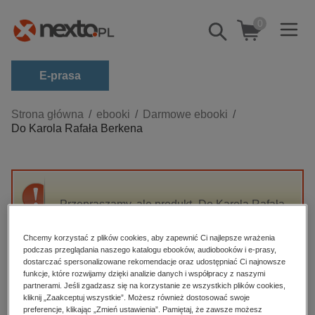
0
Pokaż/schowaj
wyszukiwarkę
E-prasa
Kategorie
Strona główna
ebooki
Darmowe ebooki
Do Karola Rafała Berkena
Zobacz wszystkie E-prasa
budownictwo, aranżacja wnętrz
biznesowe, branżowe, gospodarka
Przepraszamy, ale produkt „Do Karola Rafała
darmowe wydania
Berkena” nie jest dostępny.
dzienniki
Chcemy korzystać z plików cookies, aby zapewnić Ci najlepsze wrażenia
podczas przeglądania naszego katalogu ebooków, audiobooków i e-prasy,
edukacja
High-contrast mode
dostarczać spersonalizowane rekomendacje oraz udostępniać Ci najnowsze
hobby, sport, rozrywka
funkcje, które rozwijamy dzięki analizie danych i współpracy z naszymi
partnerami. Jeśli zgadzasz się na korzystanie ze wszystkich plików cookies,
Polecane
komputery, internet, technologie, informatyka
kliknij „Zaakceptuj wszystkie”. Możesz również dostosować swoje
preferencje, klikając „Zmień ustawienia”. Pamiętaj, że zawsze możesz