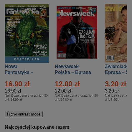
BESTSELLER
Nowa
Newsweek
Zwierciadło
Fantastyka –
Polska – Eprasa
Eprasa – 5/
Eprasa – 5/2026
– 13/2026
16.90 zł
12.00 zł
3.20 zł
16.90 zł
12.00 zł
3.20 zł
Najniższa cena z ostatnich 30
Najniższa cena z ostatnich 30
Najniższa cena z o
dni:
16.90 zł
dni:
12.00 zł
dni:
3.20 zł
High-contrast mode
Najczęściej kupowane razem