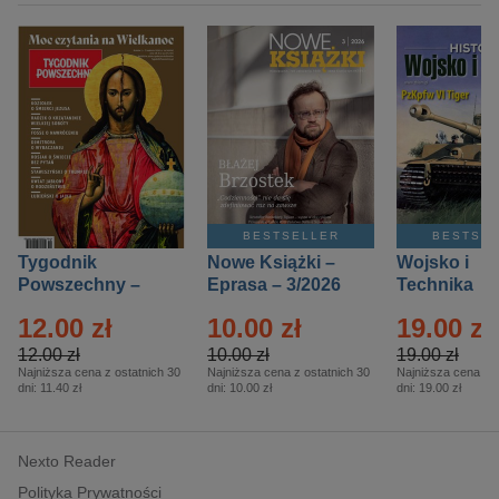
BESTSELLER
BESTSE
Tygodnik
Nowe Książki –
Wojsko i
Powszechny –
Eprasa – 3/2026
Technika
Eprasa – 14/2026
Historia – E
12.00 zł
10.00 zł
19.00 zł
– 2/2026
12.00 zł
10.00 zł
19.00 zł
Najniższa cena z ostatnich 30
Najniższa cena z ostatnich 30
Najniższa cena z o
dni:
11.40 zł
dni:
10.00 zł
dni:
19.00 zł
Nexto Reader
Polityka Prywatności