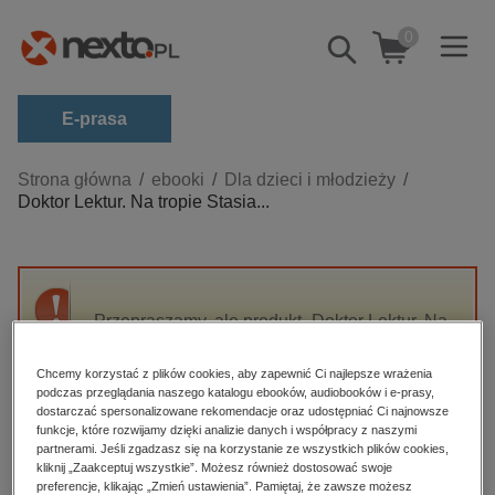
0
Pokaż/schowaj
wyszukiwarkę
E-prasa
Kategorie
Strona główna
ebooki
Dla dzieci i młodzieży
Doktor Lektur. Na tropie Stasia...
Zobacz wszystkie E-prasa
budownictwo, aranżacja wnętrz
biznesowe, branżowe, gospodarka
Przepraszamy, ale produkt „Doktor Lektur. Na
darmowe wydania
tropie Stasia i Nel” nie jest dostępny.
dzienniki
Chcemy korzystać z plików cookies, aby zapewnić Ci najlepsze wrażenia
podczas przeglądania naszego katalogu ebooków, audiobooków i e-prasy,
edukacja
High-contrast mode
dostarczać spersonalizowane rekomendacje oraz udostępniać Ci najnowsze
hobby, sport, rozrywka
funkcje, które rozwijamy dzięki analizie danych i współpracy z naszymi
partnerami. Jeśli zgadzasz się na korzystanie ze wszystkich plików cookies,
Polecane
komputery, internet, technologie, informatyka
kliknij „Zaakceptuj wszystkie”. Możesz również dostosować swoje
preferencje, klikając „Zmień ustawienia”. Pamiętaj, że zawsze możesz