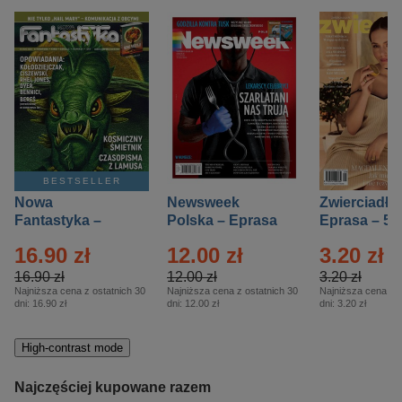
BESTSELLER
Nowa
Newsweek
Zwierciadło
Fantastyka –
Polska – Eprasa
Eprasa – 5/
Eprasa – 5/2026
– 13/2026
16.90 zł
12.00 zł
3.20 zł
16.90 zł
12.00 zł
3.20 zł
Najniższa cena z ostatnich 30
Najniższa cena z ostatnich 30
Najniższa cena z o
dni:
16.90 zł
dni:
12.00 zł
dni:
3.20 zł
High-contrast mode
Najczęściej kupowane razem