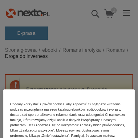
0
Pokaż/schowaj
wyszukiwarkę
E-prasa
Kategorie
Strona główna
ebooki
Romans i erotyka
Romans
Droga do Inverness
Zobacz wszystkie E-prasa
budownictwo, aranżacja wnętrz
biznesowe, branżowe, gospodarka
Przepraszamy, ale produkt „Droga do
darmowe wydania
Inverness” nie jest dostępny.
dzienniki
Chcemy korzystać z plików cookies, aby zapewnić Ci najlepsze wrażenia
podczas przeglądania naszego katalogu ebooków, audiobooków i e-prasy,
edukacja
High-contrast mode
dostarczać spersonalizowane rekomendacje oraz udostępniać Ci najnowsze
hobby, sport, rozrywka
funkcje, które rozwijamy dzięki analizie danych i współpracy z naszymi
partnerami. Jeśli zgadzasz się na korzystanie ze wszystkich plików cookies,
Polecane
komputery, internet, technologie, informatyka
kliknij „Zaakceptuj wszystkie”. Możesz również dostosować swoje
preferencje, klikając „Zmień ustawienia”. Pamiętaj, że zawsze możesz