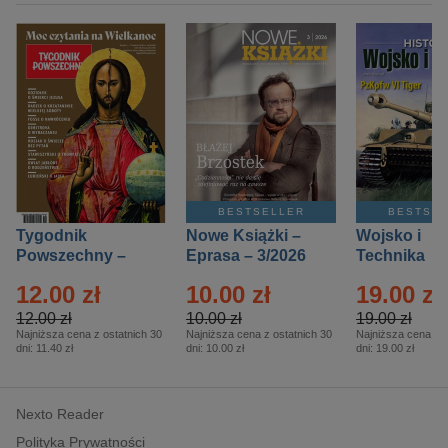
BESTSELLER
BESTSE
Tygodnik
Nowe Książki –
Wojsko i
Powszechny –
Eprasa – 3/2026
Technika
Eprasa – 14/2026
Historia – E
12.00 zł
10.00 zł
19.00 zł
– 2/2026
12.00 zł
10.00 zł
19.00 zł
Najniższa cena z ostatnich 30
Najniższa cena z ostatnich 30
Najniższa cena z o
dni:
11.40 zł
dni:
10.00 zł
dni:
19.00 zł
Nexto Reader
Polityka Prywatności