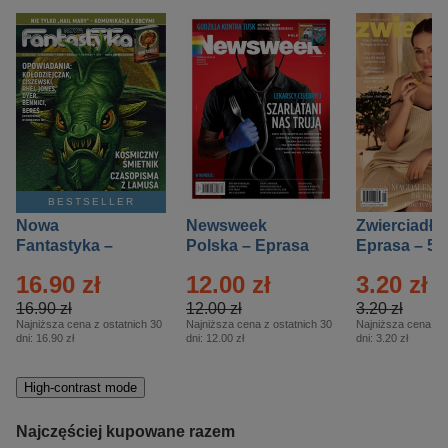
BESTSELLER
Nowa
Newsweek
Zwierciadło
Fantastyka –
Polska – Eprasa
Eprasa – 5/
Eprasa – 5/2026
– 13/2026
16.90 zł
12.00 zł
3.20 zł
16.90 zł
12.00 zł
3.20 zł
Najniższa cena z ostatnich 30
Najniższa cena z ostatnich 30
Najniższa cena z o
dni:
16.90 zł
dni:
12.00 zł
dni:
3.20 zł
High-contrast mode
Najczęściej kupowane razem