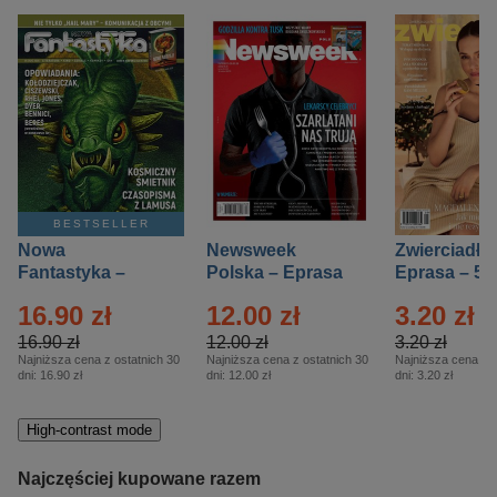
BESTSELLER
Nowa
Newsweek
Zwierciadło
Fantastyka –
Polska – Eprasa
Eprasa – 5/
Eprasa – 5/2026
– 13/2026
16.90 zł
12.00 zł
3.20 zł
16.90 zł
12.00 zł
3.20 zł
Najniższa cena z ostatnich 30
Najniższa cena z ostatnich 30
Najniższa cena z o
dni:
16.90 zł
dni:
12.00 zł
dni:
3.20 zł
High-contrast mode
Najczęściej kupowane razem