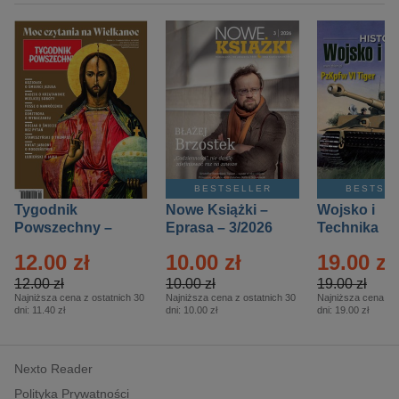
BESTSELLER
BESTSE
Tygodnik
Nowe Książki –
Wojsko i
Powszechny –
Eprasa – 3/2026
Technika
Eprasa – 14/2026
Historia – E
12.00 zł
10.00 zł
19.00 zł
– 2/2026
12.00 zł
10.00 zł
19.00 zł
Najniższa cena z ostatnich 30
Najniższa cena z ostatnich 30
Najniższa cena z o
dni:
11.40 zł
dni:
10.00 zł
dni:
19.00 zł
Nexto Reader
Polityka Prywatności