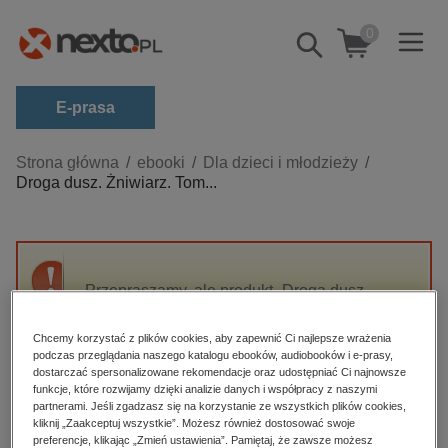
0
Pokaż/schowaj
wyszukiwarkę
E-prasa
Kategorie
Strona główna
ebooki
Dla dzieci i młodzieży
Droga dusz. Żniwiarz. Tom...
Zobacz wszystkie E-prasa
budownictwo, aranżacja wnętrz
biznesowe, branżowe, gospodarka
Przepraszamy, ale produkt „Droga dusz.
darmowe wydania
Żniwiarz. Tom 4” nie jest dostępny.
dzienniki
Chcemy korzystać z plików cookies, aby zapewnić Ci najlepsze wrażenia
podczas przeglądania naszego katalogu ebooków, audiobooków i e-prasy,
edukacja
High-contrast mode
dostarczać spersonalizowane rekomendacje oraz udostępniać Ci najnowsze
hobby, sport, rozrywka
funkcje, które rozwijamy dzięki analizie danych i współpracy z naszymi
partnerami. Jeśli zgadzasz się na korzystanie ze wszystkich plików cookies,
Polecane
komputery, internet, technologie, informatyka
kliknij „Zaakceptuj wszystkie”. Możesz również dostosować swoje
preferencje, klikając „Zmień ustawienia”. Pamiętaj, że zawsze możesz