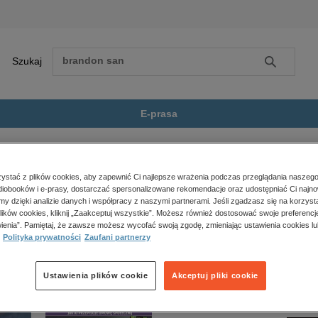
Szukaj
Szukaj
E-prasa
omans
Druga podróż poślubna
Zobacz wszystkie E-prasa
polityka, społeczno-informacyjne
stać z plików cookies, aby zapewnić Ci najlepsze wrażenia podczas przeglądania naszego
iobooków i e-prasy, dostarczać spersonalizowane rekomendacje oraz udostępniać Ci najno
psychologiczne
oślubna” nie jest dostępny.
amy dzięki analizie danych i współpracy z naszymi partnerami. Jeśli zgadzasz się na korzyst
inne
lików cookies, kliknij „Zaakceptuj wszystkie”. Możesz również dostosować swoje preferencje
popularno-naukowe
ienia”. Pamiętaj, że zawsze możesz wycofać swoją zgodę, zmieniając ustawienia cookies lu
Polityka prywatności
Zaufani partnerzy
historia
zdrowie
religie
Ustawienia plików cookie
Akceptuj pliki cookie