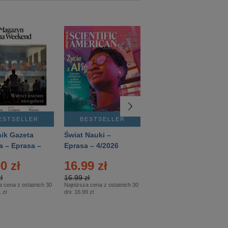
ESTSELLER
BESTSELLER
BESTSELLER
ik Gazeta
Świat Nauki –
Mówią Wieki –
a – Eprasa –
Eprasa – 4/2026
Eprasa – 3/2026
26
0 zł
16.99 zł
12.50 zł
ł
16.99 zł
12.50 zł
a cena z ostatnich 30
Najniższa cena z ostatnich 30
Najniższa cena z ostatnich 30
 zł
dni:
16.99 zł
dni:
12.50 zł