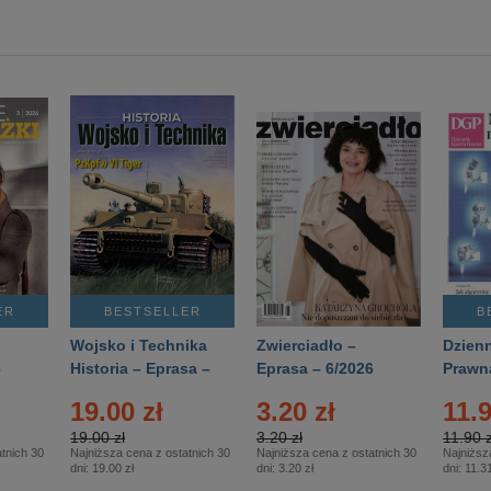
ER
BESTSELLER
B
Wojsko i Technika
Zwierciadło –
Dzienn
6
Historia – Eprasa –
Eprasa – 6/2026
Prawn
2/2026
74/20
19.00 zł
3.20 zł
11.9
19.00 zł
3.20 zł
11.90 z
tnich 30
Najniższa cena z ostatnich 30
Najniższa cena z ostatnich 30
Najniższ
dni:
19.00 zł
dni:
3.20 zł
dni:
11.31