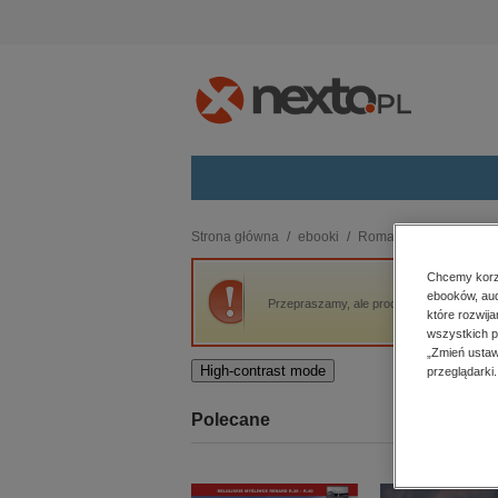
Kategorie
Strona główna
ebooki
Romans i erotyka
R
budownictwo, aranżacja wnętrz
Chcemy korzy
ebooków, aud
biznesowe, branżowe, gospodarka
Przepraszamy, ale produkt „Druga podróż p
które rozwij
darmowe wydania
wszystkich p
dzienniki
„Zmień ustaw
High-contrast mode
przeglądarki.
edukacja
hobby, sport, rozrywka
Polecane
komputery, internet, technologie,
informatyka
kobiece, lifestyle, kultura