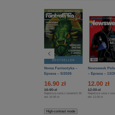
BESTSELLER
BESTSELLER
Deutsch Aktuell –
Nowa Fantastyka –
Newsweek Pols
Eprasa – 2/2026
Eprasa – 5/2026
– Eprasa – 13/2
22.90 zł
16.90 zł
12.00 zł
22.90 zł
16.90 zł
12.00 zł
Najniższa cena z ostatnich 30
Najniższa cena z ostatnich 30
Najniższa cena z osta
dni:
22.90 zł
dni:
16.90 zł
dni:
12.00 zł
High-contrast mode