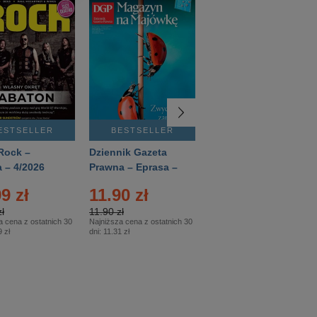
ESTSELLER
BESTSELLER
BESTSELLER
Rock –
Dziennik Gazeta
Świat Wiedzy
 – 4/2026
Prawna – Eprasa –
Historia – Eprasa –
83/2026
2/2026
9 zł
11.90 zł
13.99 zł
ł
11.90 zł
13.99 zł
a cena z ostatnich 30
Najniższa cena z ostatnich 30
Najniższa cena z ostatnich 30
 zł
dni:
11.31 zł
dni:
13.99 zł