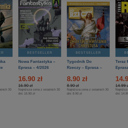
ER
BESTSELLER
BESTSELLER
B
ika
Nowa Fantastyka –
Tygodnik Do
Teraz 
ie
Eprasa – 4/2026
Rzeczy – Eprasa –
Eprasa
rasa
14/2026
16.90 zł
8.90 zł
14.9
16.90 zł
8.90 zł
14.99 z
tnich 30
Najniższa cena z ostatnich 30
Najniższa cena z ostatnich 30
Najniższ
dni:
16.90 zł
dni:
8.90 zł
dni:
14.99