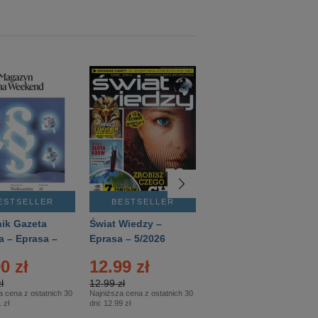
ESTSELLER
BESTSELLER
BESTSELLER
ik Gazeta
Świat Wiedzy –
T3 – Eprasa –
a – Eprasa –
Eprasa – 5/2026
4/2026
26
0 zł
12.99 zł
9.50 zł
ł
12.99 zł
9.50 zł
a cena z ostatnich 30
Najniższa cena z ostatnich 30
Najniższa cena z ostatnich 30
 zł
dni:
12.99 zł
dni:
11.90 zł