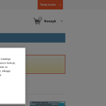
Twoje konto
0
Koszyk
 katalogu
wsze funkcje,
anie ze
, klikając
b