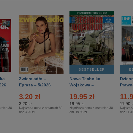
BESTSELLER
B
ka
Zwierciadło –
Nowa Technika
Dzienn
026
Eprasa – 5/2026
Wojskowa –
Prawn
Eprasa – 2/2026
65/20
3.20 zł
19.95 zł
11.9
3.20 zł
19.95 zł
11.90 z
tnich 30
Najniższa cena z ostatnich 30
Najniższa cena z ostatnich 30
Najniższ
dni:
3.20 zł
dni:
19.95 zł
dni:
11.31