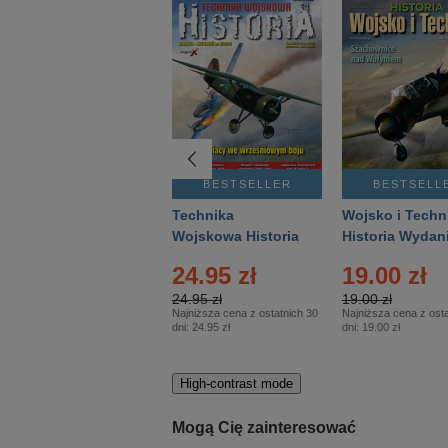
BESTSELLER
BESTSELLER
BESTSELL
Gość Niedzielny -
Technika
Wojsko i Techn
Warszawski –
Wojskowa Historia
Historia Wydan
Eprasa – 14/2026
– Eprasa – 2/2026
Specjalne – Ep
4.00 zł
24.95 zł
19.00 zł
– 2/2026
4.00 zł
24.95 zł
19.00 zł
Najniższa cena z ostatnich 30
Najniższa cena z ostatnich 30
Najniższa cena z osta
dni:
3.80 zł
dni:
24.95 zł
dni:
19.00 zł
High-contrast mode
Mogą Cię zainteresować