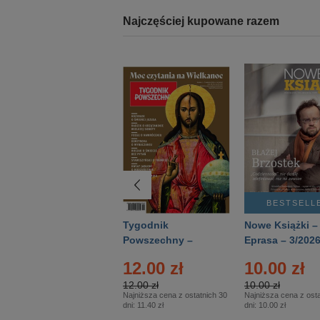
Najczęściej kupowane razem
BESTSELLER
BESTSELL
Technika
Tygodnik
Nowe Książki –
Wojskowa Historia
Powszechny –
Eprasa – 3/202
- Numer specjalny
Eprasa – 14/2026
24.95 zł
12.00 zł
10.00 zł
– Eprasa – 2/2026
24.95 zł
12.00 zł
10.00 zł
Najniższa cena z ostatnich 30
Najniższa cena z ostatnich 30
Najniższa cena z osta
dni:
24.95 zł
dni:
11.40 zł
dni:
10.00 zł