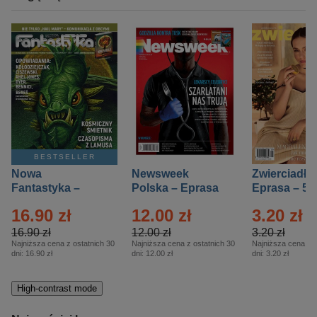
BESTSELLER
Nowa
Newsweek
Zwierciadło
Fantastyka –
Polska – Eprasa
Eprasa – 5/
Eprasa – 5/2026
– 13/2026
16.90 zł
12.00 zł
3.20 zł
16.90 zł
12.00 zł
3.20 zł
Najniższa cena z ostatnich 30
Najniższa cena z ostatnich 30
Najniższa cena z o
dni:
16.90 zł
dni:
12.00 zł
dni:
3.20 zł
High-contrast mode