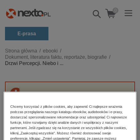
0
Pokaż/schowaj
wyszukiwarkę
E-prasa
Kategorie
Strona główna
ebooki
Dokument, literatura faktu, reportaże, biografie
Zobacz wszystkie E-prasa
Drzwi Percepcji. Niebo i ...
budownictwo, aranżacja wnętrz
biznesowe, branżowe, gospodarka
darmowe wydania
Przepraszamy, ale produkt „Drzwi Percepcji.
dzienniki
Niebo i piekło” nie jest dostępny.
Chcemy korzystać z plików cookies, aby zapewnić Ci najlepsze wrażenia
edukacja
podczas przeglądania naszego katalogu ebooków, audiobooków i e-prasy,
dostarczać spersonalizowane rekomendacje oraz udostępniać Ci najnowsze
High-contrast mode
hobby, sport, rozrywka
funkcje, które rozwijamy dzięki analizie danych i współpracy z naszymi
partnerami. Jeśli zgadzasz się na korzystanie ze wszystkich plików cookies,
komputery, internet, technologie, informatyka
kliknij „Zaakceptuj wszystkie”. Możesz również dostosować swoje
Polecane
preferencje, klikając „Zmień ustawienia”. Pamiętaj, że zawsze możesz