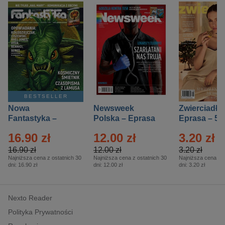
BESTSELLER
Nowa
Newsweek
Zwierciadło
Fantastyka –
Polska – Eprasa
Eprasa – 5/
Eprasa – 5/2026
– 13/2026
16.90 zł
12.00 zł
3.20 zł
16.90 zł
12.00 zł
3.20 zł
Najniższa cena z ostatnich 30
Najniższa cena z ostatnich 30
Najniższa cena z o
dni:
16.90 zł
dni:
12.00 zł
dni:
3.20 zł
Nexto Reader
Polityka Prywatności