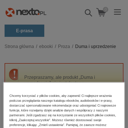
0
Pokaż/schowaj
wyszukiwarkę
E-prasa
Kategorie
Strona główna
ebooki
Proza
Duma i uprzedzenie
Zobacz wszystkie E-prasa
budownictwo, aranżacja wnętrz
biznesowe, branżowe, gospodarka
Przepraszamy, ale produkt „Duma i
uprzedzenie” nie jest dostępny.
darmowe wydania
dzienniki
Chcemy korzystać z plików cookies, aby zapewnić Ci najlepsze wrażenia
High-contrast mode
podczas przeglądania naszego katalogu ebooków, audiobooków i e-prasy,
edukacja
dostarczać spersonalizowane rekomendacje oraz udostępniać Ci najnowsze
hobby, sport, rozrywka
funkcje, które rozwijamy dzięki analizie danych i współpracy z naszymi
Polecane
partnerami. Jeśli zgadzasz się na korzystanie ze wszystkich plików cookies,
komputery, internet, technologie, informatyka
kliknij „Zaakceptuj wszystkie”. Możesz również dostosować swoje
preferencje, klikając „Zmień ustawienia”. Pamiętaj, że zawsze możesz