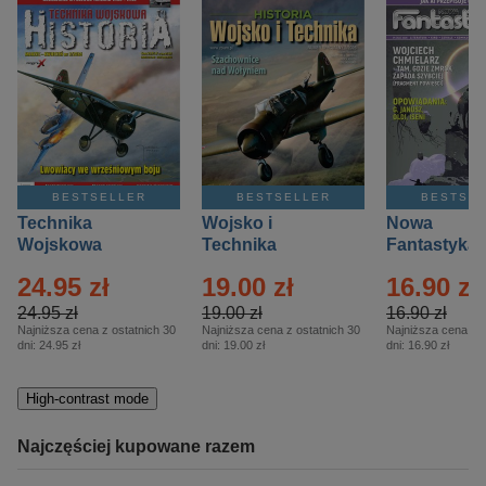
BESTSELLER
BESTSELLER
BESTSE
Technika
Wojsko i
Nowa
Wojskowa
Technika
Fantastyka 
Historia – Eprasa
Historia Wydanie
Eprasa – 4/
24.95 zł
19.00 zł
16.90 zł
– 2/2026
Specjalne –
Eprasa – 2/2026
24.95 zł
19.00 zł
16.90 zł
Najniższa cena z ostatnich 30
Najniższa cena z ostatnich 30
Najniższa cena z o
dni:
24.95 zł
dni:
19.00 zł
dni:
16.90 zł
High-contrast mode
Najczęściej kupowane razem