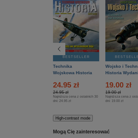
BESTSELLER
BESTSELLER
BESTSELL
Gość Niedzielny -
Technika
Wojsko i Techn
Warszawski –
Wojskowa Historia
Historia Wydan
Eprasa – 14/2026
– Eprasa – 2/2026
Specjalne – Ep
24.95 zł
19.00 zł
– 2/2026
24.95 zł
19.00 zł
Najniższa cena z ostatnich 30
Najniższa cena z osta
dni:
24.95 zł
dni:
19.00 zł
High-contrast mode
Mogą Cię zainteresować