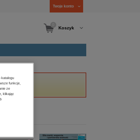
Twoje konto
0
Koszyk
 katalogu
wsze funkcje,
anie ze
, klikając
b