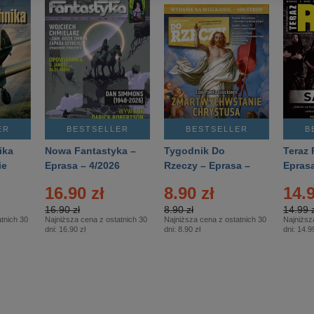
ER
BESTSELLER
BESTSELLER
B
ika
Nowa Fantastyka –
Tygodnik Do
Teraz 
ie
Eprasa – 4/2026
Rzeczy – Eprasa –
Eprasa
rasa
14/2026
16.90 zł
8.90 zł
14.9
16.90 zł
8.90 zł
14.99 z
tnich 30
Najniższa cena z ostatnich 30
Najniższa cena z ostatnich 30
Najniższ
dni:
16.90 zł
dni:
8.90 zł
dni:
14.99