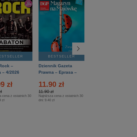
ESTSELLER
BESTSELLER
BESTSELLER
Rock –
Dziennik Gazeta
Świat Wiedzy
 – 4/2026
Prawna – Eprasa –
Historia – Eprasa –
83/2026
2/2026
9 zł
11.90 zł
13.99 zł
ł
11.90 zł
13.99 zł
a cena z ostatnich 30
Najniższa cena z ostatnich 30
Najniższa cena z ostatnich 30
 zł
dni:
9.40 zł
dni:
13.99 zł