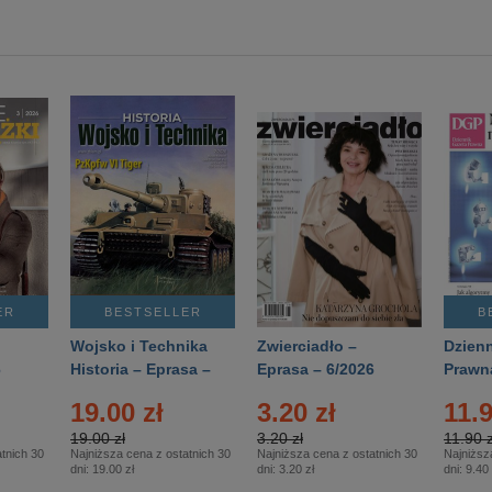
ER
BESTSELLER
B
Wojsko i Technika
Zwierciadło –
Dzienn
6
Historia – Eprasa –
Eprasa – 6/2026
Prawn
2/2026
74/20
19.00 zł
3.20 zł
11.9
19.00 zł
3.20 zł
11.90 z
tnich 30
Najniższa cena z ostatnich 30
Najniższa cena z ostatnich 30
Najniższ
dni:
19.00 zł
dni:
3.20 zł
dni:
9.40 