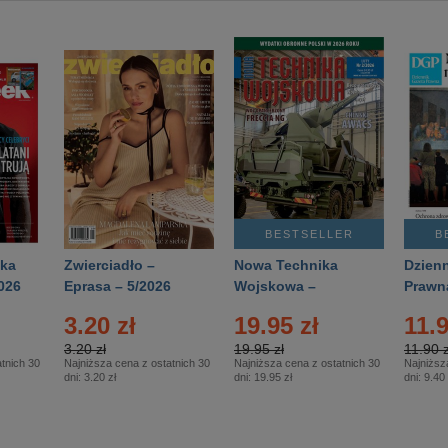
BESTSELLER
B
ka
Zwierciadło –
Nowa Technika
Dzienn
026
Eprasa – 5/2026
Wojskowa –
Prawn
Eprasa – 2/2026
65/20
3.20 zł
19.95 zł
11.9
3.20 zł
19.95 zł
11.90 z
tnich 30
Najniższa cena z ostatnich 30
Najniższa cena z ostatnich 30
Najniższ
dni:
3.20 zł
dni:
19.95 zł
dni:
9.40 