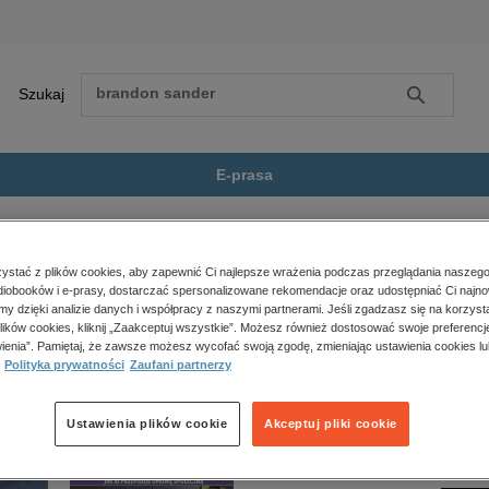
Szukaj
Szukaj
E-prasa
tu, reportaże, biografie
Dwaj bracia
Zobacz wszystkie E-prasa
polityka, społeczno-informacyjne
stać z plików cookies, aby zapewnić Ci najlepsze wrażenia podczas przeglądania naszego
iobooków i e-prasy, dostarczać spersonalizowane rekomendacje oraz udostępniać Ci najno
psychologiczne
ie jest dostępny.
amy dzięki analizie danych i współpracy z naszymi partnerami. Jeśli zgadzasz się na korzyst
inne
lików cookies, kliknij „Zaakceptuj wszystkie”. Możesz również dostosować swoje preferencje
popularno-naukowe
ienia”. Pamiętaj, że zawsze możesz wycofać swoją zgodę, zmieniając ustawienia cookies lu
Polityka prywatności
Zaufani partnerzy
historia
zdrowie
religie
Ustawienia plików cookie
Akceptuj pliki cookie