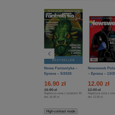
BESTSELLER
BESTSELLER
Deutsch Aktuell –
Nowa Fantastyka –
Newsweek Pols
Eprasa – 2/2026
Eprasa – 5/2026
– Eprasa – 13/2
16.90 zł
12.00 zł
16.90 zł
12.00 zł
Najniższa cena z ostatnich 30
Najniższa cena z osta
dni:
16.90 zł
dni:
12.00 zł
High-contrast mode