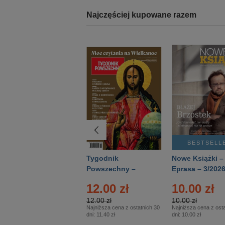
Najczęściej kupowane razem
BESTSELLER
BESTSELL
Technika
Tygodnik
Nowe Książki –
Wojskowa Historia
Powszechny –
Eprasa – 3/202
- Numer specjalny
Eprasa – 14/2026
12.00 zł
10.00 zł
– Eprasa – 2/2026
12.00 zł
10.00 zł
Najniższa cena z ostatnich 30
Najniższa cena z osta
dni:
11.40 zł
dni:
10.00 zł