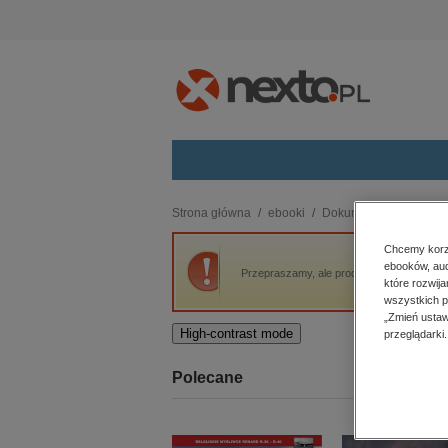
Kategorie
Strona główna
ebooki
Dokument, literatura fak
budownictwo, aranżacja wnętrz
Chcemy korzy
ebooków, aud
biznesowe, branżowe, gospodarka
Przepraszamy, ale produkt „Dwaj bracia” n
które rozwij
darmowe wydania
wszystkich p
dzienniki
„Zmień ustaw
High-contrast mode
przeglądarki.
edukacja
hobby, sport, rozrywka
Polecane
komputery, internet, technologie,
informatyka
kobiece, lifestyle, kultura