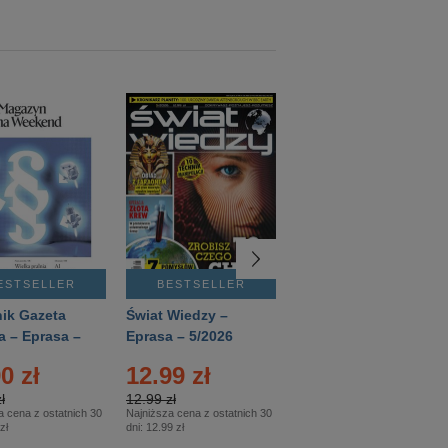
ESTSELLER
BESTSELLER
BESTSELLER
ik Gazeta
Świat Wiedzy –
T3 – Eprasa –
a – Eprasa –
Eprasa – 5/2026
4/2026
26
0 zł
12.99 zł
9.50 zł
ł
12.99 zł
9.50 zł
a cena z ostatnich 30
Najniższa cena z ostatnich 30
Najniższa cena z ostatnich 30
zł
dni:
12.99 zł
dni:
11.90 zł