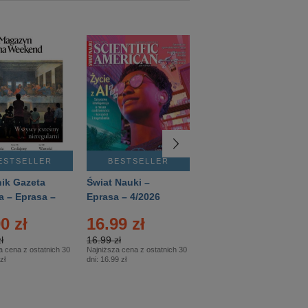
ESTSELLER
BESTSELLER
BESTSELLER
ik Gazeta
Świat Nauki –
Mówią Wieki –
a – Eprasa –
Eprasa – 4/2026
Eprasa – 3/2026
26
0 zł
16.99 zł
12.50 zł
ł
16.99 zł
12.50 zł
a cena z ostatnich 30
Najniższa cena z ostatnich 30
Najniższa cena z ostatnich 30
zł
dni:
16.99 zł
dni:
12.50 zł