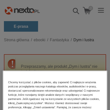
0
Pokaż/schowaj
wyszukiwarkę
E-prasa
Kategorie
Strona główna
ebooki
Fantastyka
Dym i lustra
Zobacz wszystkie E-prasa
budownictwo, aranżacja wnętrz
biznesowe, branżowe, gospodarka
Przepraszamy, ale produkt „Dym i lustra” nie
jest dostępny.
darmowe wydania
dzienniki
Chcemy korzystać z plików cookies, aby zapewnić Ci najlepsze wrażenia
High-contrast mode
podczas przeglądania naszego katalogu ebooków, audiobooków i e-prasy,
edukacja
dostarczać spersonalizowane rekomendacje oraz udostępniać Ci najnowsze
hobby, sport, rozrywka
funkcje, które rozwijamy dzięki analizie danych i współpracy z naszymi
Polecane
partnerami. Jeśli zgadzasz się na korzystanie ze wszystkich plików cookies,
komputery, internet, technologie, informatyka
kliknij „Zaakceptuj wszystkie”. Możesz również dostosować swoje
preferencje, klikając „Zmień ustawienia”. Pamiętaj, że zawsze możesz