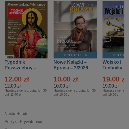
BESTSELLER
BESTSE
Tygodnik
Nowe Książki –
Wojsko i
Powszechny –
Eprasa – 3/2026
Technika
Eprasa – 14/2026
Historia – E
12.00 zł
10.00 zł
19.00 zł
– 2/2026
12.00 zł
10.00 zł
19.00 zł
Najniższa cena z ostatnich 30
Najniższa cena z ostatnich 30
Najniższa cena z o
dni:
11.40 zł
dni:
10.00 zł
dni:
19.00 zł
Nexto Reader
Polityka Prywatności