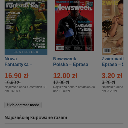
BESTSELLER
Nowa
Newsweek
Zwierciadło
Fantastyka –
Polska – Eprasa
Eprasa – 5/
Eprasa – 5/2026
– 13/2026
16.90 zł
12.00 zł
3.20 zł
16.90 zł
12.00 zł
3.20 zł
Najniższa cena z ostatnich 30
Najniższa cena z ostatnich 30
Najniższa cena z o
dni:
16.90 zł
dni:
12.00 zł
dni:
3.20 zł
High-contrast mode
Najczęściej kupowane razem