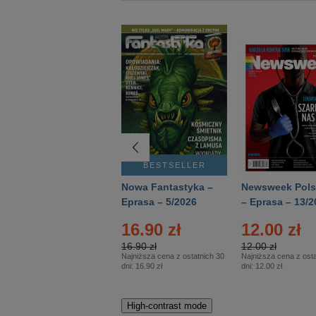
BESTSELLER
BESTSELLER
Deutsch Aktuell –
Nowa Fantastyka –
Newsweek Pols
Eprasa – 2/2026
Eprasa – 5/2026
– Eprasa – 13/2
16.90 zł
12.00 zł
16.90 zł
12.00 zł
Najniższa cena z ostatnich 30
Najniższa cena z osta
dni:
16.90 zł
dni:
12.00 zł
High-contrast mode