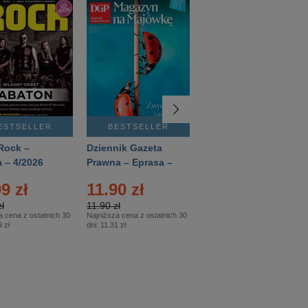
ESTSELLER
BESTSELLER
BESTSELLER
Rock –
Dziennik Gazeta
Świat Wiedzy
 – 4/2026
Prawna – Eprasa –
Historia – Eprasa –
83/2026
2/2026
9 zł
11.90 zł
13.99 zł
ł
11.90 zł
13.99 zł
a cena z ostatnich 30
Najniższa cena z ostatnich 30
Najniższa cena z ostatnich 30
 zł
dni:
11.31 zł
dni:
13.99 zł