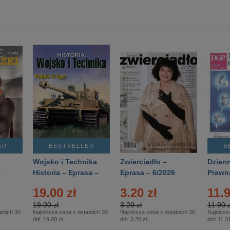
ER
BESTSELLER
B
Wojsko i Technika
Zwierciadło –
Dzienn
6
Historia – Eprasa –
Eprasa – 6/2026
Prawn
2/2026
74/20
19.00 zł
3.20 zł
11.9
19.00 zł
3.20 zł
11.90 z
tnich 30
Najniższa cena z ostatnich 30
Najniższa cena z ostatnich 30
Najniższ
dni:
19.00 zł
dni:
3.20 zł
dni:
11.31