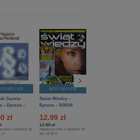
ESTSELLER
BESTSELLER
BESTSELLER
ik Gazeta
Świat Wiedzy –
T3 – Eprasa –
a – Eprasa –
Eprasa – 5/2026
4/2026
26
0 zł
12.99 zł
9.50 zł
ł
12.99 zł
9.50 zł
a cena z ostatnich 30
Najniższa cena z ostatnich 30
Najniższa cena z ostatnich 30
 zł
dni:
12.99 zł
dni:
11.90 zł