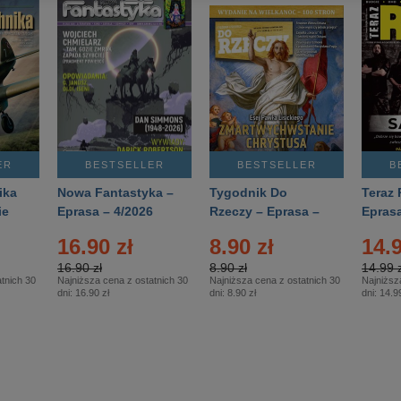
ER
BESTSELLER
BESTSELLER
B
ika
Nowa Fantastyka –
Tygodnik Do
Teraz 
ie
Eprasa – 4/2026
Rzeczy – Eprasa –
Eprasa
rasa
14/2026
16.90 zł
8.90 zł
14.9
16.90 zł
8.90 zł
14.99 z
tnich 30
Najniższa cena z ostatnich 30
Najniższa cena z ostatnich 30
Najniższ
dni:
16.90 zł
dni:
8.90 zł
dni:
14.99