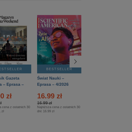
ESTSELLER
BESTSELLER
BESTSELLER
ik Gazeta
Świat Nauki –
Mówią Wieki –
a – Eprasa –
Eprasa – 4/2026
Eprasa – 3/2026
26
0 zł
16.99 zł
12.50 zł
ł
16.99 zł
12.50 zł
a cena z ostatnich 30
Najniższa cena z ostatnich 30
Najniższa cena z ostatnich 30
 zł
dni:
16.99 zł
dni:
12.50 zł