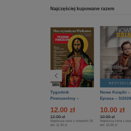
Najczęściej kupowane razem
BESTSELLER
BESTSELL
Technika
Tygodnik
Nowe Książki –
Wojskowa Historia
Powszechny –
Eprasa – 3/202
- Numer specjalny
Eprasa – 14/2026
12.00 zł
10.00 zł
– Eprasa – 2/2026
12.00 zł
10.00 zł
Najniższa cena z ostatnich 30
Najniższa cena z osta
dni:
11.40 zł
dni:
10.00 zł