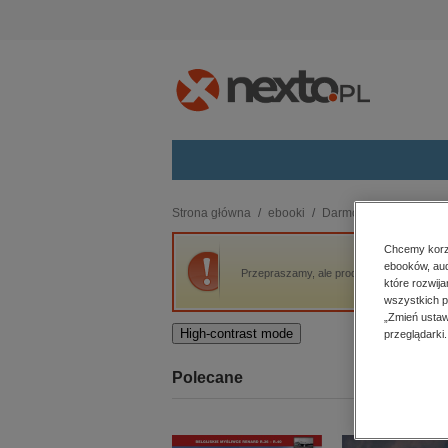
Kategorie
Strona główna
ebooki
Darmowe ebooki
Dz
budownictwo, aranżacja wnętrz
Chcemy korzy
ebooków, aud
biznesowe, branżowe, gospodarka
Przepraszamy, ale produkt „Dzieła Jana-Chr
które rozwij
darmowe wydania
wszystkich p
dzienniki
„Zmień ustaw
High-contrast mode
przeglądarki.
edukacja
hobby, sport, rozrywka
Polecane
komputery, internet, technologie,
informatyka
kobiece, lifestyle, kultura