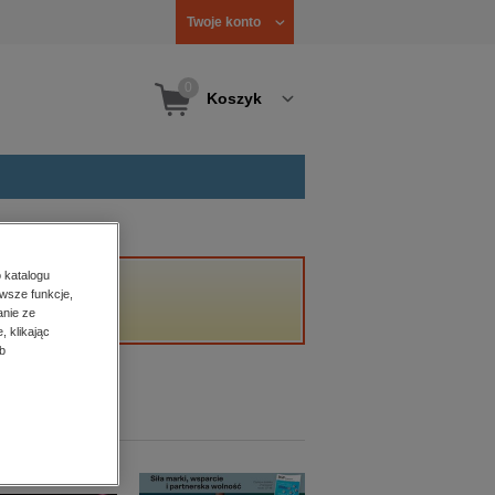
Twoje konto
0
Koszyk
 katalogu
wsze funkcje,
anie ze
, klikając
b