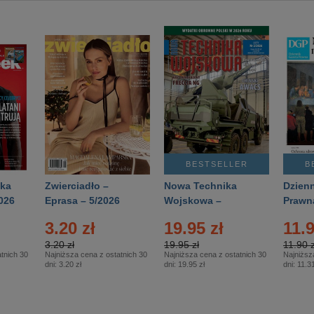
BESTSELLER
B
ka
Zwierciadło –
Nowa Technika
Dzienn
026
Eprasa – 5/2026
Wojskowa –
Prawn
Eprasa – 2/2026
65/20
3.20 zł
19.95 zł
11.9
3.20 zł
19.95 zł
11.90 z
tnich 30
Najniższa cena z ostatnich 30
Najniższa cena z ostatnich 30
Najniższ
dni:
3.20 zł
dni:
19.95 zł
dni:
11.31