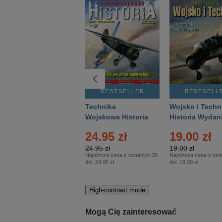
BESTSELLER
BESTSELLER
BESTSELL
Gość Niedzielny -
Technika
Wojsko i Techn
Warszawski –
Wojskowa Historia
Historia Wydan
Eprasa – 14/2026
– Eprasa – 2/2026
Specjalne – Ep
24.95 zł
19.00 zł
– 2/2026
24.95 zł
19.00 zł
Najniższa cena z ostatnich 30
Najniższa cena z osta
dni:
24.95 zł
dni:
19.00 zł
High-contrast mode
Mogą Cię zainteresować