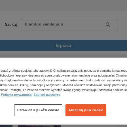
Szukaj
Szukaj
E-prasa
ieła Jana-Chrzciciela Pokelina...
Zobacz wszystkie E-prasa
polityka, społeczno-informacyjne
stać z plików cookies, aby zapewnić Ci najlepsze wrażenia podczas przeglądania naszego
iobooków i e-prasy, dostarczać spersonalizowane rekomendacje oraz udostępniać Ci najno
psychologiczne
zciciela Pokelina Moliera w ośmiu tomach. T. 5” nie jest dostępny.
amy dzięki analizie danych i współpracy z naszymi partnerami. Jeśli zgadzasz się na korzyst
inne
lików cookies, kliknij „Zaakceptuj wszystkie”. Możesz również dostosować swoje preferencje
popularno-naukowe
ienia”. Pamiętaj, że zawsze możesz wycofać swoją zgodę, zmieniając ustawienia cookies lu
Polityka prywatności
Zaufani partnerzy
historia
zdrowie
religie
Ustawienia plików cookie
Akceptuj pliki cookie