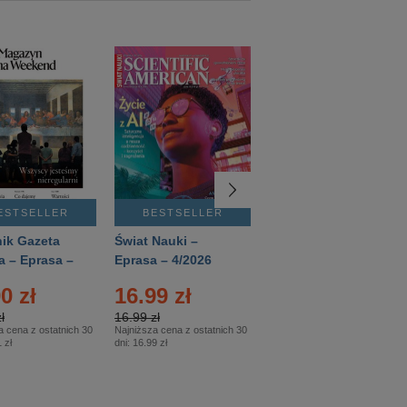
ESTSELLER
BESTSELLER
BESTSELLER
ik Gazeta
Świat Nauki –
Mówią Wieki –
a – Eprasa –
Eprasa – 4/2026
Eprasa – 3/2026
26
0 zł
16.99 zł
12.50 zł
ł
16.99 zł
12.50 zł
a cena z ostatnich 30
Najniższa cena z ostatnich 30
Najniższa cena z ostatnich 30
 zł
dni:
16.99 zł
dni:
12.50 zł