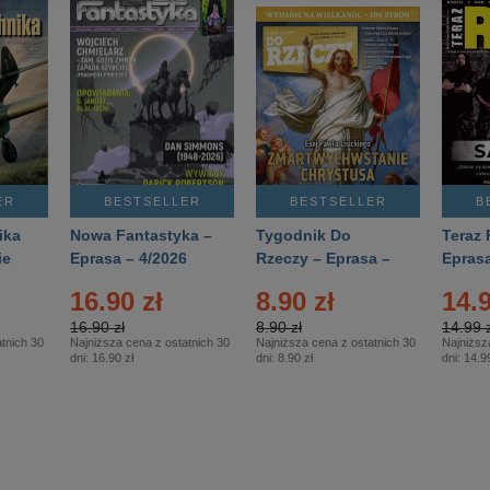
ER
BESTSELLER
BESTSELLER
B
ika
Nowa Fantastyka –
Tygodnik Do
Teraz 
ie
Eprasa – 4/2026
Rzeczy – Eprasa –
Eprasa
rasa
14/2026
16.90 zł
8.90 zł
14.9
16.90 zł
8.90 zł
14.99 z
tnich 30
Najniższa cena z ostatnich 30
Najniższa cena z ostatnich 30
Najniższ
dni:
16.90 zł
dni:
8.90 zł
dni:
14.99