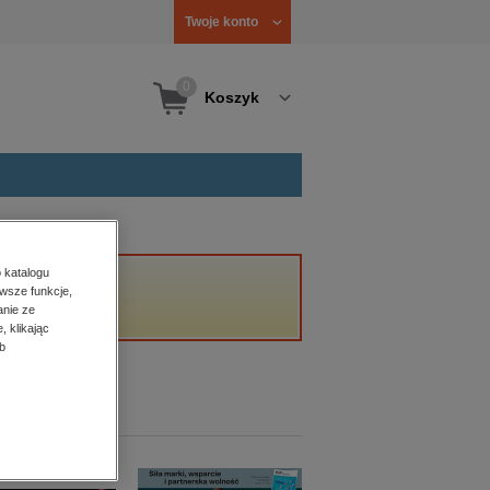
Twoje konto
0
Koszyk
 katalogu
wsze funkcje,
anie ze
, klikając
b