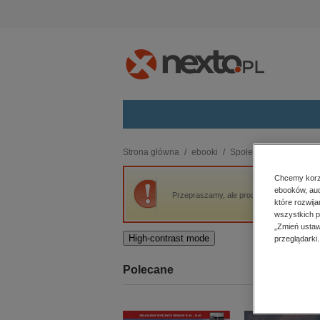
Kategorie
Strona główna
ebooki
Społeczeństwo
Poli
budownictwo, aranżacja wnętrz
Chcemy korzy
ebooków, aud
biznesowe, branżowe, gospodarka
Przepraszamy, ale produkt „Dziennik amba
które rozwij
darmowe wydania
wszystkich p
dzienniki
„Zmień ustaw
High-contrast mode
przeglądarki.
edukacja
hobby, sport, rozrywka
Polecane
komputery, internet, technologie,
informatyka
kobiece, lifestyle, kultura