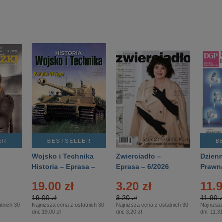
ER
BESTSELLER
B
Wojsko i Technika
Zwierciadło –
Dzienn
6
Historia – Eprasa –
Eprasa – 6/2026
Prawn
2/2026
74/20
19.00 zł
3.20 zł
11.9
19.00 zł
3.20 zł
11.90 z
tnich 30
Najniższa cena z ostatnich 30
Najniższa cena z ostatnich 30
Najniższ
dni:
19.00 zł
dni:
3.20 zł
dni:
11.31