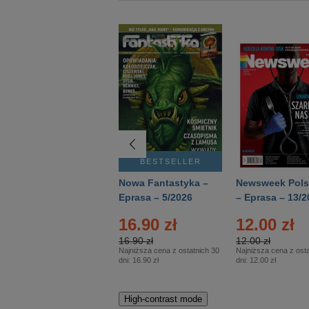
BESTSELLER
BESTSELLER
Deutsch Aktuell –
Nowa Fantastyka –
Newsweek Pols
Eprasa – 2/2026
Eprasa – 5/2026
– Eprasa – 13/2
16.90 zł
12.00 zł
16.90 zł
12.00 zł
Najniższa cena z ostatnich 30
Najniższa cena z osta
dni:
16.90 zł
dni:
12.00 zł
High-contrast mode