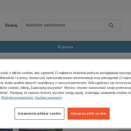
Szukaj
Szukaj
E-prasa
tyka
Dziennik ambasadora: Londyn...
Zobacz wszystkie E-prasa
polityka, społeczno-informacyjne
stać z plików cookies, aby zapewnić Ci najlepsze wrażenia podczas przeglądania naszego
iobooków i e-prasy, dostarczać spersonalizowane rekomendacje oraz udostępniać Ci najno
psychologiczne
sadora: Londyn 1994-1999 Tom IV: rok 1997” nie jest dostępny.
amy dzięki analizie danych i współpracy z naszymi partnerami. Jeśli zgadzasz się na korzyst
inne
lików cookies, kliknij „Zaakceptuj wszystkie”. Możesz również dostosować swoje preferencje
popularno-naukowe
ienia”. Pamiętaj, że zawsze możesz wycofać swoją zgodę, zmieniając ustawienia cookies lu
Polityka prywatności
Zaufani partnerzy
historia
zdrowie
religie
Ustawienia plików cookie
Akceptuj pliki cookie