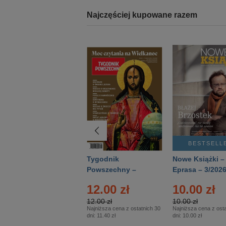
Najczęściej kupowane razem
BESTSELLER
BESTSELL
Technika
Tygodnik
Nowe Książki –
Wojskowa Historia
Powszechny –
Eprasa – 3/202
- Numer specjalny
Eprasa – 14/2026
12.00 zł
10.00 zł
– Eprasa – 2/2026
12.00 zł
10.00 zł
Najniższa cena z ostatnich 30
Najniższa cena z osta
dni:
11.40 zł
dni:
10.00 zł