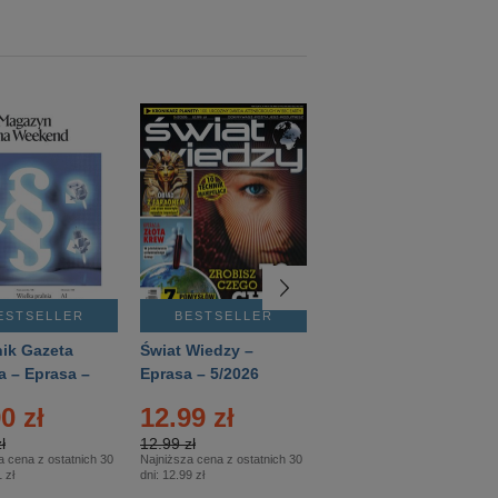
ESTSELLER
BESTSELLER
BESTSELLER
ik Gazeta
Świat Wiedzy –
T3 – Eprasa –
a – Eprasa –
Eprasa – 5/2026
4/2026
26
0 zł
12.99 zł
9.50 zł
ł
12.99 zł
9.50 zł
a cena z ostatnich 30
Najniższa cena z ostatnich 30
Najniższa cena z ostatnich 30
 zł
dni:
12.99 zł
dni:
11.90 zł