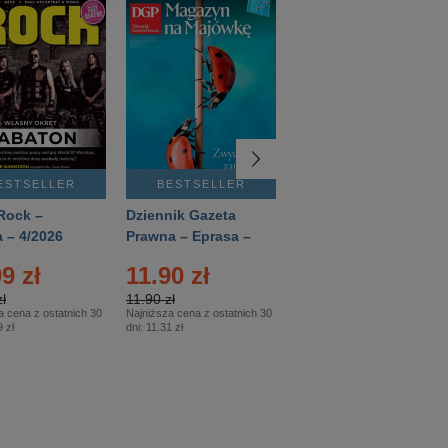
ESTSELLER
BESTSELLER
BESTSELLER
Rock –
Dziennik Gazeta
Świat Wiedzy
 – 4/2026
Prawna – Eprasa –
Historia – Eprasa –
83/2026
2/2026
9 zł
11.90 zł
13.99 zł
ł
11.90 zł
13.99 zł
a cena z ostatnich 30
Najniższa cena z ostatnich 30
Najniższa cena z ostatnich 30
 zł
dni:
11.31 zł
dni:
13.99 zł