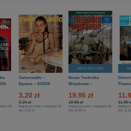
BESTSELLER
B
ka
Zwierciadło –
Nowa Technika
Dzienn
026
Eprasa – 5/2026
Wojskowa –
Prawn
Eprasa – 2/2026
65/20
3.20 zł
19.95 zł
11.9
3.20 zł
19.95 zł
11.90 z
tnich 30
Najniższa cena z ostatnich 30
Najniższa cena z ostatnich 30
Najniższ
dni:
3.20 zł
dni:
19.95 zł
dni:
11.31