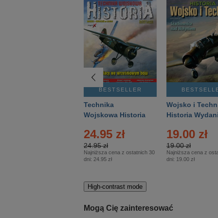
BESTSELLER
BESTSELLER
BESTSELL
Gość Niedzielny -
Technika
Wojsko i Techn
Warszawski –
Wojskowa Historia
Historia Wydan
Eprasa – 14/2026
– Eprasa – 2/2026
Specjalne – Ep
24.95 zł
19.00 zł
– 2/2026
24.95 zł
19.00 zł
Najniższa cena z ostatnich 30
Najniższa cena z osta
dni:
24.95 zł
dni:
19.00 zł
High-contrast mode
Mogą Cię zainteresować