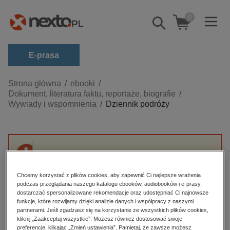
0
Pokaż/schowaj
wyszukiwarkę
E-prasa
Kategorie
Strona główna
ebooki
Dokument, literatura faktu, reportaże, biografie
Zobacz wszystkie E-prasa
Wywiady i wspomnienia
Dziennik podróży
budownictwo, aranżacja wnętrz
biznesowe, branżowe, gospodarka
darmowe wydania
Przepraszamy, ale produkt „Dziennik podróży”
dzienniki
nie jest dostępny.
Chcemy korzystać z plików cookies, aby zapewnić Ci najlepsze wrażenia
edukacja
podczas przeglądania naszego katalogu ebooków, audiobooków i e-prasy,
dostarczać spersonalizowane rekomendacje oraz udostępniać Ci najnowsze
High-contrast mode
hobby, sport, rozrywka
funkcje, które rozwijamy dzięki analizie danych i współpracy z naszymi
partnerami. Jeśli zgadzasz się na korzystanie ze wszystkich plików cookies,
komputery, internet, technologie, informatyka
kliknij „Zaakceptuj wszystkie”. Możesz również dostosować swoje
Polecane
preferencje, klikając „Zmień ustawienia”. Pamiętaj, że zawsze możesz