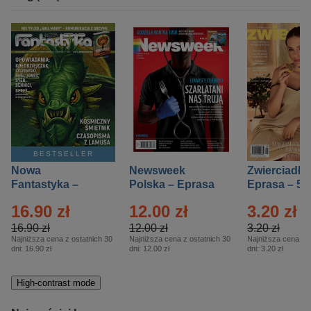
BESTSELLER
Nowa
Newsweek
Zwierciadło
Fantastyka –
Polska – Eprasa
Eprasa – 5/
Eprasa – 5/2026
– 13/2026
16.90 zł
12.00 zł
3.20 zł
16.90 zł
12.00 zł
3.20 zł
Najniższa cena z ostatnich 30
Najniższa cena z ostatnich 30
Najniższa cena z o
dni:
16.90 zł
dni:
12.00 zł
dni:
3.20 zł
High-contrast mode