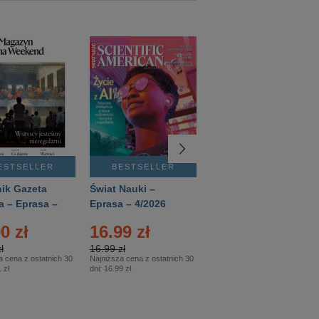
ESTSELLER
BESTSELLER
BESTSELLER
ik Gazeta
Świat Nauki –
Mówią Wieki –
a – Eprasa –
Eprasa – 4/2026
Eprasa – 3/2026
26
0 zł
16.99 zł
12.50 zł
ł
16.99 zł
12.50 zł
a cena z ostatnich 30
Najniższa cena z ostatnich 30
Najniższa cena z ostatnich 30
 zł
dni:
16.99 zł
dni:
12.50 zł