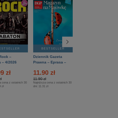
ESTSELLER
BESTSELLER
BESTSELLER
Rock –
Dziennik Gazeta
Świat Wiedzy
 – 4/2026
Prawna – Eprasa –
Historia – Eprasa –
83/2026
2/2026
9 zł
11.90 zł
13.99 zł
ł
11.90 zł
13.99 zł
a cena z ostatnich 30
Najniższa cena z ostatnich 30
Najniższa cena z ostatnich 30
 zł
dni:
11.31 zł
dni:
13.99 zł