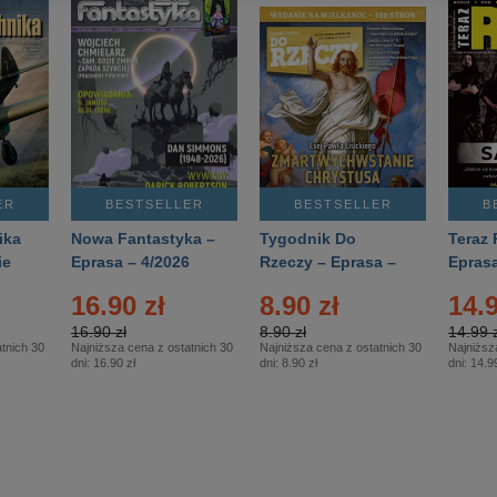
ER
BESTSELLER
BESTSELLER
B
ika
Nowa Fantastyka –
Tygodnik Do
Teraz 
ie
Eprasa – 4/2026
Rzeczy – Eprasa –
Eprasa
rasa
14/2026
16.90 zł
8.90 zł
14.9
16.90 zł
8.90 zł
14.99 z
tnich 30
Najniższa cena z ostatnich 30
Najniższa cena z ostatnich 30
Najniższ
dni:
16.90 zł
dni:
8.90 zł
dni:
14.99