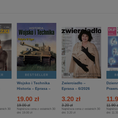
ER
BESTSELLER
B
Wojsko i Technika
Zwierciadło –
Dzienn
6
Historia – Eprasa –
Eprasa – 6/2026
Prawn
2/2026
74/20
19.00 zł
3.20 zł
11.9
19.00 zł
3.20 zł
11.90 z
tnich 30
Najniższa cena z ostatnich 30
Najniższa cena z ostatnich 30
Najniższ
dni:
19.00 zł
dni:
3.20 zł
dni:
11.31