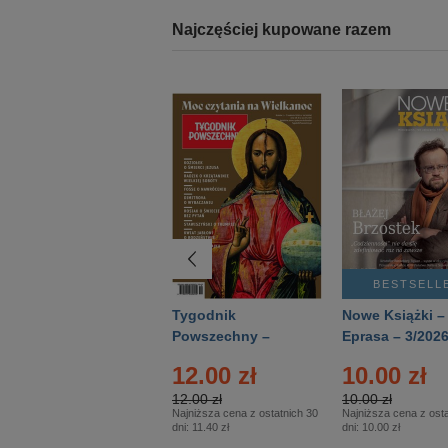
Najczęściej kupowane razem
BESTSELLER
BESTSELL
Technika
Tygodnik
Nowe Książki –
Wojskowa Historia
Powszechny –
Eprasa – 3/202
- Numer specjalny
Eprasa – 14/2026
12.00 zł
10.00 zł
– Eprasa – 2/2026
12.00 zł
10.00 zł
Najniższa cena z ostatnich 30
Najniższa cena z osta
dni:
11.40 zł
dni:
10.00 zł