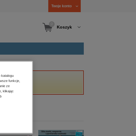
Twoje konto
0
Koszyk
 katalogu
wsze funkcje,
anie ze
, klikając
b