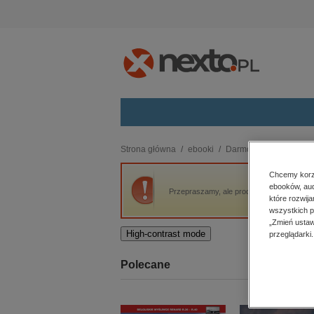
Kategorie
Strona główna
ebooki
Darmowe ebooki
Dz
budownictwo, aranżacja wnętrz
Chcemy korzy
ebooków, aud
biznesowe, branżowe, gospodarka
Przepraszamy, ale produkt „Dziesięć Dni K
które rozwij
darmowe wydania
wszystkich p
dzienniki
„Zmień ustaw
High-contrast mode
przeglądarki.
edukacja
hobby, sport, rozrywka
Polecane
komputery, internet, technologie,
informatyka
kobiece, lifestyle, kultura