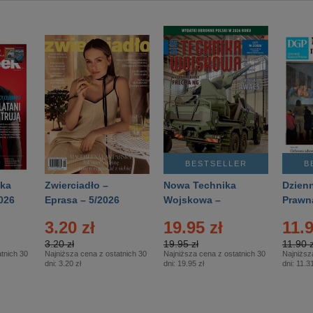
BESTSELLER
B
ka
Zwierciadło –
Nowa Technika
Dzienn
026
Eprasa – 5/2026
Wojskowa –
Prawn
Eprasa – 2/2026
65/20
3.20 zł
19.95 zł
11.9
3.20 zł
19.95 zł
11.90 z
tnich 30
Najniższa cena z ostatnich 30
Najniższa cena z ostatnich 30
Najniższ
dni:
3.20 zł
dni:
19.95 zł
dni:
11.31