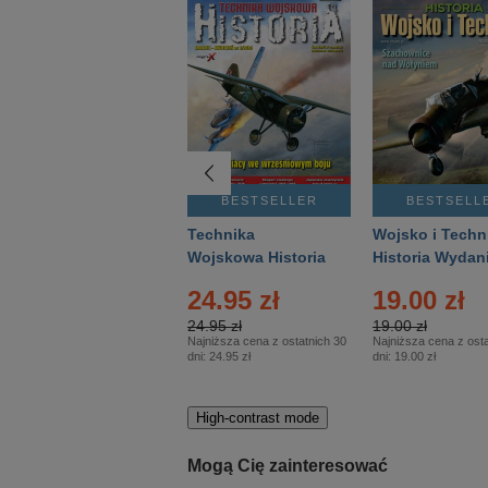
BESTSELLER
BESTSELLER
BESTSELL
Gość Niedzielny -
Technika
Wojsko i Techn
Warszawski –
Wojskowa Historia
Historia Wydan
Eprasa – 14/2026
– Eprasa – 2/2026
Specjalne – Ep
24.95 zł
19.00 zł
– 2/2026
24.95 zł
19.00 zł
Najniższa cena z ostatnich 30
Najniższa cena z osta
dni:
24.95 zł
dni:
19.00 zł
High-contrast mode
Mogą Cię zainteresować