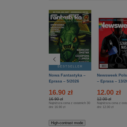
BESTSELLER
BESTSELLER
Deutsch Aktuell –
Nowa Fantastyka –
Newsweek Pols
Eprasa – 2/2026
Eprasa – 5/2026
– Eprasa – 13/2
16.90 zł
12.00 zł
16.90 zł
12.00 zł
Najniższa cena z ostatnich 30
Najniższa cena z osta
dni:
16.90 zł
dni:
12.00 zł
High-contrast mode