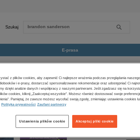
Szukaj
Szukaj
E-prasa
iesięć Dni Które Wstrząsnęły...
Zobacz wszystkie E-prasa
polityka, społeczno-informacyjne
stać z plików cookies, aby zapewnić Ci najlepsze wrażenia podczas przeglądania naszego
iobooków i e-prasy, dostarczać spersonalizowane rekomendacje oraz udostępniać Ci najno
psychologiczne
tóre Wstrząsnęły Światem” nie jest dostępny.
amy dzięki analizie danych i współpracy z naszymi partnerami. Jeśli zgadzasz się na korzyst
inne
lików cookies, kliknij „Zaakceptuj wszystkie”. Możesz również dostosować swoje preferencje
popularno-naukowe
ienia”. Pamiętaj, że zawsze możesz wycofać swoją zgodę, zmieniając ustawienia cookies lu
Polityka prywatności
Zaufani partnerzy
historia
zdrowie
religie
Ustawienia plików cookie
Akceptuj pliki cookie