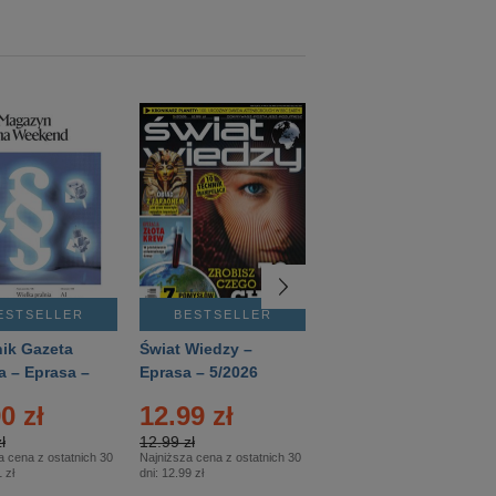
ESTSELLER
BESTSELLER
BESTSELLER
ik Gazeta
Świat Wiedzy –
T3 – Eprasa –
a – Eprasa –
Eprasa – 5/2026
4/2026
26
0 zł
12.99 zł
9.50 zł
ł
12.99 zł
9.50 zł
a cena z ostatnich 30
Najniższa cena z ostatnich 30
Najniższa cena z ostatnich 30
 zł
dni:
12.99 zł
dni:
11.90 zł