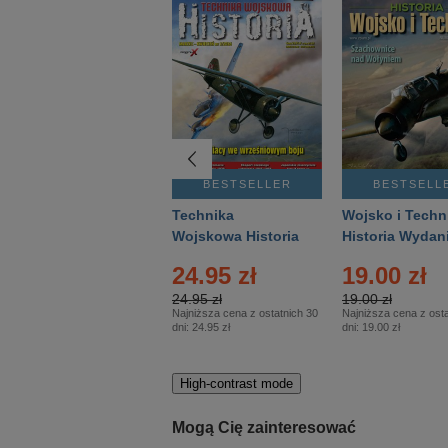
BESTSELLER
BESTSELLER
BESTSELL
Gość Niedzielny -
Technika
Wojsko i Techn
Warszawski –
Wojskowa Historia
Historia Wydan
Eprasa – 14/2026
– Eprasa – 2/2026
Specjalne – Ep
24.95 zł
19.00 zł
– 2/2026
24.95 zł
19.00 zł
Najniższa cena z ostatnich 30
Najniższa cena z osta
dni:
24.95 zł
dni:
19.00 zł
High-contrast mode
Mogą Cię zainteresować