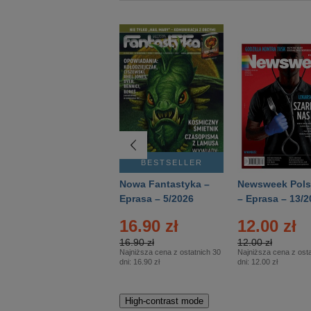
BESTSELLER
BESTSELLER
Deutsch Aktuell –
Nowa Fantastyka –
Newsweek Pols
Eprasa – 2/2026
Eprasa – 5/2026
– Eprasa – 13/2
16.90 zł
12.00 zł
16.90 zł
12.00 zł
Najniższa cena z ostatnich 30
Najniższa cena z osta
dni:
16.90 zł
dni:
12.00 zł
High-contrast mode