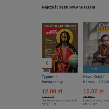
Najczęściej kupowane razem
BESTSELLER
BESTSELL
Technika
Tygodnik
Nowe Książki –
Wojskowa Historia
Powszechny –
Eprasa – 3/202
- Numer specjalny
Eprasa – 14/2026
12.00 zł
10.00 zł
– Eprasa – 2/2026
12.00 zł
10.00 zł
Najniższa cena z ostatnich 30
Najniższa cena z osta
dni:
11.40 zł
dni:
10.00 zł