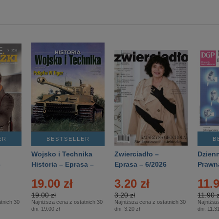
ER
BESTSELLER
B
Wojsko i Technika
Zwierciadło –
Dzienn
6
Historia – Eprasa –
Eprasa – 6/2026
Prawn
2/2026
74/20
19.00 zł
3.20 zł
11.9
19.00 zł
3.20 zł
11.90 z
tnich 30
Najniższa cena z ostatnich 30
Najniższa cena z ostatnich 30
Najniższ
dni:
19.00 zł
dni:
3.20 zł
dni:
11.31