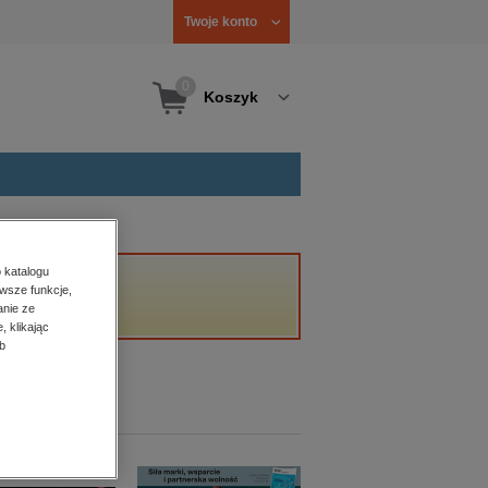
Twoje konto
0
Koszyk
 katalogu
wsze funkcje,
anie ze
, klikając
b