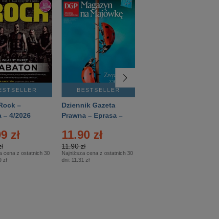
ESTSELLER
BESTSELLER
BESTSELLER
Rock –
Dziennik Gazeta
Świat Wiedzy
 – 4/2026
Prawna – Eprasa –
Historia – Eprasa –
83/2026
2/2026
9 zł
11.90 zł
13.99 zł
ł
11.90 zł
13.99 zł
a cena z ostatnich 30
Najniższa cena z ostatnich 30
Najniższa cena z ostatnich 30
 zł
dni:
11.31 zł
dni:
13.99 zł