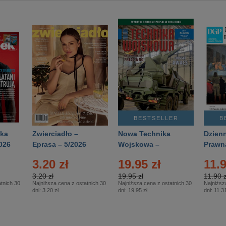
BESTSELLER
B
ka
Zwierciadło –
Nowa Technika
Dzienn
026
Eprasa – 5/2026
Wojskowa –
Prawn
Eprasa – 2/2026
65/20
3.20 zł
19.95 zł
11.9
3.20 zł
19.95 zł
11.90 z
tnich 30
Najniższa cena z ostatnich 30
Najniższa cena z ostatnich 30
Najniższ
dni:
3.20 zł
dni:
19.95 zł
dni:
11.31