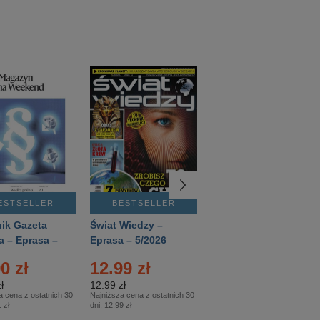
ESTSELLER
BESTSELLER
BESTSELLER
ik Gazeta
Świat Wiedzy –
T3 – Eprasa –
a – Eprasa –
Eprasa – 5/2026
4/2026
26
0 zł
12.99 zł
9.50 zł
ł
12.99 zł
9.50 zł
a cena z ostatnich 30
Najniższa cena z ostatnich 30
Najniższa cena z ostatnich 30
 zł
dni:
12.99 zł
dni:
11.90 zł