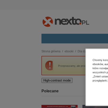
Kategorie
Strona główna
ebooki
Dla dzieci i młodzieży
budownictwo, aranżacja wnętrz
Chcemy korzy
ebooków, aud
biznesowe, branżowe, gospodarka
Przepraszamy, ale produkt „Dziewczynka, kt
które rozwij
darmowe wydania
wszystkich p
dzienniki
„Zmień ustaw
High-contrast mode
przeglądarki.
edukacja
hobby, sport, rozrywka
Polecane
komputery, internet, technologie,
informatyka
kobiece, lifestyle, kultura