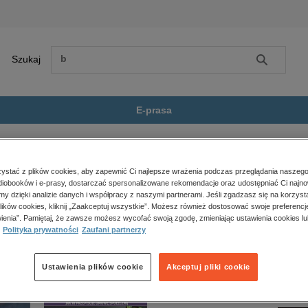
Szukaj
Szukaj
E-prasa
Dziewczynka, której nie b...
Zobacz wszystkie E-prasa
polityka, społeczno-informacyjne
stać z plików cookies, aby zapewnić Ci najlepsze wrażenia podczas przeglądania naszego
iobooków i e-prasy, dostarczać spersonalizowane rekomendacje oraz udostępniać Ci najno
psychologiczne
órej nie było” nie jest dostępny.
amy dzięki analizie danych i współpracy z naszymi partnerami. Jeśli zgadzasz się na korzyst
inne
lików cookies, kliknij „Zaakceptuj wszystkie”. Możesz również dostosować swoje preferencje
popularno-naukowe
ienia”. Pamiętaj, że zawsze możesz wycofać swoją zgodę, zmieniając ustawienia cookies lu
Polityka prywatności
Zaufani partnerzy
historia
zdrowie
religie
Ustawienia plików cookie
Akceptuj pliki cookie