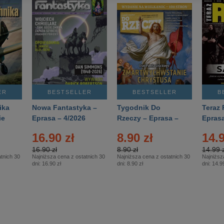
ER
BESTSELLER
BESTSELLER
B
ika
Nowa Fantastyka –
Tygodnik Do
Teraz 
ie
Eprasa – 4/2026
Rzeczy – Eprasa –
Eprasa
rasa
14/2026
16.90 zł
8.90 zł
14.9
16.90 zł
8.90 zł
14.99 z
tnich 30
Najniższa cena z ostatnich 30
Najniższa cena z ostatnich 30
Najniższ
dni:
16.90 zł
dni:
8.90 zł
dni:
14.99