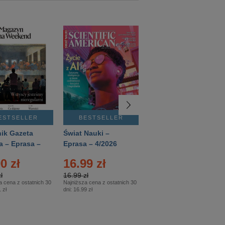
ESTSELLER
BESTSELLER
BESTSELLER
ik Gazeta
Świat Nauki –
Mówią Wieki –
a – Eprasa –
Eprasa – 4/2026
Eprasa – 3/2026
26
0 zł
16.99 zł
12.50 zł
ł
16.99 zł
12.50 zł
a cena z ostatnich 30
Najniższa cena z ostatnich 30
Najniższa cena z ostatnich 30
 zł
dni:
16.99 zł
dni:
12.50 zł