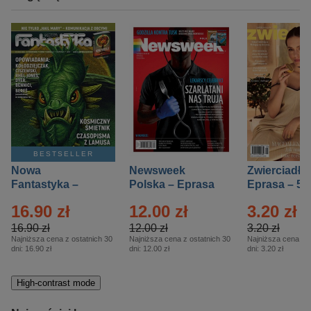
BESTSELLER
Nowa
Newsweek
Zwierciadło
Fantastyka –
Polska – Eprasa
Eprasa – 5/
Eprasa – 5/2026
– 13/2026
16.90 zł
12.00 zł
3.20 zł
16.90 zł
12.00 zł
3.20 zł
Najniższa cena z ostatnich 30
Najniższa cena z ostatnich 30
Najniższa cena z o
dni:
16.90 zł
dni:
12.00 zł
dni:
3.20 zł
High-contrast mode