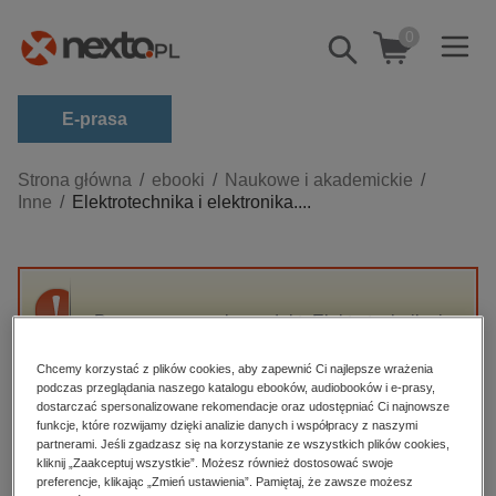
0
Pokaż/schowaj
wyszukiwarkę
E-prasa
Kategorie
Strona główna
ebooki
Naukowe i akademickie
Inne
Elektrotechnika i elektronika....
Zobacz wszystkie E-prasa
budownictwo, aranżacja wnętrz
biznesowe, branżowe, gospodarka
Przepraszamy, ale produkt „Elektrotechnika i
darmowe wydania
elektronika. Laboratorium. Część 2” nie jest
dzienniki
dostępny.
Chcemy korzystać z plików cookies, aby zapewnić Ci najlepsze wrażenia
podczas przeglądania naszego katalogu ebooków, audiobooków i e-prasy,
edukacja
dostarczać spersonalizowane rekomendacje oraz udostępniać Ci najnowsze
funkcje, które rozwijamy dzięki analizie danych i współpracy z naszymi
High-contrast mode
hobby, sport, rozrywka
partnerami. Jeśli zgadzasz się na korzystanie ze wszystkich plików cookies,
komputery, internet, technologie, informatyka
kliknij „Zaakceptuj wszystkie”. Możesz również dostosować swoje
Polecane
preferencje, klikając „Zmień ustawienia”. Pamiętaj, że zawsze możesz