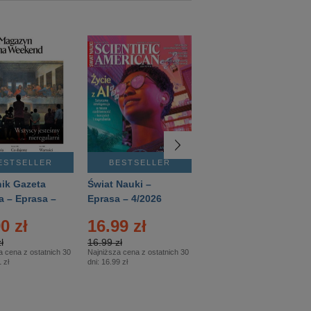
ESTSELLER
BESTSELLER
BESTSELLER
ik Gazeta
Świat Nauki –
Mówią Wieki –
a – Eprasa –
Eprasa – 4/2026
Eprasa – 3/2026
26
0 zł
16.99 zł
12.50 zł
ł
16.99 zł
12.50 zł
a cena z ostatnich 30
Najniższa cena z ostatnich 30
Najniższa cena z ostatnich 30
 zł
dni:
16.99 zł
dni:
12.50 zł