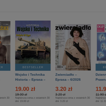
ER
BESTSELLER
B
Wojsko i Technika
Zwierciadło –
Dzienn
6
Historia – Eprasa –
Eprasa – 6/2026
Prawn
2/2026
74/20
19.00 zł
3.20 zł
11.9
19.00 zł
3.20 zł
11.90 z
tnich 30
Najniższa cena z ostatnich 30
Najniższa cena z ostatnich 30
Najniższ
dni:
19.00 zł
dni:
3.20 zł
dni:
11.31