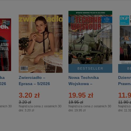
BESTSELLER
B
ka
Zwierciadło –
Nowa Technika
Dzienn
026
Eprasa – 5/2026
Wojskowa –
Prawn
Eprasa – 2/2026
65/20
3.20 zł
19.95 zł
11.9
3.20 zł
19.95 zł
11.90 z
tnich 30
Najniższa cena z ostatnich 30
Najniższa cena z ostatnich 30
Najniższ
dni:
3.20 zł
dni:
19.95 zł
dni:
11.31