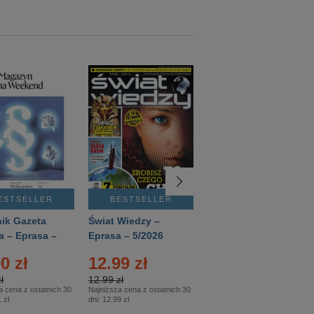
ESTSELLER
BESTSELLER
BESTSELLER
ik Gazeta
Świat Wiedzy –
T3 – Eprasa –
a – Eprasa –
Eprasa – 5/2026
4/2026
26
0 zł
12.99 zł
9.50 zł
ł
12.99 zł
9.50 zł
a cena z ostatnich 30
Najniższa cena z ostatnich 30
Najniższa cena z ostatnich 30
 zł
dni:
12.99 zł
dni:
11.90 zł