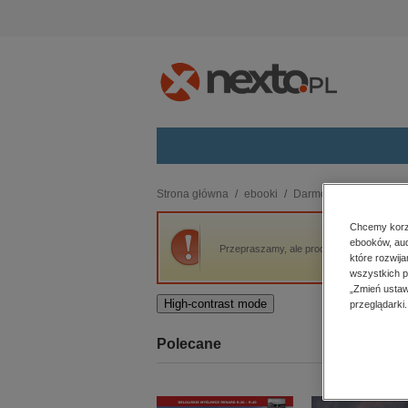
Kategorie
Strona główna
ebooki
Darmowe ebooki
El
budownictwo, aranżacja wnętrz
Chcemy korzy
ebooków, aud
biznesowe, branżowe, gospodarka
Przepraszamy, ale produkt „Eliza Orzeszk
które rozwij
darmowe wydania
wszystkich p
dzienniki
„Zmień ustaw
High-contrast mode
przeglądarki.
edukacja
hobby, sport, rozrywka
Polecane
komputery, internet, technologie,
informatyka
kobiece, lifestyle, kultura