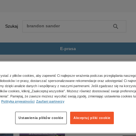
Szukaj
Szukaj
E-prasa
iza Orzeszkowa Do Franciszka...
Zobacz wszystkie E-prasa
polityka, społeczno-informacyjne
stać z plików cookies, aby zapewnić Ci najlepsze wrażenia podczas przeglądania naszego
iobooków i e-prasy, dostarczać spersonalizowane rekomendacje oraz udostępniać Ci najno
psychologiczne
owa Do Franciszka Salezego Lewentala” nie jest dostępny.
amy dzięki analizie danych i współpracy z naszymi partnerami. Jeśli zgadzasz się na korzyst
inne
lików cookies, kliknij „Zaakceptuj wszystkie”. Możesz również dostosować swoje preferencje
popularno-naukowe
ienia”. Pamiętaj, że zawsze możesz wycofać swoją zgodę, zmieniając ustawienia cookies lu
Polityka prywatności
Zaufani partnerzy
historia
zdrowie
religie
Ustawienia plików cookie
Akceptuj pliki cookie