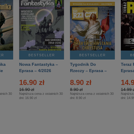
ER
BESTSELLER
BESTSELLER
B
ika
Nowa Fantastyka –
Tygodnik Do
Teraz 
ie
Eprasa – 4/2026
Rzeczy – Eprasa –
Eprasa
rasa
14/2026
16.90 zł
8.90 zł
14.9
16.90 zł
8.90 zł
14.99 z
tnich 30
Najniższa cena z ostatnich 30
Najniższa cena z ostatnich 30
Najniższ
dni:
16.90 zł
dni:
8.90 zł
dni:
14.99