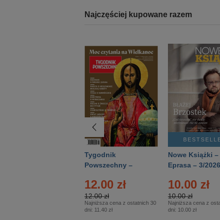
Najczęściej kupowane razem
BESTSELLER
BESTSELL
Technika
Tygodnik
Nowe Książki –
Wojskowa Historia
Powszechny –
Eprasa – 3/202
- Numer specjalny
Eprasa – 14/2026
24.95 zł
12.00 zł
10.00 zł
– Eprasa – 2/2026
24.95 zł
12.00 zł
10.00 zł
Najniższa cena z ostatnich 30
Najniższa cena z ostatnich 30
Najniższa cena z osta
dni:
24.95 zł
dni:
11.40 zł
dni:
10.00 zł