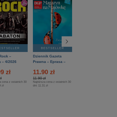
ESTSELLER
BESTSELLER
BESTSELLER
Rock –
Dziennik Gazeta
Świat Wiedzy
 – 4/2026
Prawna – Eprasa –
Historia – Eprasa –
83/2026
2/2026
9 zł
11.90 zł
13.99 zł
ł
11.90 zł
13.99 zł
a cena z ostatnich 30
Najniższa cena z ostatnich 30
Najniższa cena z ostatnich 30
 zł
dni:
11.31 zł
dni:
13.99 zł