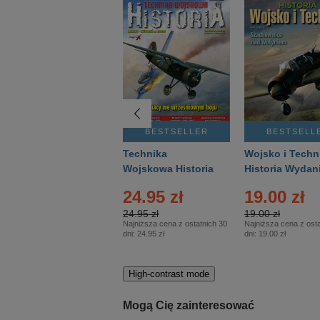
BESTSELLER
BESTSELLER
BESTSELL
Gość Niedzielny -
Technika
Wojsko i Techn
Warszawski –
Wojskowa Historia
Historia Wydan
Eprasa – 14/2026
– Eprasa – 2/2026
Specjalne – Ep
4.00 zł
24.95 zł
19.00 zł
– 2/2026
4.00 zł
24.95 zł
19.00 zł
Najniższa cena z ostatnich 30
Najniższa cena z ostatnich 30
Najniższa cena z osta
dni:
3.80 zł
dni:
24.95 zł
dni:
19.00 zł
High-contrast mode
Mogą Cię zainteresować