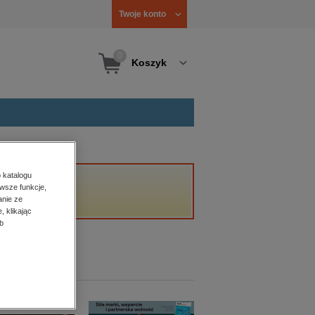
Twoje konto
0
Koszyk
 katalogu
wsze funkcje,
anie ze
, klikając
b