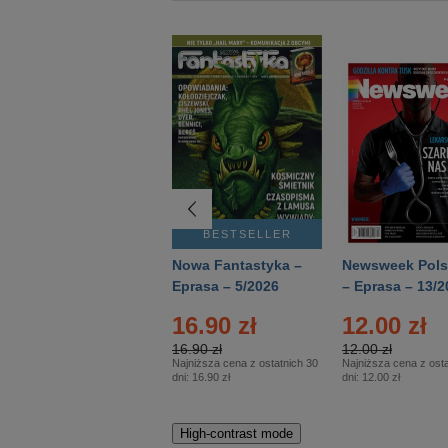
BESTSELLER
BESTSELLER
Deutsch Aktuell –
Nowa Fantastyka –
Newsweek Pols
Eprasa – 2/2026
Eprasa – 5/2026
– Eprasa – 13/2
22.90 zł
16.90 zł
12.00 zł
22.90 zł
16.90 zł
12.00 zł
Najniższa cena z ostatnich 30
Najniższa cena z ostatnich 30
Najniższa cena z osta
dni:
22.90 zł
dni:
16.90 zł
dni:
12.00 zł
High-contrast mode