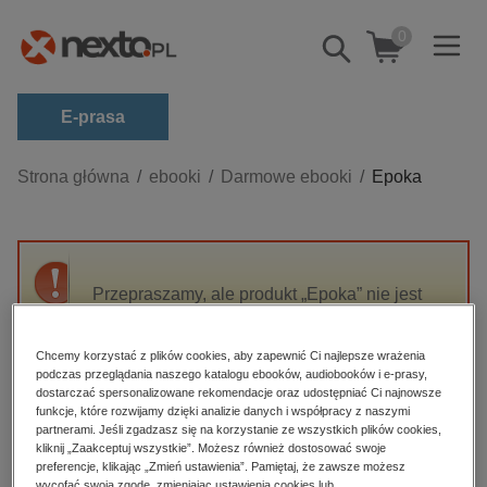
0
Pokaż/schowaj
wyszukiwarkę
E-prasa
Kategorie
Strona główna
ebooki
Darmowe ebooki
Epoka
Zobacz wszystkie E-prasa
budownictwo, aranżacja wnętrz
biznesowe, branżowe, gospodarka
Przepraszamy, ale produkt „Epoka” nie jest
dostępny.
darmowe wydania
dzienniki
Chcemy korzystać z plików cookies, aby zapewnić Ci najlepsze wrażenia
podczas przeglądania naszego katalogu ebooków, audiobooków i e-prasy,
High-contrast mode
edukacja
dostarczać spersonalizowane rekomendacje oraz udostępniać Ci najnowsze
funkcje, które rozwijamy dzięki analizie danych i współpracy z naszymi
hobby, sport, rozrywka
Polecane
partnerami. Jeśli zgadzasz się na korzystanie ze wszystkich plików cookies,
kliknij „Zaakceptuj wszystkie”. Możesz również dostosować swoje
komputery, internet, technologie, informatyka
preferencje, klikając „Zmień ustawienia”. Pamiętaj, że zawsze możesz
wycofać swoją zgodę, zmieniając ustawienia cookies lub