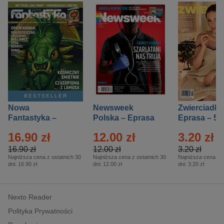
BESTSELLER
Nowa
Newsweek
Zwierciadło
Fantastyka –
Polska – Eprasa
Eprasa – 5/
Eprasa – 5/2026
– 13/2026
16.90 zł
12.00 zł
3.20 zł
16.90 zł
12.00 zł
3.20 zł
Najniższa cena z ostatnich 30
Najniższa cena z ostatnich 30
Najniższa cena z o
dni:
16.90 zł
dni:
12.00 zł
dni:
3.20 zł
Nexto Reader
Polityka Prywatności