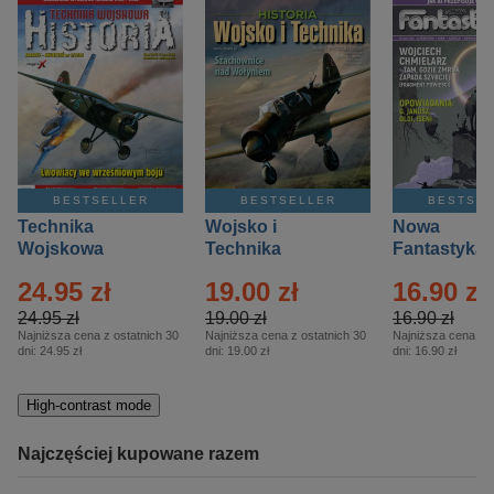
BESTSELLER
BESTSELLER
BESTSE
Technika
Wojsko i
Nowa
Wojskowa
Technika
Fantastyka 
Historia – Eprasa
Historia Wydanie
Eprasa – 4/
24.95 zł
19.00 zł
16.90 zł
– 2/2026
Specjalne –
Eprasa – 2/2026
24.95 zł
19.00 zł
16.90 zł
Najniższa cena z ostatnich 30
Najniższa cena z ostatnich 30
Najniższa cena z o
dni:
24.95 zł
dni:
19.00 zł
dni:
16.90 zł
High-contrast mode
Najczęściej kupowane razem