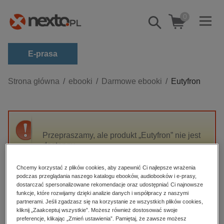
0
Pokaż/schowaj
wyszukiwarkę
E-prasa
Kategorie
Strona główna
ebooki
Darmowe ebooki
Eutyfron
Zobacz wszystkie E-prasa
budownictwo, aranżacja wnętrz
biznesowe, branżowe, gospodarka
Przepraszamy, ale produkt „Eutyfron” nie jest
dostępny.
darmowe wydania
dzienniki
Chcemy korzystać z plików cookies, aby zapewnić Ci najlepsze wrażenia
High-contrast mode
podczas przeglądania naszego katalogu ebooków, audiobooków i e-prasy,
edukacja
dostarczać spersonalizowane rekomendacje oraz udostępniać Ci najnowsze
hobby, sport, rozrywka
funkcje, które rozwijamy dzięki analizie danych i współpracy z naszymi
Polecane
partnerami. Jeśli zgadzasz się na korzystanie ze wszystkich plików cookies,
komputery, internet, technologie, informatyka
kliknij „Zaakceptuj wszystkie”. Możesz również dostosować swoje
preferencje, klikając „Zmień ustawienia”. Pamiętaj, że zawsze możesz