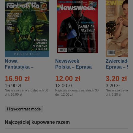
BESTSELLER
Nowa
Newsweek
Zwierciadło
Fantastyka –
Polska – Eprasa
Eprasa – 5/
Eprasa – 5/2026
– 13/2026
16.90 zł
12.00 zł
3.20 zł
16.90 zł
12.00 zł
3.20 zł
Najniższa cena z ostatnich 30
Najniższa cena z ostatnich 30
Najniższa cena z o
dni:
16.90 zł
dni:
12.00 zł
dni:
3.20 zł
High-contrast mode
Najczęściej kupowane razem