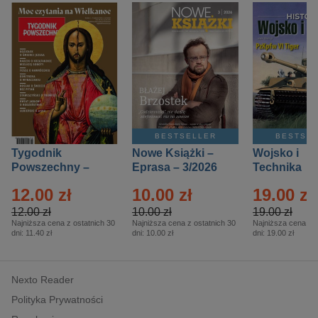
BESTSELLER
BESTSE
Tygodnik
Nowe Książki –
Wojsko i
Powszechny –
Eprasa – 3/2026
Technika
Eprasa – 14/2026
Historia – E
12.00 zł
10.00 zł
19.00 zł
– 2/2026
12.00 zł
10.00 zł
19.00 zł
Najniższa cena z ostatnich 30
Najniższa cena z ostatnich 30
Najniższa cena z o
dni:
11.40 zł
dni:
10.00 zł
dni:
19.00 zł
Nexto Reader
Polityka Prywatności