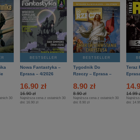
ER
BESTSELLER
BESTSELLER
B
ika
Nowa Fantastyka –
Tygodnik Do
Teraz 
ie
Eprasa – 4/2026
Rzeczy – Eprasa –
Eprasa
rasa
14/2026
16.90 zł
8.90 zł
14.9
16.90 zł
8.90 zł
14.99 z
tnich 30
Najniższa cena z ostatnich 30
Najniższa cena z ostatnich 30
Najniższ
dni:
16.90 zł
dni:
8.90 zł
dni:
14.99