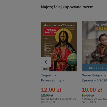
Najczęściej kupowane razem
BESTSELLER
BESTSELL
Technika
Tygodnik
Nowe Książki –
Wojskowa Historia
Powszechny –
Eprasa – 3/202
- Numer specjalny
Eprasa – 14/2026
12.00 zł
10.00 zł
– Eprasa – 2/2026
12.00 zł
10.00 zł
Najniższa cena z ostatnich 30
Najniższa cena z osta
dni:
11.40 zł
dni:
10.00 zł