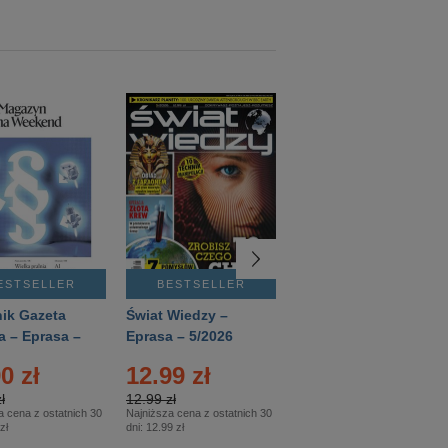
ESTSELLER
BESTSELLER
BESTSELLER
ik Gazeta
Świat Wiedzy –
T3 – Eprasa –
a – Eprasa –
Eprasa – 5/2026
4/2026
26
0 zł
12.99 zł
9.50 zł
ł
12.99 zł
9.50 zł
a cena z ostatnich 30
Najniższa cena z ostatnich 30
Najniższa cena z ostatnich 30
zł
dni:
12.99 zł
dni:
11.90 zł