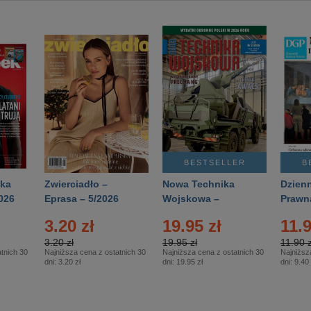
BESTSELLER
B
ka
Zwierciadło –
Nowa Technika
Dzienn
026
Eprasa – 5/2026
Wojskowa –
Prawn
Eprasa – 2/2026
65/20
3.20 zł
19.95 zł
11.9
3.20 zł
19.95 zł
11.90 z
tnich 30
Najniższa cena z ostatnich 30
Najniższa cena z ostatnich 30
Najniższ
dni:
3.20 zł
dni:
19.95 zł
dni:
9.40 