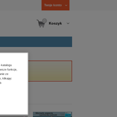
Twoje konto
0
Koszyk
 katalogu
wsze funkcje,
anie ze
, klikając
b