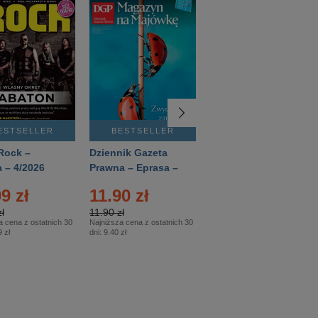
ESTSELLER
BESTSELLER
BESTSELLER
Rock –
Dziennik Gazeta
Świat Wiedzy
 – 4/2026
Prawna – Eprasa –
Historia – Eprasa –
83/2026
2/2026
9 zł
11.90 zł
13.99 zł
ł
11.90 zł
13.99 zł
a cena z ostatnich 30
Najniższa cena z ostatnich 30
Najniższa cena z ostatnich 30
 zł
dni:
9.40 zł
dni:
13.99 zł