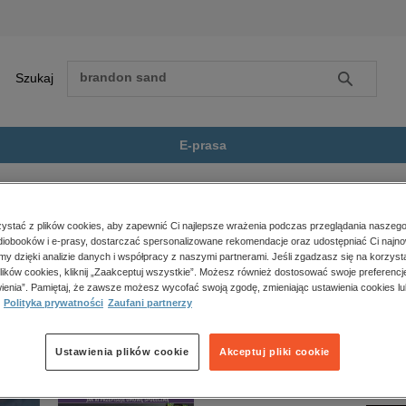
Szukaj
Szukaj
E-prasa
iction
Expeditionary Force. Tom 3:...
Zobacz wszystkie E-prasa
polityka, społeczno-informacyjne
stać z plików cookies, aby zapewnić Ci najlepsze wrażenia podczas przeglądania naszego
iobooków i e-prasy, dostarczać spersonalizowane rekomendacje oraz udostępniać Ci najno
psychologiczne
Force. Tom 3: Paradise” nie jest dostępny.
amy dzięki analizie danych i współpracy z naszymi partnerami. Jeśli zgadzasz się na korzyst
inne
lików cookies, kliknij „Zaakceptuj wszystkie”. Możesz również dostosować swoje preferencje
popularno-naukowe
ienia”. Pamiętaj, że zawsze możesz wycofać swoją zgodę, zmieniając ustawienia cookies lu
Polityka prywatności
Zaufani partnerzy
historia
zdrowie
religie
Ustawienia plików cookie
Akceptuj pliki cookie