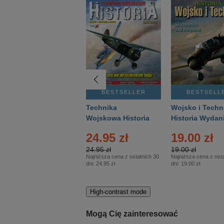
BESTSELLER
BESTSELLER
BESTSELL
Gość Niedzielny -
Technika
Wojsko i Techn
Warszawski –
Wojskowa Historia
Historia Wydan
Eprasa – 14/2026
– Eprasa – 2/2026
Specjalne – Ep
24.95 zł
19.00 zł
– 2/2026
24.95 zł
19.00 zł
Najniższa cena z ostatnich 30
Najniższa cena z osta
dni:
24.95 zł
dni:
19.00 zł
High-contrast mode
Mogą Cię zainteresować