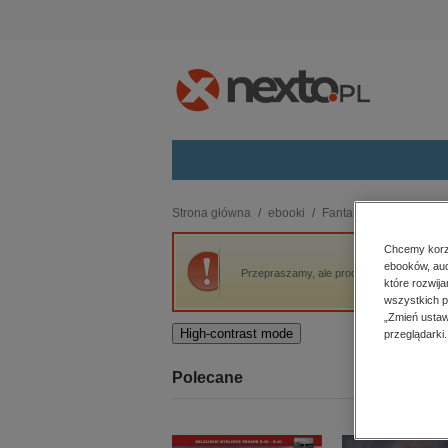
Kategorie
Strona główna
ebooki
Fantastyka
Science F
budownictwo, aranżacja wnętrz
Chcemy korzy
ebooków, aud
biznesowe, branżowe, gospodarka
Przepraszamy, ale produkt „Expeditionary 
które rozwij
darmowe wydania
wszystkich p
dzienniki
„Zmień ustaw
High-contrast mode
przeglądarki.
edukacja
hobby, sport, rozrywka
Polecane
komputery, internet, technologie,
informatyka
kobiece, lifestyle, kultura