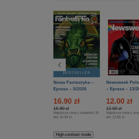
BESTSELLER
BESTSELLER
Deutsch Aktuell –
Nowa Fantastyka –
Newsweek Pols
Eprasa – 2/2026
Eprasa – 5/2026
– Eprasa – 13/2
16.90 zł
12.00 zł
16.90 zł
12.00 zł
Najniższa cena z ostatnich 30
Najniższa cena z osta
dni:
16.90 zł
dni:
12.00 zł
High-contrast mode