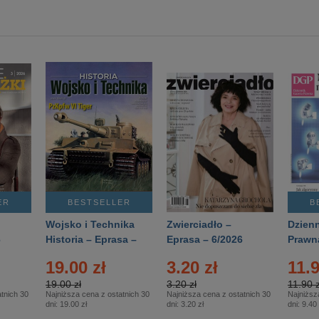
ER
BESTSELLER
B
Wojsko i Technika
Zwierciadło –
Dzienn
6
Historia – Eprasa –
Eprasa – 6/2026
Prawn
2/2026
74/20
19.00 zł
3.20 zł
11.9
19.00 zł
3.20 zł
11.90 z
tnich 30
Najniższa cena z ostatnich 30
Najniższa cena z ostatnich 30
Najniższ
dni:
19.00 zł
dni:
3.20 zł
dni:
9.40 