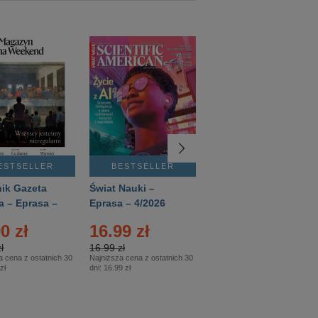
ESTSELLER
BESTSELLER
BESTSELLER
ik Gazeta
Świat Nauki –
Mówią Wieki –
a – Eprasa –
Eprasa – 4/2026
Eprasa – 3/2026
26
0 zł
16.99 zł
12.50 zł
ł
16.99 zł
12.50 zł
a cena z ostatnich 30
Najniższa cena z ostatnich 30
Najniższa cena z ostatnich 30
zł
dni:
16.99 zł
dni:
12.50 zł