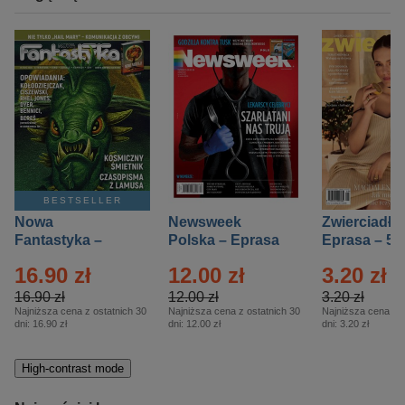
BESTSELLER
Nowa
Newsweek
Zwierciadło
Fantastyka –
Polska – Eprasa
Eprasa – 5/
Eprasa – 5/2026
– 13/2026
16.90 zł
12.00 zł
3.20 zł
16.90 zł
12.00 zł
3.20 zł
Najniższa cena z ostatnich 30
Najniższa cena z ostatnich 30
Najniższa cena z o
dni:
16.90 zł
dni:
12.00 zł
dni:
3.20 zł
High-contrast mode