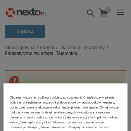
0
Pokaż/schowaj
wyszukiwarkę
E-prasa
Kategorie
Strona główna
ebooki
Dla dzieci i młodzieży
Fantastyczne zwierzęta. Tajemnice...
Zobacz wszystkie E-prasa
budownictwo, aranżacja wnętrz
biznesowe, branżowe, gospodarka
Przepraszamy, ale produkt „Fantastyczne
darmowe wydania
zwierzęta. Tajemnice Dumbledore’a.
dzienniki
Scenariusz oryginalny” nie jest dostępny.
Chcemy korzystać z plików cookies, aby zapewnić Ci najlepsze wrażenia
podczas przeglądania naszego katalogu ebooków, audiobooków i e-prasy,
edukacja
dostarczać spersonalizowane rekomendacje oraz udostępniać Ci najnowsze
funkcje, które rozwijamy dzięki analizie danych i współpracy z naszymi
High-contrast mode
hobby, sport, rozrywka
partnerami. Jeśli zgadzasz się na korzystanie ze wszystkich plików cookies,
komputery, internet, technologie, informatyka
kliknij „Zaakceptuj wszystkie”. Możesz również dostosować swoje
Polecane
preferencje, klikając „Zmień ustawienia”. Pamiętaj, że zawsze możesz