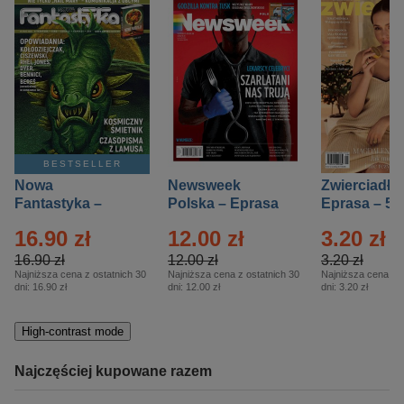
BESTSELLER
Nowa
Newsweek
Zwierciadło
Fantastyka –
Polska – Eprasa
Eprasa – 5/
Eprasa – 5/2026
– 13/2026
16.90 zł
12.00 zł
3.20 zł
16.90 zł
12.00 zł
3.20 zł
Najniższa cena z ostatnich 30
Najniższa cena z ostatnich 30
Najniższa cena z o
dni:
16.90 zł
dni:
12.00 zł
dni:
3.20 zł
High-contrast mode
Najczęściej kupowane razem