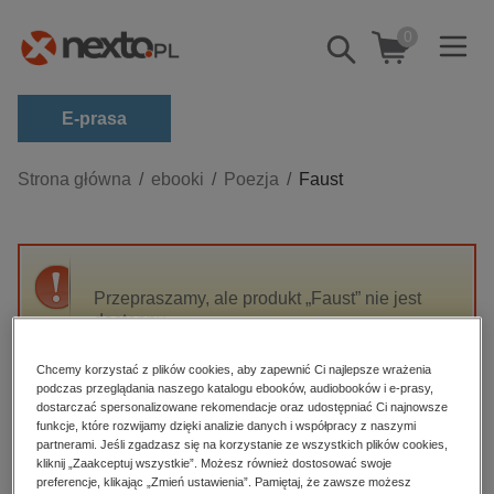
0
Pokaż/schowaj
wyszukiwarkę
E-prasa
Kategorie
Strona główna
ebooki
Poezja
Faust
Zobacz wszystkie E-prasa
budownictwo, aranżacja wnętrz
biznesowe, branżowe, gospodarka
Przepraszamy, ale produkt „Faust” nie jest
dostępny.
darmowe wydania
dzienniki
Chcemy korzystać z plików cookies, aby zapewnić Ci najlepsze wrażenia
High-contrast mode
podczas przeglądania naszego katalogu ebooków, audiobooków i e-prasy,
edukacja
dostarczać spersonalizowane rekomendacje oraz udostępniać Ci najnowsze
hobby, sport, rozrywka
funkcje, które rozwijamy dzięki analizie danych i współpracy z naszymi
Polecane
partnerami. Jeśli zgadzasz się na korzystanie ze wszystkich plików cookies,
komputery, internet, technologie, informatyka
kliknij „Zaakceptuj wszystkie”. Możesz również dostosować swoje
preferencje, klikając „Zmień ustawienia”. Pamiętaj, że zawsze możesz