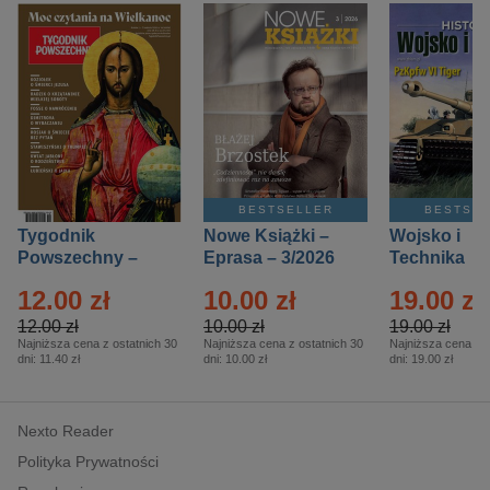
BESTSELLER
BESTSE
Tygodnik
Nowe Książki –
Wojsko i
Powszechny –
Eprasa – 3/2026
Technika
Eprasa – 14/2026
Historia – E
12.00 zł
10.00 zł
19.00 zł
– 2/2026
12.00 zł
10.00 zł
19.00 zł
Najniższa cena z ostatnich 30
Najniższa cena z ostatnich 30
Najniższa cena z o
dni:
11.40 zł
dni:
10.00 zł
dni:
19.00 zł
Nexto Reader
Polityka Prywatności