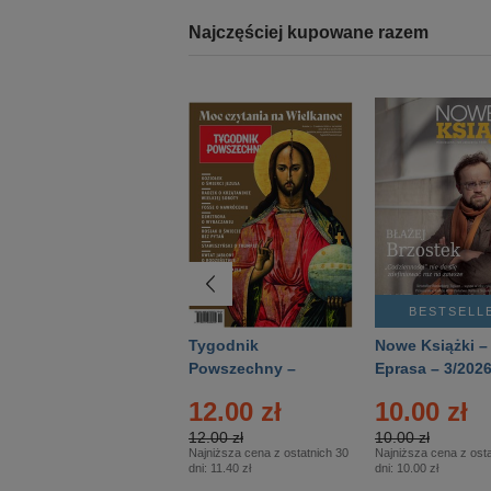
Najczęściej kupowane razem
BESTSELLER
BESTSELL
Technika
Tygodnik
Nowe Książki –
Wojskowa Historia
Powszechny –
Eprasa – 3/202
- Numer specjalny
Eprasa – 14/2026
12.00 zł
10.00 zł
– Eprasa – 2/2026
12.00 zł
10.00 zł
Najniższa cena z ostatnich 30
Najniższa cena z osta
dni:
11.40 zł
dni:
10.00 zł