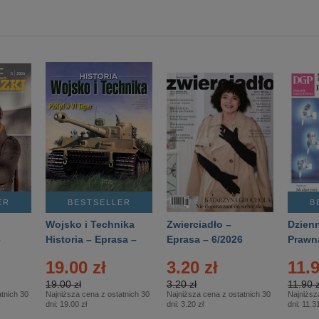
ER
BESTSELLER
B
Wojsko i Technika
Zwierciadło –
Dzienn
6
Historia – Eprasa –
Eprasa – 6/2026
Prawn
2/2026
74/20
19.00 zł
3.20 zł
11.9
19.00 zł
3.20 zł
11.90 z
tnich 30
Najniższa cena z ostatnich 30
Najniższa cena z ostatnich 30
Najniższ
dni:
19.00 zł
dni:
3.20 zł
dni:
11.31