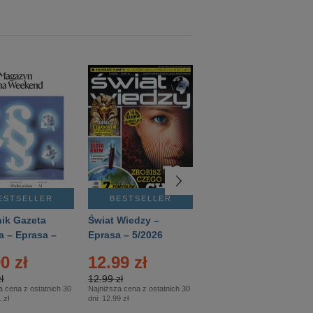
ESTSELLER
BESTSELLER
BESTSELLER
ik Gazeta
Świat Wiedzy –
T3 – Eprasa –
a – Eprasa –
Eprasa – 5/2026
4/2026
26
0 zł
12.99 zł
9.50 zł
ł
12.99 zł
9.50 zł
a cena z ostatnich 30
Najniższa cena z ostatnich 30
Najniższa cena z ostatnich 30
 zł
dni:
12.99 zł
dni:
11.90 zł