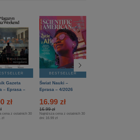
ESTSELLER
BESTSELLER
BESTSELLER
ik Gazeta
Świat Nauki –
Mówią Wieki –
a – Eprasa –
Eprasa – 4/2026
Eprasa – 3/2026
26
0 zł
16.99 zł
12.50 zł
ł
16.99 zł
12.50 zł
a cena z ostatnich 30
Najniższa cena z ostatnich 30
Najniższa cena z ostatnich 30
 zł
dni:
16.99 zł
dni:
12.50 zł