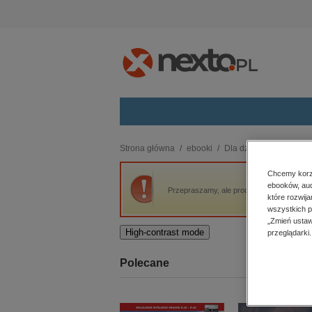
Kategorie
Strona główna
ebooki
Dla dzieci i młodzieży
budownictwo, aranżacja wnętrz
Chcemy korzy
ebooków, aud
biznesowe, branżowe, gospodarka
Przepraszamy, ale produkt „Felix, Net i Nik
które rozwij
darmowe wydania
wszystkich p
dzienniki
„Zmień ustaw
High-contrast mode
przeglądarki.
edukacja
hobby, sport, rozrywka
Polecane
komputery, internet, technologie,
informatyka
kobiece, lifestyle, kultura