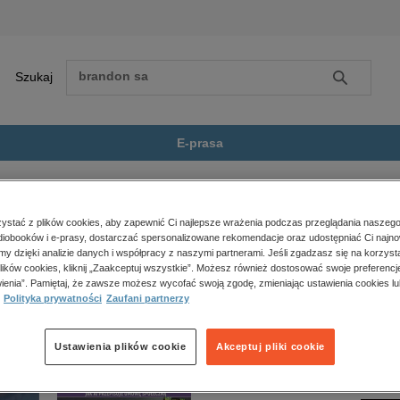
Szukaj
Szukaj
E-prasa
Felix, Net i Nika oraz Fa...
Zobacz wszystkie E-prasa
polityka, społeczno-informacyjne
stać z plików cookies, aby zapewnić Ci najlepsze wrażenia podczas przeglądania naszego
iobooków i e-prasy, dostarczać spersonalizowane rekomendacje oraz udostępniać Ci najno
psychologiczne
a oraz Fantologia” nie jest dostępny.
amy dzięki analizie danych i współpracy z naszymi partnerami. Jeśli zgadzasz się na korzyst
inne
lików cookies, kliknij „Zaakceptuj wszystkie”. Możesz również dostosować swoje preferencje
popularno-naukowe
ienia”. Pamiętaj, że zawsze możesz wycofać swoją zgodę, zmieniając ustawienia cookies lu
Polityka prywatności
Zaufani partnerzy
historia
zdrowie
religie
Ustawienia plików cookie
Akceptuj pliki cookie