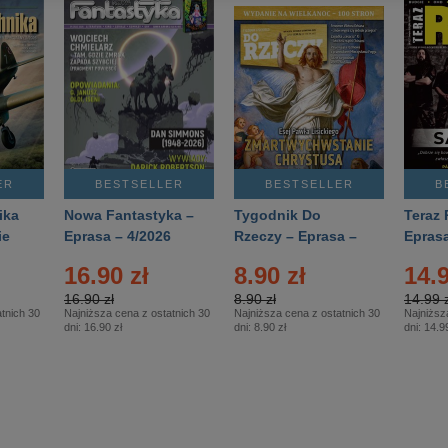
ER
BESTSELLER
BESTSELLER
B
ika
Nowa Fantastyka –
Tygodnik Do
Teraz 
ie
Eprasa – 4/2026
Rzeczy – Eprasa –
Eprasa
rasa
14/2026
16.90 zł
8.90 zł
14.9
16.90 zł
8.90 zł
14.99 z
tnich 30
Najniższa cena z ostatnich 30
Najniższa cena z ostatnich 30
Najniższ
dni:
16.90 zł
dni:
8.90 zł
dni:
14.99