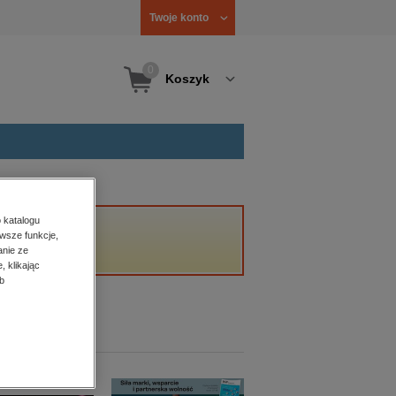
Twoje konto
0
Koszyk
 katalogu
wsze funkcje,
anie ze
, klikając
b