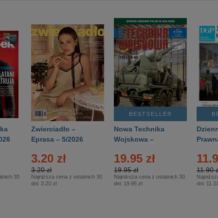
BESTSELLER
B
ka
Zwierciadło –
Nowa Technika
Dzienn
026
Eprasa – 5/2026
Wojskowa –
Prawn
Eprasa – 2/2026
65/20
3.20 zł
19.95 zł
11.9
3.20 zł
19.95 zł
11.90 z
tnich 30
Najniższa cena z ostatnich 30
Najniższa cena z ostatnich 30
Najniższ
dni:
3.20 zł
dni:
19.95 zł
dni:
11.31