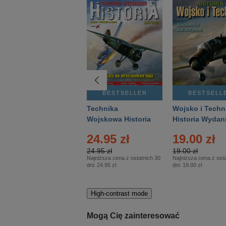
BESTSELLER
BESTSELLER
BESTSELL
Gość Niedzielny -
Technika
Wojsko i Techn
Warszawski –
Wojskowa Historia
Historia Wydan
Eprasa – 14/2026
– Eprasa – 2/2026
Specjalne – Ep
4.00 zł
24.95 zł
19.00 zł
– 2/2026
4.00 zł
24.95 zł
19.00 zł
Najniższa cena z ostatnich 30
Najniższa cena z ostatnich 30
Najniższa cena z osta
dni:
3.80 zł
dni:
24.95 zł
dni:
19.00 zł
High-contrast mode
Mogą Cię zainteresować