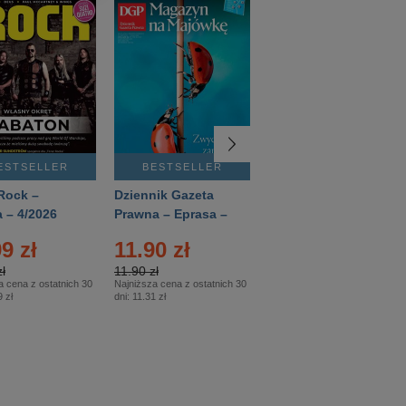
ESTSELLER
BESTSELLER
BESTSELLER
Rock –
Dziennik Gazeta
Świat Wiedzy
 – 4/2026
Prawna – Eprasa –
Historia – Eprasa –
83/2026
2/2026
9 zł
11.90 zł
13.99 zł
ł
11.90 zł
13.99 zł
a cena z ostatnich 30
Najniższa cena z ostatnich 30
Najniższa cena z ostatnich 30
 zł
dni:
11.31 zł
dni:
13.99 zł