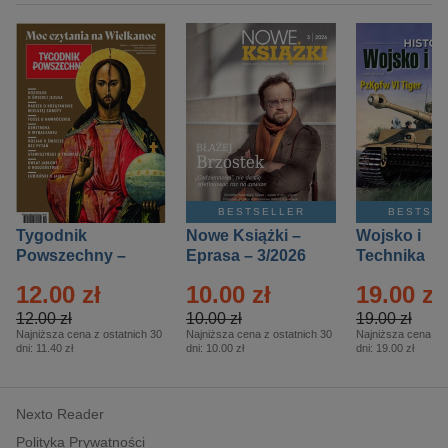
BESTSELLER
BESTSE
Tygodnik
Nowe Książki –
Wojsko i
Powszechny –
Eprasa – 3/2026
Technika
Eprasa – 14/2026
Historia – E
12.00 zł
10.00 zł
19.00 zł
– 2/2026
12.00 zł
10.00 zł
19.00 zł
Najniższa cena z ostatnich 30
Najniższa cena z ostatnich 30
Najniższa cena z o
dni:
11.40 zł
dni:
10.00 zł
dni:
19.00 zł
Nexto Reader
Polityka Prywatności