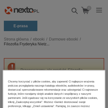
0
Pokaż/schowaj
wyszukiwarkę
E-prasa
Kategorie
Strona główna
ebooki
Darmowe ebooki
Filozofia Fryderyka Nietz...
Zobacz wszystkie E-prasa
budownictwo, aranżacja wnętrz
biznesowe, branżowe, gospodarka
Przepraszamy, ale produkt „Filozofia
darmowe wydania
Fryderyka Nietzschego” nie jest dostępny.
dzienniki
Chcemy korzystać z plików cookies, aby zapewnić Ci najlepsze wrażenia
podczas przeglądania naszego katalogu ebooków, audiobooków i e-prasy,
edukacja
High-contrast mode
dostarczać spersonalizowane rekomendacje oraz udostępniać Ci najnowsze
hobby, sport, rozrywka
funkcje, które rozwijamy dzięki analizie danych i współpracy z naszymi
partnerami. Jeśli zgadzasz się na korzystanie ze wszystkich plików cookies,
Polecane
komputery, internet, technologie, informatyka
kliknij „Zaakceptuj wszystkie”. Możesz również dostosować swoje
preferencje, klikając „Zmień ustawienia”. Pamiętaj, że zawsze możesz