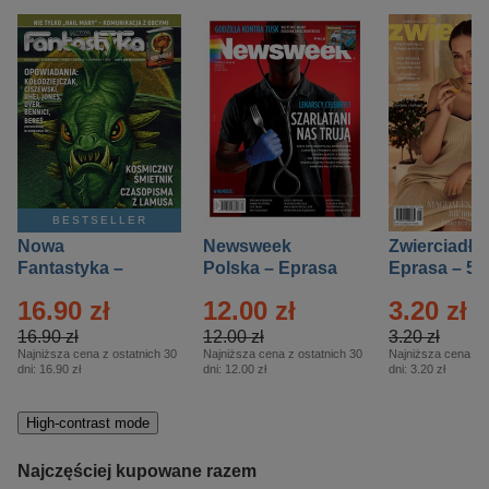
BESTSELLER
Nowa
Newsweek
Zwierciadło
Fantastyka –
Polska – Eprasa
Eprasa – 5/
Eprasa – 5/2026
– 13/2026
16.90 zł
12.00 zł
3.20 zł
16.90 zł
12.00 zł
3.20 zł
Najniższa cena z ostatnich 30
Najniższa cena z ostatnich 30
Najniższa cena z o
dni:
16.90 zł
dni:
12.00 zł
dni:
3.20 zł
High-contrast mode
Najczęściej kupowane razem